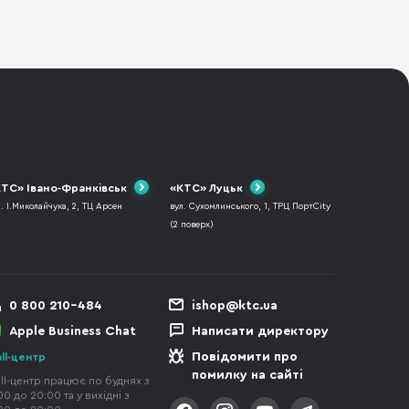
ТС» Івано-Франківськ
«КТС» Луцьк
л. І.Миколайчука, 2, ТЦ Арсен
вул. Сухомлинського, 1, ТРЦ ПортCity
(2 поверх)
0 800 210-484
ishop@ktc.ua
Apple Business Chat
Написати директору
Повідомити про
ll-центр
помилку на сайті
ll-центр працює по буднях з
00 до 20:00 та у вихідні з