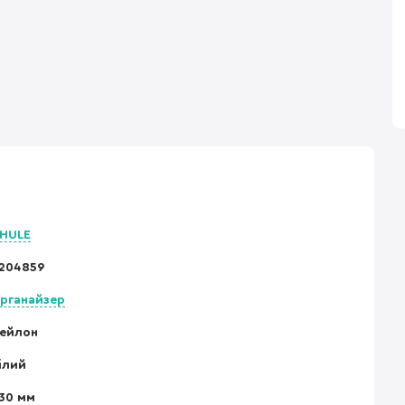
HULE
204859
рганайзер
ейлон
ілий
30 мм