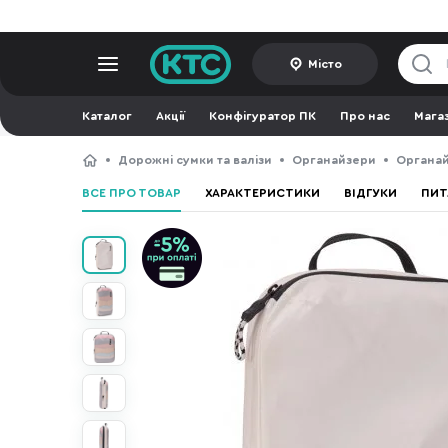
Місто
Каталог
Акції
Конфігуратор ПК
Про нас
Мага
Дорожні сумки та валізи
Органайзери
Органай
ВСЕ ПРО ТОВАР
ХАРАКТЕРИСТИКИ
ВІДГУКИ
ПИТ