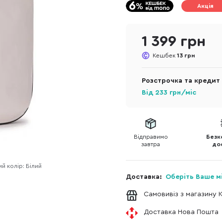
Акція
1 399 грн
Кешбек
13 грн
Розстрочка та кредит
Від
233
грн/міс
Відправимо
Безк
завтра
до
й колір: Білий
Доставка:
Оберіть Ваше м
Самовивіз з магазину 
Доставка Нова Пошта