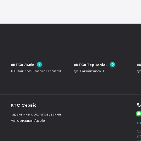
«КТС» Львів
«КТС» Тернопіль
«К
ТРЦ Кінг Крос Леополіс (1 поверх)
вул. Сагайдачного, 1
ву
КТС Сервіс
Гарантійне обслуговування
Авторизація Apple
Ca
Ca
9: