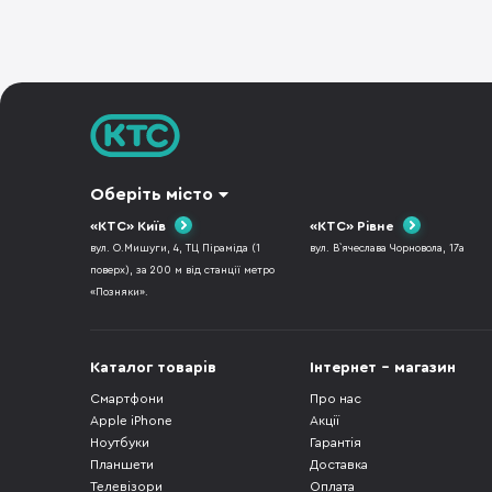
Оберіть місто
«КТС» Київ
«КТС» Рівне
вул. О.Мишуги, 4, ТЦ Піраміда (1
вул. В`ячеслава Чорновола, 17а
поверх), за 200 м від станції метро
«Позняки».
Каталог товарів
Інтернет - магазин
Смартфони
Про нас
Apple iPhone
Акції
Ноутбуки
Гарантія
Планшети
Доставка
Телевізори
Оплата