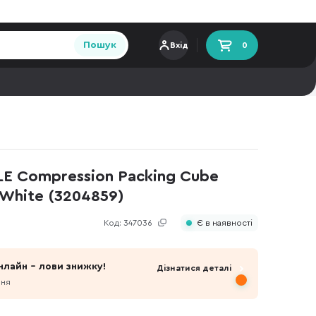
Пошук
Вхід
0
E Compression Packing Cube
White (3204859)
Код:
347036
Є в наявності
нлайн - лови знижку!
Дізнатися деталі
пня