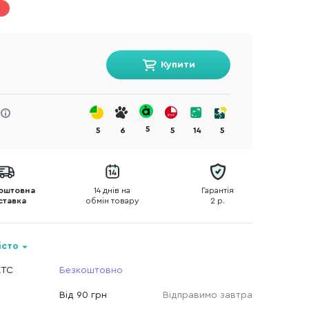
Купити
5
5
6
5
14
5
оштовна
14 днів на
Гарантія
ставка
обмін товару
2 р.
істо
КТС
Безкоштовно
Від 90 грн
Відправимо завтра