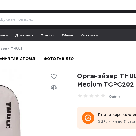
зини
Доставка
Оплата
Обмін
Контакти
зери THULE
АННЯ ТА ВІДПОВІДІ
ФОТО ТА ВІДЕО
Органайзер THUL
Medium TCPC202 
Оціни
Плати карткою о
З 29 липня до 31 сер