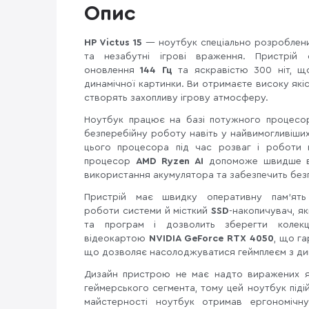
Опис
HP Victus 15
— ноутбук спеціально розроблений
та незабутні ігрові враження. Пристрі
оновлення
144 Гц
та яскравістю 300 ніт, щ
динамічної картинки. Ви отримаєте високу якіст
створять захопливу ігрову атмосферу.
Ноутбук працює на базі потужного процес
безперебійну роботу навіть у найвимогливіших
цього процесора під час розваг і роботи 
процесор
AMD Ryzen AI
допоможе швидше вп
використання акумулятора та забезпечить без
Пристрій має швидку оперативну пам'я
роботи системи й місткий
SSD
-накопичувач, я
та програм і дозволить зберегти колекц
відеокартою
NVIDIA GeForce RTX 4050
, що га
що дозволяє насолоджуватися геймплеєм з ди
Дизайн пристрою не має надто виражених яс
геймерського сегмента, тому цей ноутбук підій
майстерності ноутбук отримав ергономічну