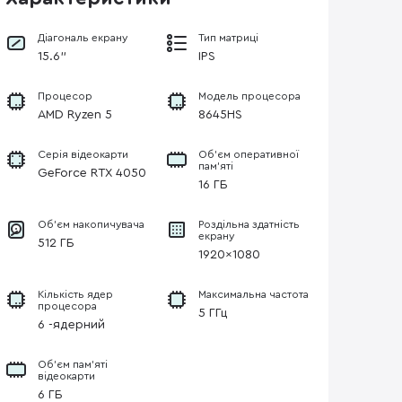
Діагональ екрану
Тип матриці
15.6"
IPS
Процесор
Модель процесора
AMD Ryzen 5
8645HS
Серія відеокарти
Об’єм оперативної
пам’яті
GeForce RTX 4050
16 ГБ
Об'єм накопичувача
Роздільна здатність
екрану
512 ГБ
1920×1080
Кількість ядер
Максимальна частота
процесора
5 ГГц
6 -ядерний
Об’єм пам’яті
відеокарти
6 ГБ