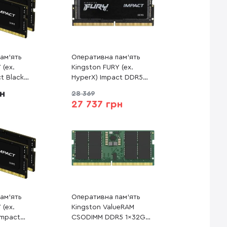
ам’ять
Оперативна пам’ять
 (ex.
Kingston FURY (ex.
t Black
HyperX) Impact DDR5
1x32GB (KF556S40IB-32)
рн
28 369
2-32)
27 737 грн
ам’ять
Оперативна пам’ять
 (ex.
Kingston ValueRAM
Impact
CSODIMM DDR5 1x32GB