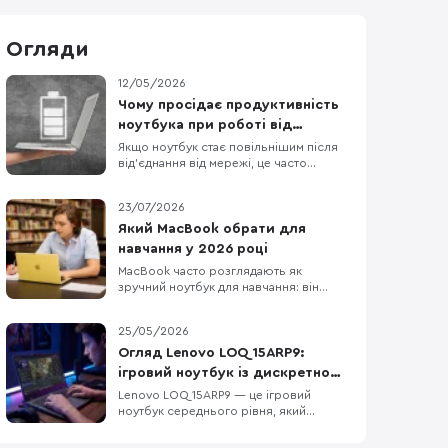
Огляди
12/05/2026
Чому просідає продуктивність
ноутбука при роботі від
батареї?
Якщо ноутбук стає повільнішим після
від’єднання від мережі, це часто
нормально, а не ознака поломки. У
Windows режими живлення можна
23/07/2026
задавати окремо для роботи від
мережі й від батареї, а виробники
Який MacBook обрати для
ноутбуків нерідко додають власні
навчання у 2026 році
профілі, які спеціально зменшують
MacBook часто розглядають як
енергоспоживання поза розеткою. О
зручний ноутбук для навчання: він
легкий, довго працює без розетки та
добре взаємодіє з iPhone та iPad. Але
25/05/2026
вдалий вибір визначає не логотип на
кришці, а те, чи запускає він усі
Огляд Lenovo LOQ 15ARP9:
потрібні програми і чи вистачить його
ігровий ноутбук із дискретною
ресурсів на кілька років. Для
графікою, DDR5 та екраном 144
Lenovo LOQ 15ARP9 — це ігровий
презентацій, рефератів,
ноутбук середнього рівня, який
Гц
орієнтований на тих, хто шукає баланс
між продуктивністю у грі та