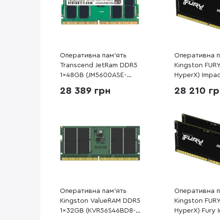
Оперативна пам’ять
Оперативна п
Transcend JetRam DDR5
Kingston FURY
1x48GB (JM5600ASE-
HyperX) Impac
48G)
DDR5 2x16GB
28 389 грн
28 210 г
(KF560S38IBK
Оперативна пам’ять
Оперативна п
Kingston ValueRAM DDR5
Kingston FURY
1x32GB (KVR56S46BD8-
HyperX) Fury 