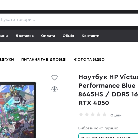
зини
Доставка
Оплата
Обмін
Контакти
ІДГУКИ
ПИТАННЯ ТА ВІДПОВІДІ
ФОТО ТА ВІДЕО
Ноутбук HP Victu
Performance Blue 
8645HS / DDR5 16 
RTX 4050
Оціни
Вибрати конфігурацію: