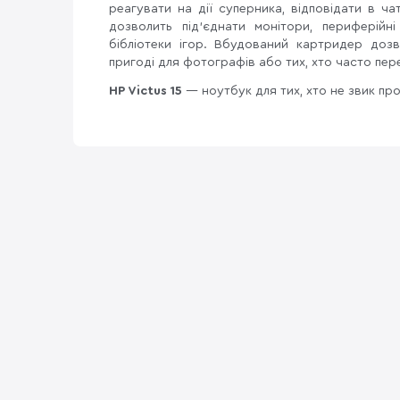
реагувати на дії суперника, відповідати в ча
дозволить під'єднати монітори, периферійн
бібліотеки ігор. Вбудований картридер до
пригоді для фотографів або тих, хто часто пер
HP Victus 15
— ноутбук для тих, хто не звик пр