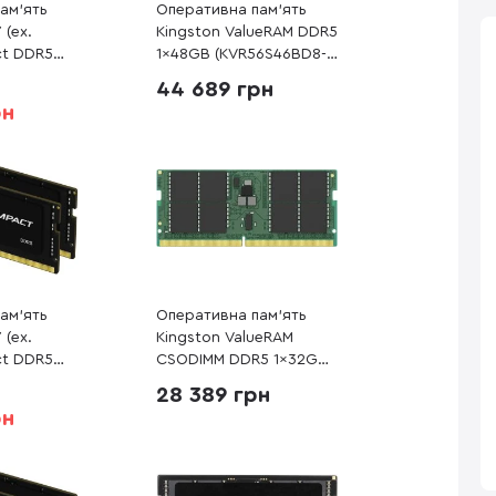
ам’ять
Оперативна пам’ять
 (ex.
Kingston ValueRAM DDR5
ct DDR5
1x48GB (KVR56S46BD8-
8S38IBK2-
48)
44 689 грн
рн
ам’ять
Оперативна пам’ять
 (ex.
Kingston ValueRAM
ct DDR5
CSODIMM DDR5 1x32GB
4S38IBK2-
(KVR64V52BD8-32)
28 389 грн
рн