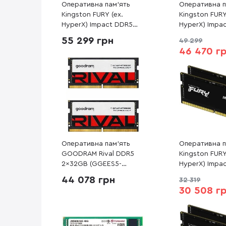
Оперативна пам’ять
Оперативна п
Kingston FURY (ex.
Kingston FURY
HyperX) Impact DDR5
HyperX) Impa
2x32GB (KF556S40IBK2-
2x32GB (KF54
55 299 грн
49 299
64)
64)
46 470 г
Оперативна пам’ять
Оперативна п
GOODRAM Rival DDR5
Kingston FURY
2x32GB (GGEES5-
HyperX) Impa
56L40/64GDC)
2x16GB (KF56
44 078 грн
32 319
32)
30 508 г