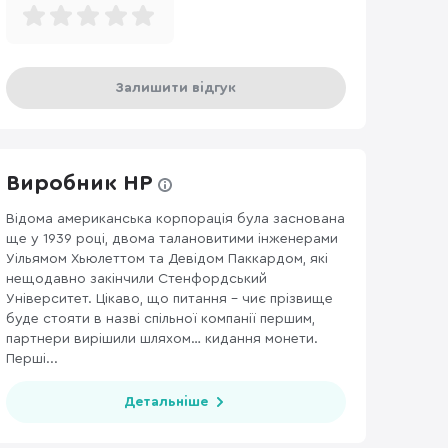
Залишити відгук
Виробник HP
Відома американська корпорація була заснована
ще у 1939 році, двома талановитими інженерами
АКСЕСУАРИ ДЛЯ МОНІТОРІВ ТА ВІДЕОКАБЕЛІ
232
ДЖОЙСТИКИ, РУ
Уільямом Хьюлеттом та Девідом Паккардом, які
нещодавно закінчили Стенфордський
Університет. Цікаво, що питання – чиє прізвище
буде стояти в назві спільної компанії першим,
партнери вирішили шляхом… кидання монети.
Перші...
Детальніше