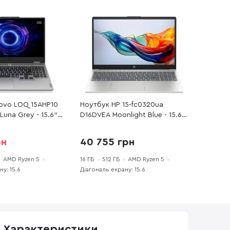
ovo LOQ 15AHP10
Ноутбук HP 15-fc0320ua
una Grey - 15.6"
D16DVEA Moonlight Blue - 15.6"
 AMD Ryzen 5 / 220
IPS 60 Гц / AMD Ryzen 5 /
 / PCI-E SSD 512
7520U / DDR5 16 ГБ / PCI-E
рн
40 755 грн
e RTX 5050
SSD 512 ГБ / Radeon Graphics
AMD Ryzen 5
16 ГБ
512 ГБ
AMD Ryzen 5
у: 15.6
Діагональ екрану: 15.6
Характеристики