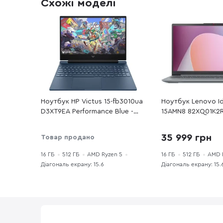
Схожі моделі
Ноутбук HP Victus 15-fb3010ua
Ноутбук Lenovo Id
D3XT9EA Performance Blue -
15AMN8 82XQ01K2R
15.6" IPS 144 Гц / AMD Ryzen 5
Grey - 15.6" IPS 6
/ 8645HS / DDR5 16 ГБ / PCI-E
Ryzen 5 / 40 / DD
35 999 грн
Товар продано
SSD 512 ГБ / GeForce RTX 4050
PCI-E SSD 512 ГБ 
Graphics
16 ГБ
512 ГБ
AMD Ryzen 5
16 ГБ
512 ГБ
AMD 
Діагональ екрану: 15.6
Діагональ екрану: 15.