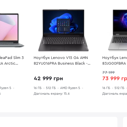
eaPad Slim 3
Ноутбук Lenovo V15 G4 AMN
Ноутбук Len
A Arctic
82YU016PRA Business Black -
83JG00FBRA L
0 Гц / AMD
15.6" IPS 60 Гц / AMD Ryzen 5 /
IPS 144 Гц /
77 199
R5 16 ГБ /
7520U / DDR5 16 ГБ / PCI-E
/ DDR5 16 ГБ
42 999 грн
73 999 г
/ Radeon
SSD 512 ГБ / Radeon 610M
ГБ / GeForc
Ryzen 5
16 ГБ
512 ГБ
AMD Ryzen 5
16 ГБ
512 ГБ
6
Діагональ екрану: 15.6
Діагональ екран