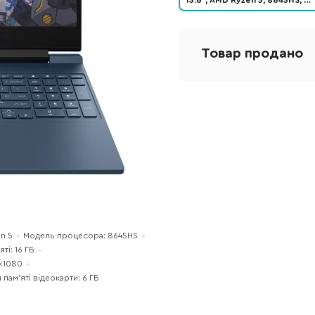
15.6", AMD Ryzen 5, 8645HS, 6
-ядерний, ОЗП: 16 ГБ, ПЗП:
512 ГБ, GeForce RTX 4050
Товар продано
n 5
Модель процесора: 8645HS
ті: 16 ГБ
0×1080
 пам’яті відеокарти: 6 ГБ