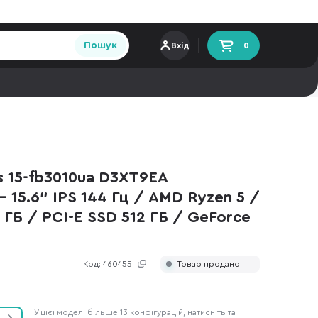
Пошук
Вхід
0
s 15-fb3010ua D3XT9EA
- 15.6" IPS 144 Гц / AMD Ryzen 5 /
ГБ / PCI-E SSD 512 ГБ / GeForce
Код:
460455
Товар продано
У цієї моделі більше 13 конфігурацій, натисніть та