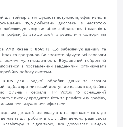
 для геймерів, які шукають потужність, ефективність
й оснащений
15,6
-дюймовим дисплеєм з частотою
о забезпечує яскраве чітке зображення і плавність
ь графіки, багато деталей та реалістичні кольори, які
ора
AMD Ryzen 5 8645HS
, що забезпечує швидку та
 іграх та програмах. Ви зможете відчути всі переваги
в режимі мультизадачності. Вбудований нейронний
оратися з поставленими завданнями, оптимізувати
перебійну роботу системи.
ть
DDR5
для швидкої обробки даних та плавної
кий подбає про миттєвий доступ до ваших ігор, файлів
ію фільмів і серіалів. HP Victus 15 оснащений
рантує високу продуктивність та реалістичну графіку,
вовижними візуальними ефектами.
кравих деталей, які вказують на приналежність до
де навіть для роботи в офісі. Для демонстрації своєї
 клавіатуру з підсвіткою, яка допомагає швидко