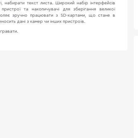
ті, набирати текст листа. Широкий набір інтерфейсів
і пристрої та накопичувачі для зберігання великої
зволяє зручно працювати з SD-картами, що стане в
еносить дані з камер чи інших пристроїв.
огравати.