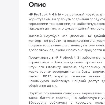
Опис
HP ProBook 4 G1i 16
– це сучасний ноутбук із 
користувачів, які прагнуть поєднання продукт
передовими технологіями, він забезпечує ефек
підходить для тих, хто шукає надійний інструм
Дисплей ноутбука має діагональ
16 дюймі
комфортної роботи та повсякденного викорис
яскраве зображення, що зменшує втому очей. Т
дозволяючи однаково ефективно працювати як в
Продуктивність HP ProBook 4 G1i забезпечує 
справлятися з багатозадачними проєктами. 
штучного інтелекту, зокрема вбудованому
N
користувачам зосередитися на більш творчих 
пам’яті
DDR5
ноутбук гарантує плавну р
накопичувач забезпечує швидкий доступ до
зберігання даних.
Ноутбук оснащений сучасними мережевими і
також багатьма портами, що забезпечує гнуч
Вбудована вебкамера з хорошою розділь