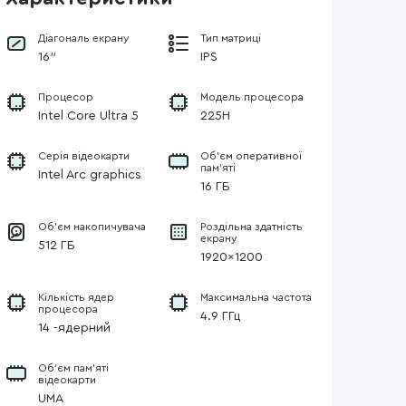
Діагональ екрану
Тип матриці
16"
IPS
Процесор
Модель процесора
Intel Core Ultra 5
225H
Серія відеокарти
Об’єм оперативної
пам’яті
Intel Arc graphics
16 ГБ
Об'єм накопичувача
Роздільна здатність
екрану
512 ГБ
1920×1200
Кількість ядер
Максимальна частота
процесора
4.9 ГГц
14 -ядерний
Об’єм пам’яті
відеокарти
UMA