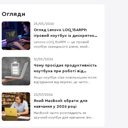
Огляди
25/05/2026
Огляд Lenovo LOQ 15ARP9:
ігровий ноутбук із дискретною
графікою, DDR5 та екраном 144
Lenovo LOQ 15ARP9 — це ігровий
ноутбук середнього рівня, який
Гц
орієнтований на тих, хто шукає баланс
між продуктивністю у грі та
12/05/2026
повсякденною функціональністю.
Модель не намагається бути
Чому просідає продуктивність
надтонкою або ультрапортативною —
ноутбука при роботі від
вона пропонує конкретне поєднання
батареї?
Якщо ноутбук стає повільнішим після
компонентів: процесор AMD Ryzen 5
від’єднання від мережі, це часто
7235HS, диск
нормально, а не ознака поломки. У
Windows режими живлення можна
23/07/2026
задавати окремо для роботи від
мережі й від батареї, а виробники
Який MacBook обрати для
ноутбуків нерідко додають власні
навчання у 2026 році
профілі, які спеціально зменшують
MacBook часто розглядають як
енергоспоживання поза розеткою. О
зручний ноутбук для навчання: він
легкий, довго працює без розетки та
добре взаємодіє з iPhone та iPad. Але