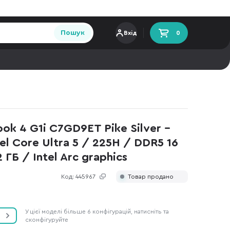
Пошук
Вхід
0
ok 4 G1i C7GD9ET Pike Silver -
tel Core Ultra 5 / 225H / DDR5 16
 ГБ / Intel Arc graphics
Код:
445967
Товар продано
У цієї моделі більше 6 конфігурацій, натисніть та
сконфігуруйте