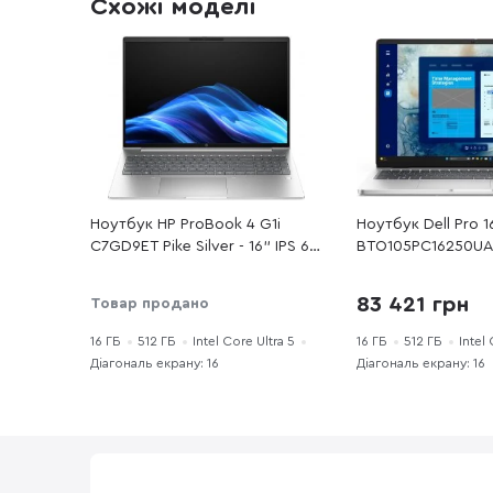
Схожі моделі
Ноутбук HP ProBook 4 G1i
Ноутбук Dell Pro 1
C7GD9ET Pike Silver - 16" IPS 60
BTO105PC16250UA_
Гц / Intel Core Ultra 5 / 225H /
- 16" IPS 60 Гц / In
DDR5 16 ГБ / PCI-E SSD 512 ГБ
5 / 235U / DDR5 16
83 421 грн
Товар продано
/ Intel Arc graphics
SSD 512 ГБ / Intel
16 ГБ
512 ГБ
Intel Core Ultra 5
16 ГБ
512 ГБ
Intel
Діагональ екрану: 16
Діагональ екрану: 16