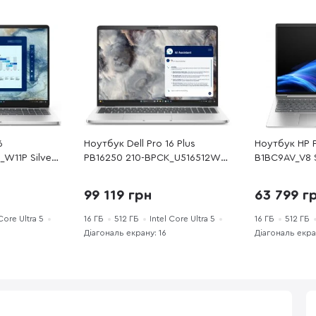
6
Ноутбук Dell Pro 16 Plus
Ноутбук HP P
W11P Silver
PB16250 210-BPCK_U516512WP
B1BC9AV_V8 Si
tel Core Ultra
Silver - 16" IPS 60 Гц / Intel
Гц / Intel Co
 ГБ / PCI-E
Core Ultra 5 / 235U / DDR5 16
DDR5 16 ГБ /
99 119 грн
63 799 г
 Graphics
ГБ / PCI-E SSD 512 ГБ / Intel
/ GeForce R
Graphics
 Core Ultra 5
16 ГБ
512 ГБ
Intel Core Ultra 5
16 ГБ
512 ГБ
Діагональ екрану: 16
Діагональ екра