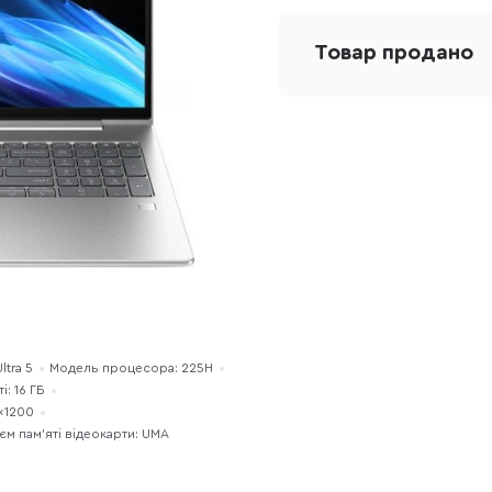
512 ГБ, Intel Arc graphics
Товар продано
ltra 5
Модель процесора: 225H
: 16 ГБ
0×1200
єм пам’яті відеокарти: UMA