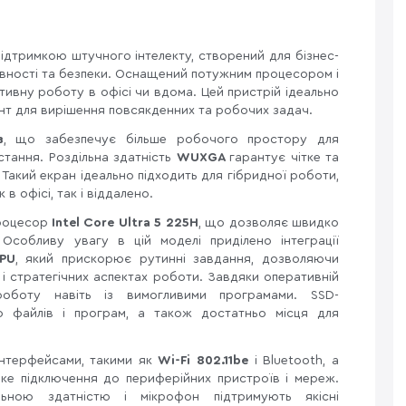
підтримкою штучного інтелекту, створений для бізнес-
ивності та безпеки. Оснащений потужним процесором і
тивну роботу в офісі чи вдома. Цей пристрій ідеально
ент для вирішення повсякденних та робочих задач.
в
, що забезпечує більше робочого простору для
тання. Роздільна здатність
WUXGA
гарантує чітке та
акий екран ідеально підходить для гібридної роботи,
 офісі, так і віддалено.
процесор
Intel Core Ultra 5 225H
, що дозволяє швидко
Особливу увагу в цій моделі приділено інтеграції
PU
, який прискорює рутинні завдання, дозволяючи
і стратегічних аспектах роботи. Завдяки оперативній
оботу навіть із вимогливими програмами. SSD-
 файлів і програм, а також достатньо місця для
нтерфейсами, такими як
Wi-Fi 802.11be
і Bluetooth, а
ке підключення до периферійних пристроїв і мереж.
ною здатністю і мікрофон підтримують якісні