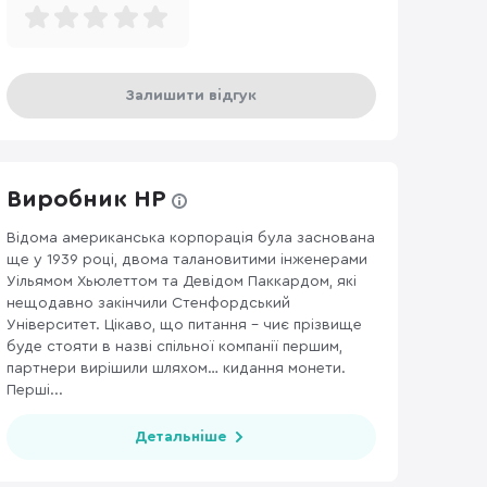
Залишити відгук
Виробник HP
Відома американська корпорація була заснована
ще у 1939 році, двома талановитими інженерами
ОНІТОРІВ ТА ВІДЕОКАБЕЛІ
233
ДЖОЙСТИКИ, РУЛІ ТА ГЕЙМПАДИ
1
Уільямом Хьюлеттом та Девідом Паккардом, які
нещодавно закінчили Стенфордський
Університет. Цікаво, що питання – чиє прізвище
буде стояти в назві спільної компанії першим,
партнери вирішили шляхом… кидання монети.
Перші...
Детальніше