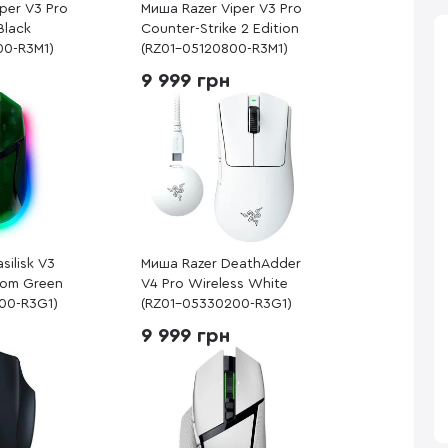
per V3 Pro
Миша Razer Viper V3 Pro
Black
Counter-Strike 2 Edition
00-R3M1)
(RZ01-05120800-R3M1)
9 999 грн
silisk V3
Миша Razer DeathAdder
tom Green
V4 Pro Wireless White
00-R3G1)
(RZ01-05330200-R3G1)
9 999 грн