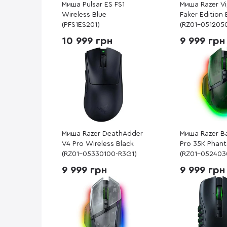
Миша Pulsar ES FS1
Миша Razer Vi
Wireless Blue
Faker Edition 
(PFS1ES201)
(RZ01-051205
10 999 грн
9 999 грн
Миша Razer DeathAdder
Миша Razer Ba
V4 Pro Wireless Black
Pro 35K Phan
(RZ01-05330100-R3G1)
(RZ01-052403
9 999 грн
9 999 грн