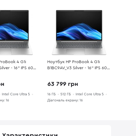
roBook 4 G1i
Ноутбук HP ProBook 4 G1i
lver - 16" IPS 60
B1BC9AV_V3 Silver - 16" IPS 60
re Ultra 5 / 225H /
Гц / Intel Core Ultra 5 / 225H /
 PCI-E SSD 512 ГБ
DDR5 16 ГБ / PCI-E SSD 512 ГБ
рн
63 799 грн
TX 3050
/ GeForce RTX 3050
Intel Core Ultra 5
16 ГБ
512 ГБ
Intel Core Ultra 5
ну: 16
Діагональ екрану: 16
Характеристики