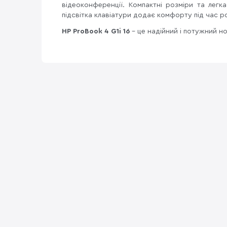
відеоконференції. Компактні розміри та лег
підсвітка клавіатури додає комфорту під час 
HP ProBook 4 G1i 16
– це надійний і потужний н