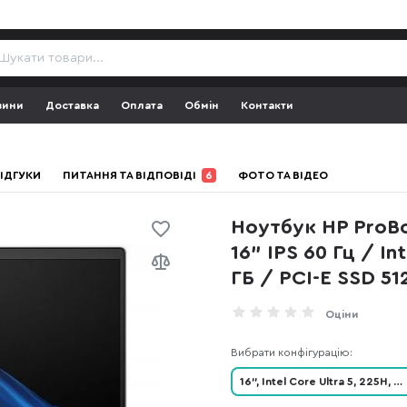
зини
Доставка
Оплата
Обмін
Контакти
ІДГУКИ
ПИТАННЯ ТА ВІДПОВІДІ
6
ФОТО ТА ВІДЕО
Ноутбук HP ProBo
16" IPS 60 Гц / In
ГБ / PCI-E SSD 512
Оціни
Вибрати конфігурацію:
16", Intel Core Ultra 5, 225H, 14
-ядерний, ОЗП: 16 ГБ, ПЗП: