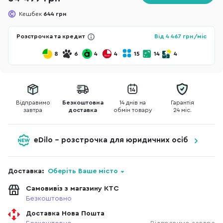
Кешбек
644 грн
Розстрочка та кредит
Від
4 467
грн/міс
8
6
4
4
15
14
4
Відправимо
Безкоштовна
14 днів на
Гарантія
завтра
доставка
обмін товару
24 міс.
eDilo - розстрочка для юридичних осіб
Доставка:
Оберіть Ваше місто
Самовивіз з магазину КТС
Безкоштовно
Доставка Нова Пошта