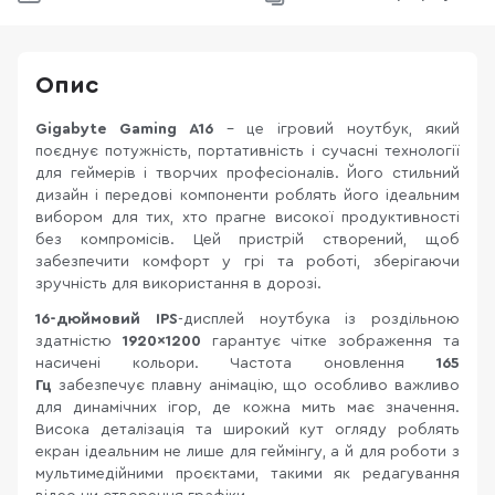
Опис
Gigabyte Gaming A16
– це ігровий ноутбук, який
поєднує потужність, портативність і сучасні технології
для геймерів і творчих професіоналів. Його стильний
дизайн і передові компоненти роблять його ідеальним
вибором для тих, хто прагне високої продуктивності
без компромісів. Цей пристрій створений, щоб
забезпечити комфорт у грі та роботі, зберігаючи
зручність для використання в дорозі.
16-дюймовий IPS
-дисплей ноутбука із роздільною
здатністю
1920×1200
гарантує чітке зображення та
насичені кольори. Частота оновлення
165
Гц
забезпечує плавну анімацію, що особливо важливо
для динамічних ігор, де кожна мить має значення.
Висока деталізація та широкий кут огляду роблять
екран ідеальним не лише для геймінгу, а й для роботи з
мультимедійними проєктами, такими як редагування