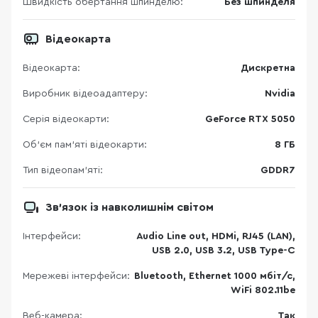
Швидкість обертання шпинделю:
Без шпинделя
Відеокарта
Відеокарта:
Дискретна
Виробник відеоадаптеру:
Nvidia
Серія відеокарти:
GeForce RTX 5050
Об’єм пам’яті відеокарти:
8 ГБ
Тип відеопам’яті:
GDDR7
Зв’язок із навколишнім світом
Інтерфейси:
Audio Line out, HDMi, RJ45 (LAN),
USB 2.0, USB 3.2, USB Type-C
Мережеві інтерфейси:
Bluetooth, Ethernet 1000 мбіт/с,
WiFi 802.11be
Веб-камера:
Так