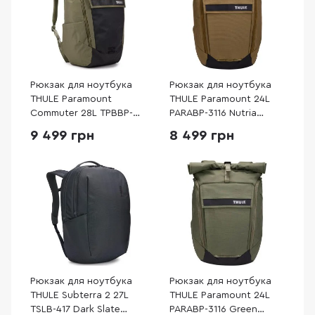
Рюкзак для ноутбука
Рюкзак для ноутбука
THULE Paramount
THULE Paramount 24L
Commuter 28L TPBBP-
PARABP-3116 Nutria
328 Soft Green
(3205013)
9 499 грн
8 499 грн
(3205236)
Рюкзак для ноутбука
Рюкзак для ноутбука
THULE Subterra 2 27L
THULE Paramount 24L
TSLB-417 Dark Slate
PARABP-3116 Green