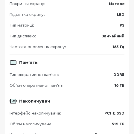
Покриття екрану:
Матове
Підсвітка екрану:
LED
Тип матриці:
IPS
Тип дисплею:
Звичайний
Частота оновлення екрану:
165 Гц
Пам’ять
Тип оперативної пам’яті:
DDR5
Об’єм оперативної пам’яті:
16 ГБ
Накопичувач
Інтерфейс накопичувача:
PCI-E SSD
Об'єм накопичувача:
512 ГБ