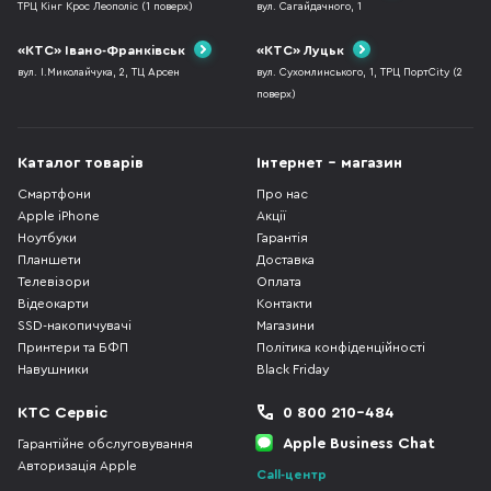
ТРЦ Кінг Крос Леополіс (1 поверх)
вул. Сагайдачного, 1
«КТС» Івано-Франківськ
«КТС» Луцьк
вул. І.Миколайчука, 2, ТЦ Арсен
вул. Сухомлинського, 1, ТРЦ ПортCity (2
поверх)
Каталог товарів
Інтернет - магазин
Смартфони
Про нас
Apple iPhone
Акції
Ноутбуки
Гарантія
Планшети
Доставка
Телевізори
Оплата
Відеокарти
Контакти
SSD-накопичувачі
Магазини
Принтери та БФП
Політика конфіденційності
Навушники
Black Friday
КТС Сервіс
0 800 210-484
Apple Business Chat
Гарантійне обслуговування
Авторизація Apple
Call-центр