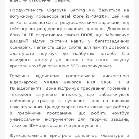
відео чи створення графіки.
Продуктивність Gigabyte Gaming A16 базується на
потужному процесорі
Intel Core i5-13420H
. Цей чип
легко справляється з ресурсомісткими задачами, від
геймінгу до рендерингу складних проєктів. Доповнює
його
16 ГБ
оперативної пам’яті
DDR5
, що забезпечує
швидкий відгук системи навіть у багатозадачних
сценаріях. Наявність двох слотів для пам’яті дозволяє
адаптувати ноутбук до майбутніх потреб. Для
швидкого доступу до даних і миттєвого запуску
програм ноутбук оснащено SSD-накопичувачем.
Графічна підсистема представлена дискретною
відеокартою
NVIDIA GeForce RTX 5050
із
8
ГБ
відеопам’яті. Вона підтримує трасування променів і
технології штучного інтелекту, що забезпечують
неймовірну графіку в сучасних іграх на високих
налаштуваннях. Ця відеокарта також оптимізує роботу
з графічними програмами, що робить ноутбук
універсальним інструментом для творчих завдань,
таких як 3D-моделювання чи редагування.
Функціональність пристрою доповнює клавіатура з