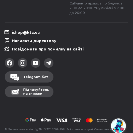
Call-центр працює по буднях з
9:00 до 20:00 та у вихідні з 9:00
до 20:00
ishop@ktc.ua
Написати директору
Повідомити про помилку на сайті
Telegram-бот
Підписуйтесь
на знижки!
© Мережа магазинів під ТМ "КТС" 2002-2026. Всі права захищені. Оголошена вартість