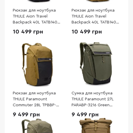
Рюкзак для ноутбука
Рюкзак для ноутбука
THULE Aion Travel
THULE Aion Travel
Backpack 40L TATB140
Backpack 40L TATB140
Black (3204723)
Nutria (3204724)
10 499 грн
10 499 грн
Рюкзак для ноутбука
Сумка для ноутбука
THULE Paramount
THULE Paramount 27L
Commuter 28L TPBBP-
PARABP-3216 Green
328 Nutria (3205237)
(3205015)
9 499 грн
9 499 грн