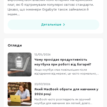
виробництвом власних комп’ютерних материнських
плат, які б підтримували популярні світові стандарти.
Цікаво, що інженери Gigabyte також займалися й
іншим...
Детальніше
Огляди
12/05/2026
Чому просідає продуктивність
ноутбука при роботі від батареї?
Якщо ноутбук стає повільнішим після
від’єднання від мережі, це часто нормально, а
не ознака поломки. У Windows режими
живлення можна задавати окремо для роботи
23/07/2026
від мережі й від батареї, а виробники
ноутбуків нерідко додають власні профілі, які
Який MacBook обрати для навчання у
спеціально зменшують енергоспоживання
2026 році
поза розеткою. О
MacBook часто розглядають як зручний
ноутбук для навчання: він легкий, довго