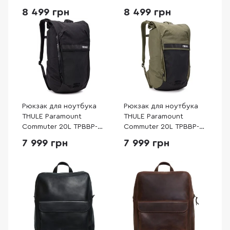
(3205028)
(3205012)
8 499 грн
8 499 грн
Рюкзак для ноутбука
Рюкзак для ноутбука
THULE Paramount
THULE Paramount
Commuter 20L TPBBP-
Commuter 20L TPBBP-
320 Black (3205232)
320 Soft Green
7 999 грн
7 999 грн
(3205233)