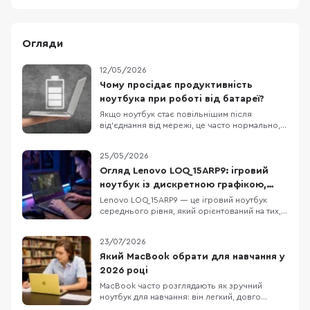
Огляди
12/05/2026
Чому просідає продуктивність
ноутбука при роботі від батареї?
Якщо ноутбук стає повільнішим після
від’єднання від мережі, це часто нормально, а
не ознака поломки. У Windows режими
живлення можна задавати окремо для роботи
25/05/2026
від мережі й від батареї, а виробники
ноутбуків нерідко додають власні профілі, які
Огляд Lenovo LOQ 15ARP9: ігровий
спеціально зменшують енергоспоживання
ноутбук із дискретною графікою,
поза розеткою. О
DDR5 та екраном 144 Гц
Lenovo LOQ 15ARP9 — це ігровий ноутбук
середнього рівня, який орієнтований на тих,
хто шукає баланс між продуктивністю у грі та
повсякденною функціональністю. Модель не
23/07/2026
намагається бути надтонкою або
ультрапортативною — вона пропонує
Який MacBook обрати для навчання у
конкретне поєднання компонентів: процесор
2026 році
AMD Ryzen 5 7235HS, диск
MacBook часто розглядають як зручний
ноутбук для навчання: він легкий, довго
працює без розетки та добре взаємодіє з