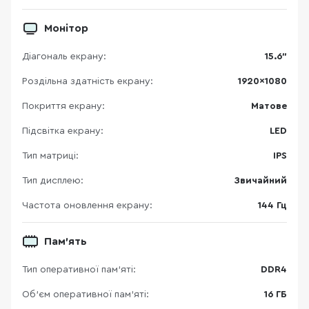
Монітор
Діагональ екрану:
15.6"
Роздільна здатність екрану:
1920×1080
Покриття екрану:
Матове
Підсвітка екрану:
LED
Тип матриці:
IPS
Тип дисплею:
Звичайний
Частота оновлення екрану:
144 Гц
Пам’ять
Тип оперативної пам’яті:
DDR4
Об’єм оперативної пам’яті:
16 ГБ