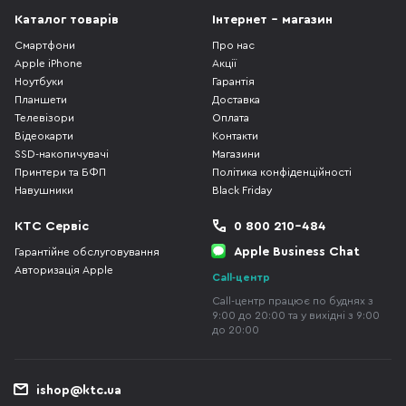
Каталог товарів
Інтернет - магазин
Смартфони
Про нас
Apple iPhone
Акції
Ноутбуки
Гарантія
Планшети
Доставка
Телевізори
Оплата
Відеокарти
Контакти
SSD-накопичувачі
Магазини
Принтери та БФП
Політика конфіденційності
Навушники
Black Friday
КТС Сервіс
0 800 210-484
Apple Business Chat
Гарантійне обслуговування
Авторизація Apple
Call-центр
Call-центр працює по буднях з
9:00 до 20:00 та у вихідні з 9:00
до 20:00
ishop@ktc.ua