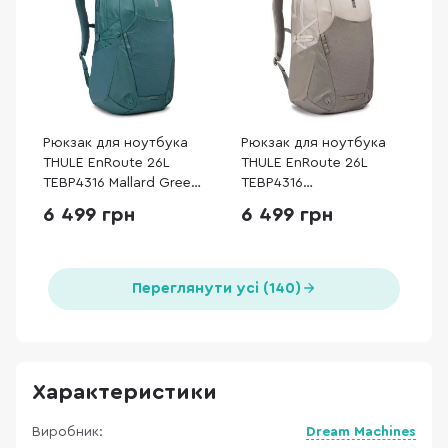
Рюкзак для ноутбука
Рюкзак для ноутбука
THULE EnRoute 26L
THULE EnRoute 26L
TEBP4316 Mallard Green
TEBP4316
(3204847)
Pelican/Vetiver
6 499 грн
6 499 грн
(3204848)
Переглянути усі (140)
Характеристики
Виробник:
Dream Machines