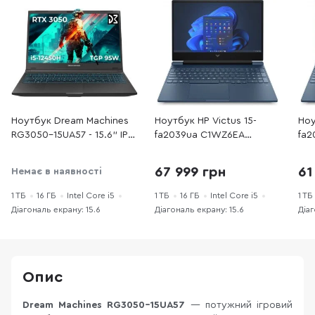
Ноутбук Dream Machines
Ноутбук HP Victus 15-
Ноу
RG3050-15UA57 - 15.6" IPS
fa2039ua C1WZ6EA
fa2
144 Гц / Intel Core i5 / i5-
Performance Blue - 15.6"
Per
12450H / DDR4 16 ГБ / PCI-
IPS 144 Гц / Intel Core i5 /
IPS
67 999 грн
61
Немає в наявності
E SSD 1 ТБ / GeForce RTX
i5-13420H / DDR4 16 ГБ /
i5-
3050
PCI-E SSD 1 ТБ / GeForce
PCI
1 ТБ
16 ГБ
Intel Core i5
1 ТБ
16 ГБ
Intel Core i5
1 ТБ
RTX 4050
RTX
Діагональ екрану: 15.6
Діагональ екрану: 15.6
Діаг
Опис
Dream Machines RG3050-15UA57
— потужний ігровий