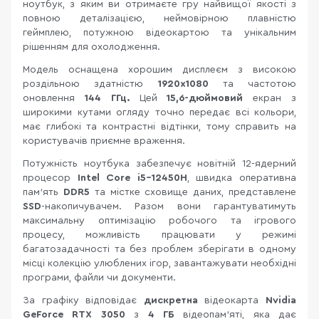
ноутбук, з яким ви отримаєте гру найвищої якості з
повною деталізацією, неймовірною плавністю
геймплею, потужною відеокартою та унікальним
рішенням для охолодження.
Модель оснащена хорошим дисплеєм з високою
роздільною здатністю
1920х1080
та частотою
оновлення
144 ГГц.
Цей
15,6-дюймовий
екран з
широкими кутами огляду точно передає всі кольори,
має глибокі та контрастні відтінки, тому справить на
користувачів приємне враження.
Потужність ноутбука забезпечує новітній 12-ядерний
процесор
Intel Core i5-12450H
, швидка оперативна
пам'ять
DDR5
та містке сховище даних, представлене
SSD
-накопичувачем. Разом вони гарантуватимуть
максимальну оптимізацію робочого та ігрового
процесу, можливість працювати у режимі
багатозадачності та без проблем зберігати в одному
місці колекцію улюблених ігор, завантажувати необхідні
програми, файли чи документи.
За графіку відповідає
дискретна
відеокарта
Nvidia
GeForce RTX 3050
з
4 ГБ
відеопам'яті, яка дає