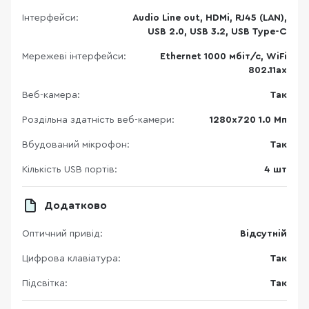
Інтерфейси:
Audio Line out, HDMi, RJ45 (LAN),
USB 2.0, USB 3.2, USB Type-C
Мережеві інтерфейси:
Ethernet 1000 мбіт/с, WiFi
802.11ax
Веб-камера:
Так
Роздільна здатність веб-камери:
1280х720 1.0 Мп
Вбудований мікрофон:
Так
Кількість USB портів:
4 шт
Додатково
Оптичний привід:
Відсутній
Цифрова клавіатура:
Так
Підсвітка:
Так