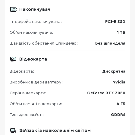
Накопичувач
Інтерфейс накопичувача:
PCI-E SSD
Об'єм накопичувача:
1 ТБ
Швидкість обертання шпинделю:
Без шпинделя
Відеокарта
Відеокарта:
Дискретна
Виробник відеоадаптеру:
Nvidia
Серія відеокарти:
GeForce RTX 3050
Об’єм пам’яті відеокарти:
4 ГБ
Тип відеопам’яті:
GDDR6
Зв’язок із навколишнім світом