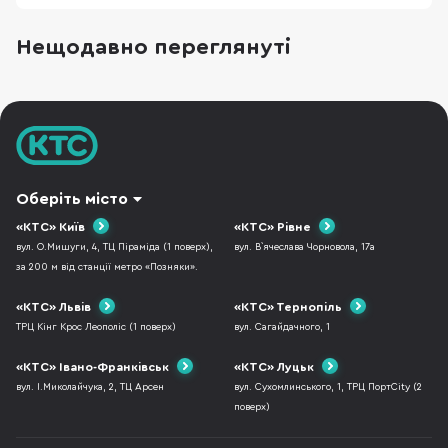
iPhone та iPad. Але вдалий вибір визначає не
логотип на кришці, а те, чи запускає він усі
Нещодавно переглянуті
потрібні програми і чи вистачить його
ресурсів на кілька років. Для презентацій,
рефератів,
Оберіть місто
«КТС» Київ
«КТС» Рівне
вул. О.Мишуги, 4, ТЦ Піраміда (1 поверх),
вул. В`ячеслава Чорновола, 17а
за 200 м від станції метро «Позняки».
«КТС» Львів
«КТС» Тернопіль
ТРЦ Кінг Крос Леополіс (1 поверх)
вул. Сагайдачного, 1
«КТС» Івано-Франківськ
«КТС» Луцьк
вул. І.Миколайчука, 2, ТЦ Арсен
вул. Сухомлинського, 1, ТРЦ ПортCity (2
поверх)