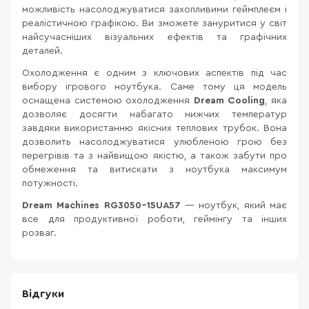
можливість насолоджуватися захопливими геймплеєм і
реалістичною графікою. Ви зможете зануритися у світ
найсучасніших візуальних ефектів та графічних
деталей.
Охолодження є одним з ключових аспектів під час
вибору ігрового ноутбука. Саме тому ця модель
оснащена системою охолодження
Dream Cooling
, яка
дозволяє досягти набагато нижчих температур
завдяки використанню якісних теплових трубок. Вона
дозволить насолоджуватися улюбленою грою без
перегрівів та з найвищою якістю, а також забути про
обмеження та витискати з ноутбука максимум
потужності.
Dream Machines RG3050-15UA57
— ноутбук, який має
все для продуктивної роботи, геймінгу та інших
розваг.
Відгуки