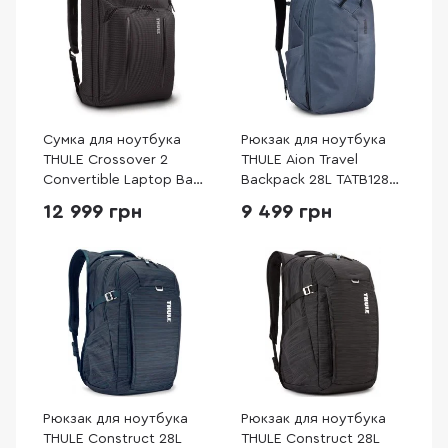
Сумка для ноутбука
Рюкзак для ноутбука
THULE Crossover 2
THULE Aion Travel
Convertible Laptop Bag
Backpack 28L TATB128
C2CB-116 Black
Dark Slate (3205018)
12 999 грн
9 499 грн
(3205262)
Рюкзак для ноутбука
Рюкзак для ноутбука
THULE Construct 28L
THULE Construct 28L