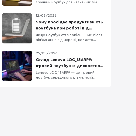
зручний ноутбук для навчання: він
легкий, довго працює без розетки та
добре взаємодіє з iPhone та iPad. Але
12/05/2026
вдалий вибір визначає не логотип на
кришці, а те, чи запускає він усі
Чому просідає продуктивність
потрібні програми і чи вистачить його
ноутбука при роботі від
ресурсів на кілька років. Для
батареї?
Якщо ноутбук стає повільнішим після
презентацій, рефератів,
від’єднання від мережі, це часто
нормально, а не ознака поломки. У
Windows режими живлення можна
25/05/2026
задавати окремо для роботи від
мережі й від батареї, а виробники
Огляд Lenovo LOQ 15ARP9:
ноутбуків нерідко додають власні
ігровий ноутбук із дискретною
профілі, які спеціально зменшують
графікою, DDR5 та екраном 144
Lenovo LOQ 15ARP9 — це ігровий
енергоспоживання поза розеткою. О
ноутбук середнього рівня, який
Гц
орієнтований на тих, хто шукає баланс
між продуктивністю у грі та
повсякденною функціональністю.
Модель не намагається бути
надтонкою або ультрапортативною —
вона пропонує конкретне поєднання
компонентів: процесор AMD Ryzen 5
7235HS, диск