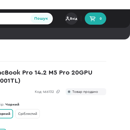
Пошук
Вхід
0
cBook Pro 14.2 M5 Pro 20GPU
L001TL)
Код:
466132
Товар продано
ір:
Чорний
орний
Сріблястий