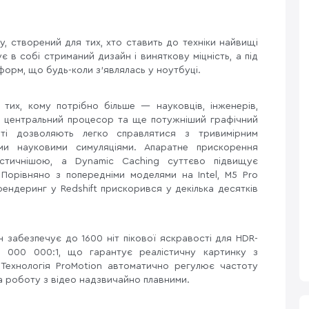
, створений для тих, хто ставить до техніки найвищі
 в собі стриманий дизайн і виняткову міцність, а під
орм, що будь-коли з'являлась у ноутбуці.
тих, кому потрібно більше — науковців, інженерів,
ий центральний процесор та ще потужніший графічний
яті дозволяють легко справлятися з тривимірним
и науковими симуляціями. Апаратне прискорення
істичнішою, а Dynamic Caching суттєво підвищує
 Порівняно з попередніми моделями на Intel, M5 Pro
ендеринг у Redshift прискорився у декілька десятків
 забезпечує до 1600 ніт пікової яскравості для HDR-
 1 000 000:1, що гарантує реалістичну картинку з
Технологія ProMotion автоматично регулює частоту
та роботу з відео надзвичайно плавними.