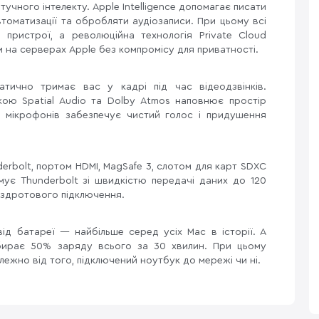
чного інтелекту. Apple Intelligence допомагає писати
томатизації та обробляти аудіозаписи. При цьому всі
пристрої, а революційна технологія Private Cloud
 на серверах Apple без компромісу для приватності.
тично тримає вас у кадрі під час відеодзвінків.
кою Spatial Audio та Dolby Atmos наповнює простір
х мікрофонів забезпечує чистий голос і придушення
rbolt, портом HDMI, MagSafe 3, слотом для карт SDXC
мує Thunderbolt зі швидкістю передачі даних до 120
бездротового підключення.
д батареї — найбільше серед усіх Mac в історії. А
ирає 50% заряду всього за 30 хвилин. При цьому
ежно від того, підключений ноутбук до мережі чи ні.