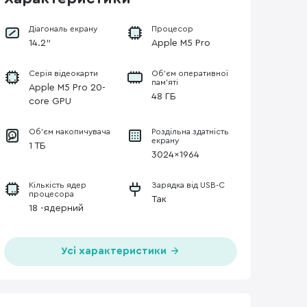
Діагональ екрану
Процесор
14.2"
Apple M5 Pro
Серія відеокарти
Об’єм оперативної
пам’яті
Apple M5 Pro 20-
48 ГБ
core GPU
Об'єм накопичувача
Роздільна здатність
екрану
1 ТБ
3024x1964
Кількість ядер
Зарядка від USB-C
процесора
Так
18 -ядерний
Усі характеристики