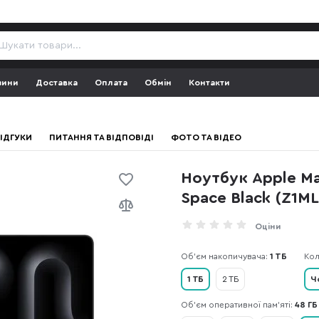
зини
Доставка
Оплата
Обмін
Контакти
ІДГУКИ
ПИТАННЯ ТА ВІДПОВІДІ
ФОТО ТА ВІДЕО
Ноутбук Apple Ma
Space Black (Z1M
Оціни
Об'єм накопичувача:
1 ТБ
Кол
1 ТБ
2 ТБ
Ч
Об’єм оперативної пам’яті:
48 ГБ