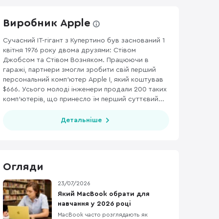
Виробник Apple
Сучасний ІТ-гігант з Купертино був заснований 1
квітня 1976 року двома друзями: Стівом
 ГЕЙМПАДИ
107
WI-FI РОУТЕРИ
170
МЕРЕЖЕВІ АДАПТЕРИ
82
Джобсом та Стівом Возняком. Працюючи в
гаражі, партнери змогли зробити свій перший
персональний комп’ютер Apple I, який коштував
$666. Усього молоді інженери продали 200 таких
комп’ютерів, що принесло їм перший суттєвий...
Детальніше
Огляди
23/07/2026
Який MacBook обрати для
навчання у 2026 році
MacBook часто розглядають як