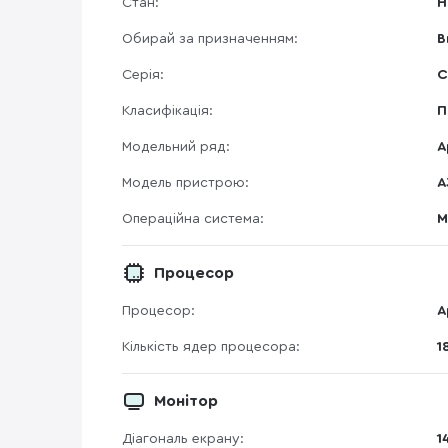
Стан:
Н
Обирай за призначенням:
В
Серія:
С
Класифікація:
П
Модельний ряд:
A
Модель пристрою:
A
Операційна система:
M
Процесор
Процесор:
A
Кількість ядер процесора:
1
Монітор
Діагональ екрану:
1