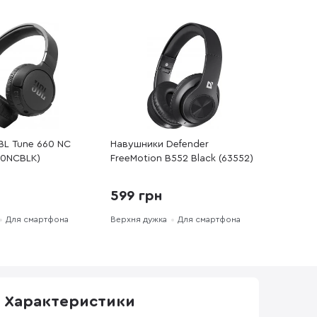
BL Tune 660 NC
Навушники Defender
60NCBLK)
FreeMotion B552 Black (63552)
н
599 грн
Для смартфона
Верхня дужка
Для смартфона
Характеристики