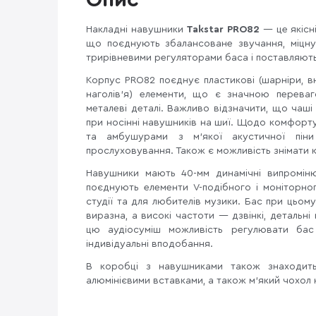
Опис
Накладні навушники
Takstar PRO82
— це якісн
що поєднують збалансоване звучання, міцну
трирівневими регуляторами баса і поставляють
Корпус PRO82 поєднує пластикові (шарніри, в
наголів'я) елементи, що є значною перева
металеві деталі. Важливо відзначити, що чаш
при носінні навушників на шиї. Щодо комфорту
та амбушурами з м'якої акустичної піни
прослуховування. Також є можливість знімати 
Навушники мають 40-мм динамічні випромінюв
поєднують елементи V-подібного і моніторно
студії та для любителів музики. Бас при цьом
виразна, а високі частоти — дзвінкі, детальн
цю аудіосуміш можливість регулювати бас
індивідуальні вподобання.
В коробці з навушниками також знаходить
алюмінієвими вставками, а також м’який чохол 