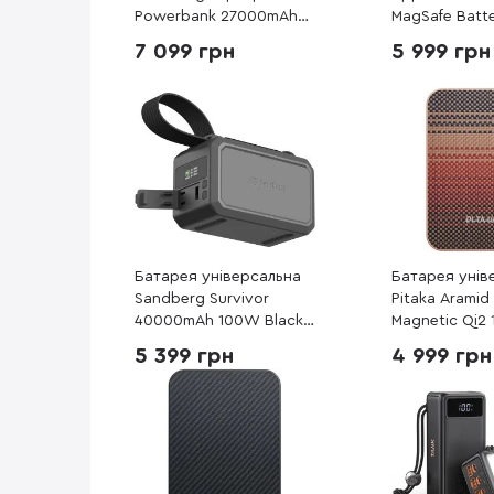
Powerbank 27000mAh
MagSafe Batt
100W (421-13)
(MGPG4)
7 099 грн
5 999 грн
Батарея універсальна
Батарея унів
Sandberg Survivor
Pitaka Aramid 
40000mAh 100W Black
Magnetic Qi2
(421-14)
15W Sunset (
5 399 грн
4 999 грн