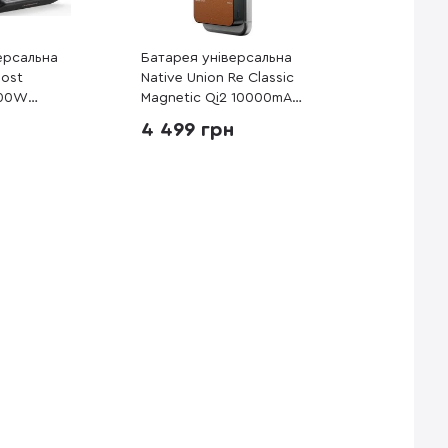
ерсальна
Батарея універсальна
oost
Native Union Re Classic
100W
Magnetic Qi2 10000mAh
r Bank for
20W Tan (PB-10KMS-TAN)
4 499 грн
001С)