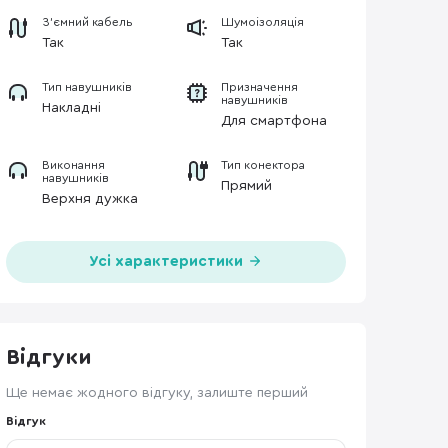
З'ємний кабель
Шумоізоляція
Так
Так
Тип навушників
Призначення
навушників
Накладні
Для смартфона
Виконання
Тип конектора
навушників
Прямий
Верхня дужка
Усі характеристики
Відгуки
Ще немає жодного відгуку, залиште перший
Відгук