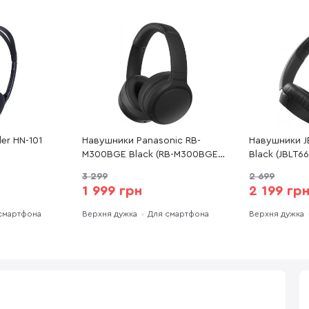
er HN-101
Навушники Panasonic RB-
Навушники J
M300BGE Black (RB-M300BGE-
Black (JBLT6
K)
3 299
2 699
1 999 грн
2 199 гр
смартфона
Верхня дужка
Для смартфона
Верхня дужка