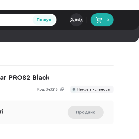
Пошук
Вхід
0
ar PRO82 Black
Код:
343216
Немає в наявності
ті
Продано