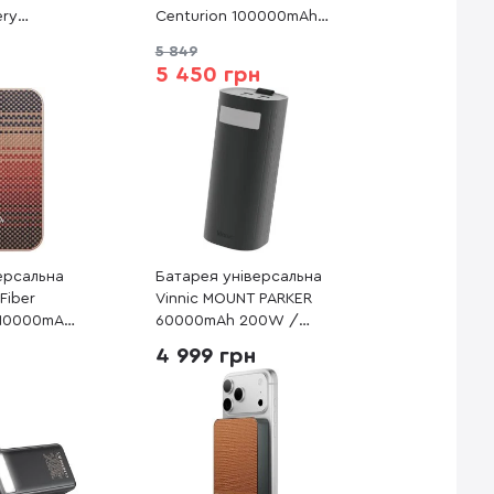
ery
Centurion 100000mAh
65W Black
5 849
(6942007635981)
5 450 грн
ерсальна
Батарея універсальна
Fiber
Vinnic MOUNT PARKER
 10000mAh
60000mAh 200W /
PBQ2502)
2xType-C 100W Black
4 999 грн
(VPPB-LF200WBK)