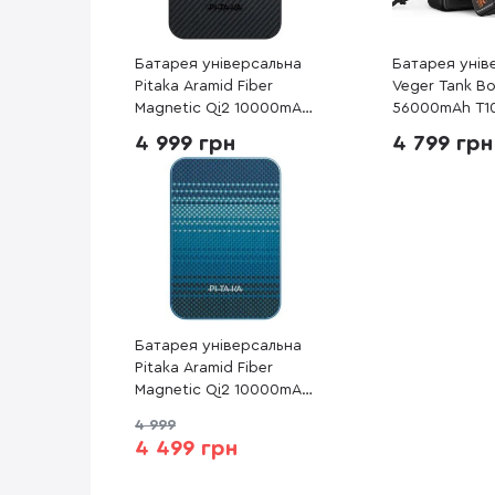
Батарея універсальна
Батарея унів
Pitaka Aramid Fiber
Veger Tank B
Magnetic Qi2 10000mAh
56000mAh T
15W Twill Black/Grey
Camping Powe
4 999 грн
4 799 грн
(PBQ2501)
Laptop ( VP 5
Батарея універсальна
Pitaka Aramid Fiber
Magnetic Qi2 10000mAh
15W Moonrise
4 999
(PBQ2503)
4 499 грн