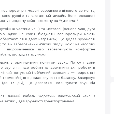
і повнорозмірні моделі середнього цінового сегмента,
 конструкцію та елегантний дизайн. Вони оснащені
ся в твердому кейсі, схожому на "дипломат".
нутрішня частина чаш) та металеві (основа чаш, дуга
гою, адже не кожні бюджетні повнорозміри мають
і обертаються в двох напрямках, що додає зручності
, то він забезпечений м'якою "подушкою" на наголів'ї
 і шкірозамінника, що забезпечують комфортне
кабель, що додає зручності.
ачі, з оригінальним тюнінгом звуку. По суті, вони
го звучання, що робить їх ідеальними для роботи в
у чіткий, потужний і об'ємний; середина — природна і
і й гармонійні, що додає звучанню балансу. Завершує
 (до +6 дБ), що дозволяє налаштувати звук під
ся знімний кабель, жорсткий пластиковий кейс з
на затяжці для зручності транспортування.