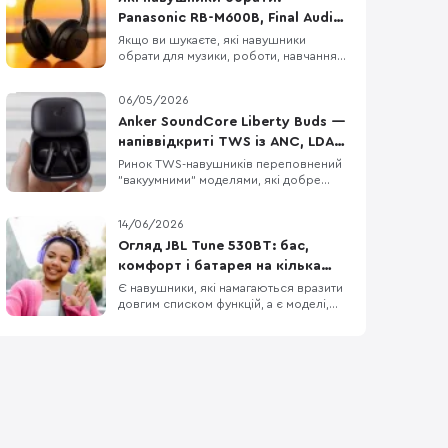
Panasonic RB-M600B, Final Audio
UX1000 чи JBL Tune 770NC
Якщо ви шукаєте, які навушники
обрати для музики, роботи, навчання
чи поїздок, Panasonic RB-M600B, Final
Audio UX1000 і JBL Tune 770NC можуть
06/05/2026
опинитися в одному списку
порівняння. Це бездротові навушники
Anker SoundCore Liberty Buds —
з наголів’ям, орієнтовані на щоденне
напіввідкриті TWS із ANC, LDAC
використання, музику, дзвінки,
та AI-перекладом
Ринок TWS-навушників переповнений
транспорт і роботу в шумному
"вакуумними" моделями, які добре
ізолюють від шуму, але не всім
підходять для тривалого носіння.
14/06/2026
Anker SoundCore Liberty Buds
пропонують інший підхід:
Огляд JBL Tune 530BT: бас,
напіввідкритий дизайн без тиску у
комфорт і батарея на кілька
вухах, але з технологіями рівня
днів
Є навушники, які намагаються вразити
флагманів. Тут є адаптивне
довгим списком функцій, а є моделі,
шумозаглушення, LDAC,
що б’ють точно в повсякденні
потреби: легка конструкція, зрозуміле
керування, впізнаваний басовий
характер і батарея, про яку не
доводиться думати щодня. JBL Tune
530BT належать саме до другої
категорії. Це бездротові накладні