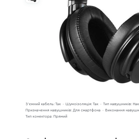
З'ємний кабель: Так
Шумоізоляція: Так
Тип навушників: Нак
Призначення навушників: Для смартфона
Виконання навушн
Тип конектора: Прямий