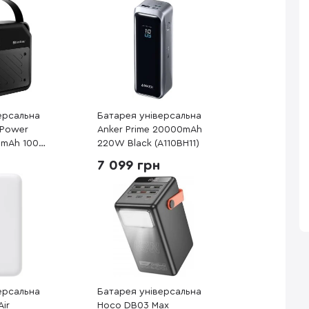
ерсальна
Батарея універсальна
 Power
Anker Prime 20000mAh
00mAh 100W
220W Black (A110BH11)
7 099 грн
ерсальна
Батарея універсальна
Air
Hoco DB03 Max