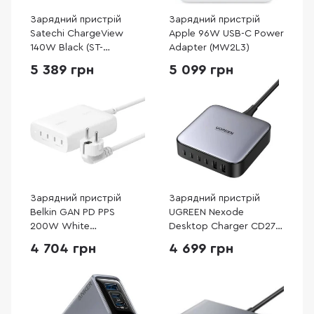
Зарядний пристрій
Зарядний пристрій
Satechi ChargeView
Apple 96W USB-C Power
140W Black (ST-
Adapter (MW2L3)
C4CV140C-EU)
5 389 грн
5 099 грн
Зарядний пристрій
Зарядний пристрій
Belkin GAN PD PPS
UGREEN Nexode
200W White
Desktop Charger CD271
(WCH015VFWH)
GaN 200W 2m Gray
4 704 грн
4 699 грн
(40914)