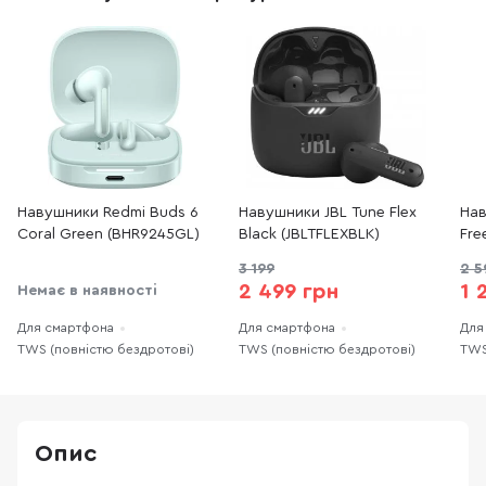
Навушники Redmi Buds 6
Навушники JBL Tune Flex
Нав
Coral Green (BHR9245GL)
Black (JBLTFLEXBLK)
Fre
3 199
2 5
2 499 грн
1 
Немає в наявності
Для смартфона
Для смартфона
Для
TWS (повністю бездротові)
TWS (повністю бездротові)
TWS
Опис