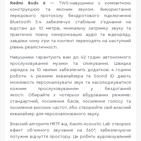
Redmi Buds 6
— TWS-навушники з компактною
конструкцією та якісним звуком. Використання
передового протоколу бездротового підключення
Bluetooth 5.4 забезпечує стабільне з'єднання на
відстані до 10 метрів, мінімальну затримку звуку та
практично повну синхронізацію аудіо та відеоряду,
завдяки чому ігри та контент переходять на наступний
рівень реалістичності.
Навушники гарантують вам до 42 годин автономного
прослуховування музики та спілкування. Швидка
зарядка за 10 хвилин забезпечить додаткові 4 години
роботи. 4 режими еквалайзера та Sound ID дають
можливість персоналізувати звук та насолоджуватися
кожним прослуховуванням у бездоганній
якості. Обирайте з чотирьох вбудованих режимів:
стандартний, посилення басів, посилення голосу та
посилення високих частот. Або створюйте свій власний
еквалайзер для персоналізованого звуку.
Власний алгоритм HRTF від Xiaomi Acoustic Lab створює
ефект об’ємного звучання на 360°, забезпечуючи
потужне відчуття простору. Це робить аудіовізуальний