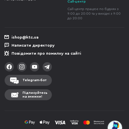
Call-центр
Call-центр працює по буднях з
9:00 до 20:00 та у вихідні з 9:00
до 20:00
ishop@ktc.ua
Написати директору
Повідомити про помилку на сайті
Telegram-бот
Підписуйтесь
на знижки!