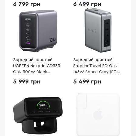
Desktop Black (FAST-
6 799 грн
6 499 грн
PD140-BLK-EU)
Зарядний пристрій
Зарядний пристрій
UGREEN Nexode CD333
Satechi Travel PD GaN
GaN 300W Black
145W Space Gray (ST-
(90903B)
W145GTM)
5 999 грн
5 499 грн