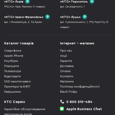
«КТС» Львів
«КТС» Тернопіль
ТРЦ Кінг Крос Леополіс (1 поверх)
вул. Сагайдачного, 1
«КТС» Івано-Франківськ
«КТС» Луцьк
вул. І.Миколайчука, 2, ТЦ Арсен
вул. Сухомлинського, 1, ТРЦ ПортCity (2
поверх)
Каталог товарів
Інтернет - магазин
Смартфони
Про нас
Apple iPhone
Акції
Ноутбуки
Гарантія
Планшети
Доставка
Телевізори
Оплата
Відеокарти
Контакти
SSD-накопичувачі
Магазини
Принтери та БФП
Політика конфіденційності
Навушники
Black Friday
КТС Сервіс
0 800 210-484
Apple Business Chat
Гарантійне обслуговування
Авторизація Apple