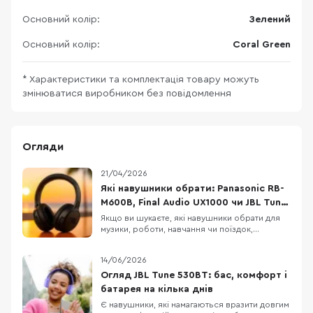
Основний колір:
Зелений
Основний колір:
Coral Green
* Характеристики та комплектація товару можуть
змінюватися виробником без повідомлення
Огляди
21/04/2026
Які навушники обрати: Panasonic RB-
M600B, Final Audio UX1000 чи JBL Tune
770NC
Якщо ви шукаєте, які навушники обрати для
музики, роботи, навчання чи поїздок,
Panasonic RB-M600B, Final Audio UX1000 і JBL
Tune 770NC можуть опинитися в одному
14/06/2026
списку порівняння. Це бездротові навушники
з наголів’ям, орієнтовані на щоденне
Огляд JBL Tune 530BT: бас, комфорт і
використання, музику, дзвінки, транспорт і
батарея на кілька днів
роботу в шумному
Є навушники, які намагаються вразити довгим