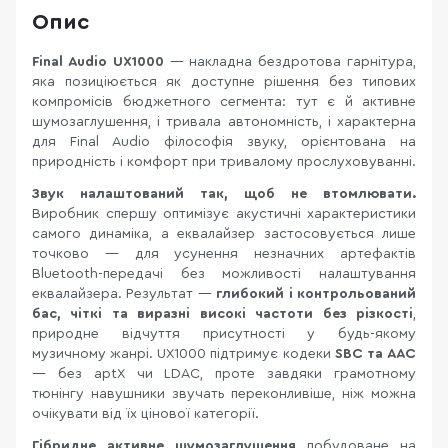
Опис
Final Audio UX1000
— накладна бездротова гарнітура,
яка позиціюється як доступне рішення без типових
компромісів бюджетного сегмента: тут є й активне
шумозаглушення, і тривала автономність, і характерна
для Final Audio філософія звуку, орієнтована на
природність і комфорт при тривалому прослуховуванні.
Звук налаштований так, щоб не втомлювати.
Виробник спершу оптимізує акустичні характеристики
самого динаміка, а еквалайзер застосовується лише
точково — для усунення незначних артефактів
Bluetooth-передачі без можливості налаштування
еквалайзера. Результат —
глибокий і контрольований
бас, чіткі та виразні високі частоти без різкості
,
природне відчуття присутності у будь-якому
музичному жанрі. UX1000 підтримує кодеки
SBC та AAC
— без aptX чи LDAC, проте завдяки грамотному
тюнінгу навушники звучать переконливіше, ніж можна
очікувати від їх цінової категорії.
Гібридне активне шумозаглушення
побудоване на