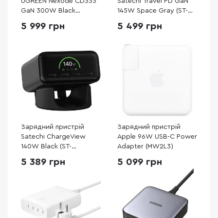
UGREEN Nexode CD333
Satechi Travel PD GaN
GaN 300W Black
145W Space Gray (ST-
(90903B)
W145GTM)
5 999 грн
5 499 грн
Зарядний пристрій
Зарядний пристрій
Satechi ChargeView
Apple 96W USB-C Power
140W Black (ST-
Adapter (MW2L3)
C4CV140C-EU)
5 389 грн
5 099 грн