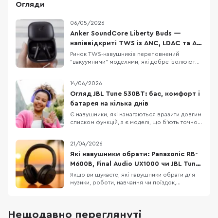
Огляди
06/05/2026
Anker SoundCore Liberty Buds —
напіввідкриті TWS із ANC, LDAC та AI-
перекладом
Ринок TWS-навушників переповнений
"вакуумними" моделями, які добре ізолюють
від шуму, але не всім підходять для тривалого
носіння. Anker SoundCore Liberty Buds
14/06/2026
пропонують інший підхід: напіввідкритий
дизайн без тиску у вухах, але з технологіями
Огляд JBL Tune 530BT: бас, комфорт і
рівня флагманів. Тут є адаптивне
батарея на кілька днів
шумозаглушення, LDAC,
Є навушники, які намагаються вразити довгим
списком функцій, а є моделі, що б’ють точно в
повсякденні потреби: легка конструкція,
зрозуміле керування, впізнаваний басовий
21/04/2026
характер і батарея, про яку не доводиться
думати щодня. JBL Tune 530BT належать саме
Які навушники обрати: Panasonic RB-
до другої категорії. Це бездротові накладні
M600B, Final Audio UX1000 чи JBL Tune
770NC
Якщо ви шукаєте, які навушники обрати для
музики, роботи, навчання чи поїздок,
Panasonic RB-M600B, Final Audio UX1000 і JBL
Tune 770NC можуть опинитися в одному
списку порівняння. Це бездротові навушники
Нещодавно переглянуті
з наголів’ям, орієнтовані на щоденне