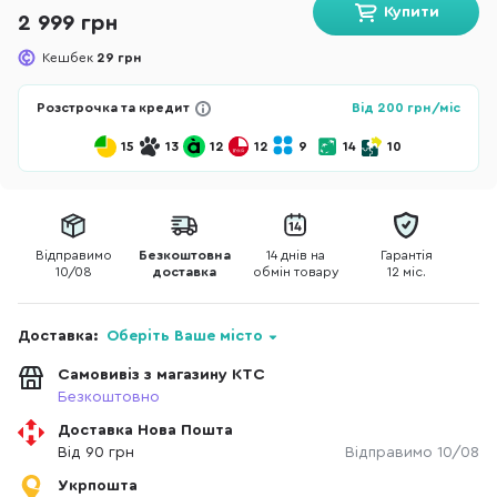
Купити
2 999 грн
Кешбек
29 грн
Розстрочка та кредит
Від
200
грн/міс
15
13
12
12
9
14
10
Відправимо
Безкоштовна
14 днів на
Гарантія
10/08
доставка
обмін товару
12 міс.
Доставка:
Оберіть Ваше місто
Самовивіз з магазину КТС
Безкоштовно
Доставка Нова Пошта
Від 90 грн
Відправимо 10/08
Укрпошта