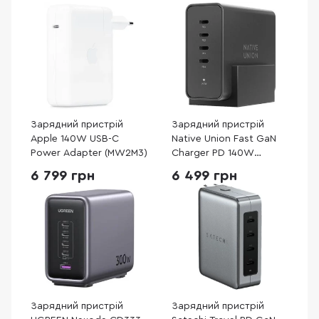
Зарядний пристрій
Зарядний пристрій
Apple 140W USB-C
Native Union Fast GaN
Power Adapter (MW2M3)
Charger PD 140W
Desktop Black (FAST-
6 799 грн
6 499 грн
PD140-BLK-EU)
Зарядний пристрій
Зарядний пристрій