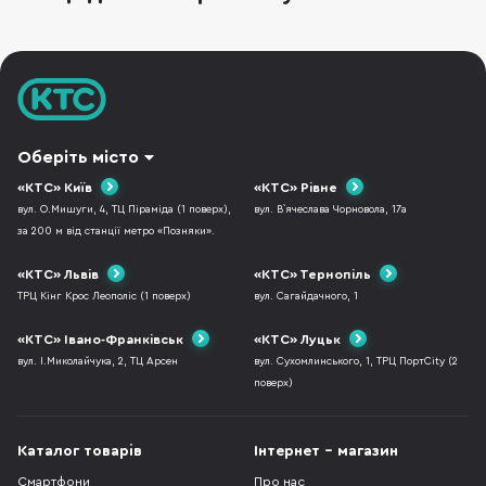
використання, музику, дзвінки, транспорт і
роботу в шумному
Оберіть місто
«КТС» Київ
«КТС» Рівне
вул. О.Мишуги, 4, ТЦ Піраміда (1 поверх),
вул. В`ячеслава Чорновола, 17а
за 200 м від станції метро «Позняки».
«КТС» Львів
«КТС» Тернопіль
ТРЦ Кінг Крос Леополіс (1 поверх)
вул. Сагайдачного, 1
«КТС» Івано-Франківськ
«КТС» Луцьк
вул. І.Миколайчука, 2, ТЦ Арсен
вул. Сухомлинського, 1, ТРЦ ПортCity (2
поверх)
Каталог товарів
Інтернет - магазин
Смартфони
Про нас