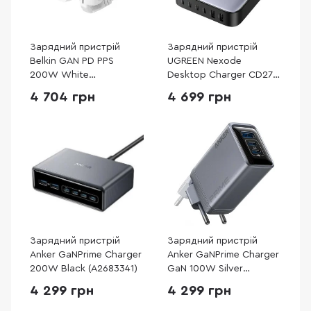
Зарядний пристрій
Зарядний пристрій
Belkin GAN PD PPS
UGREEN Nexode
200W White
Desktop Charger CD271
(WCH015VFWH)
GaN 200W 2m Gray
4 704 грн
4 699 грн
(40914)
Зарядний пристрій
Зарядний пристрій
Anker GaNPrime Charger
Anker GaNPrime Charger
200W Black (A2683341)
GaN 100W Silver
(A2688341)
4 299 грн
4 299 грн