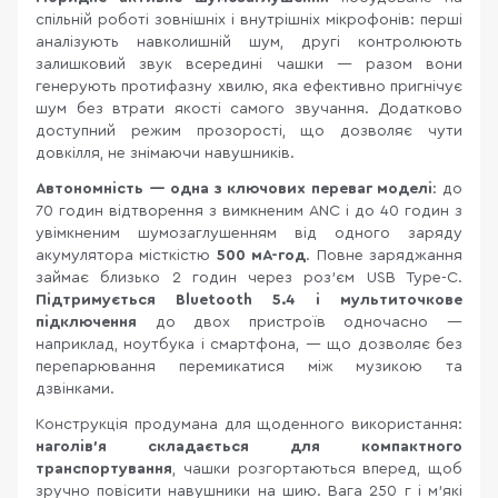
спільній роботі зовнішніх і внутрішніх мікрофонів: перші
аналізують навколишній шум, другі контролюють
залишковий звук всередині чашки — разом вони
генерують протифазну хвилю, яка ефективно пригнічує
шум без втрати якості самого звучання. Додатково
доступний режим прозорості, що дозволяє чути
довкілля, не знімаючи навушників.
Автономність — одна з ключових переваг моделі
: до
70 годин відтворення з вимкненим ANC і до 40 годин з
увімкненим шумозаглушенням від одного заряду
акумулятора місткістю
500 мА-год
. Повне заряджання
займає близько 2 годин через роз'єм USB Type-C.
Підтримується Bluetooth 5.4 і мультиточкове
підключення
до двох пристроїв одночасно —
наприклад, ноутбука і смартфона, — що дозволяє без
перепарювання перемикатися між музикою та
дзвінками.
Конструкція продумана для щоденного використання:
наголів'я складається для компактного
транспортування
, чашки розгортаються вперед, щоб
зручно повісити навушники на шию. Вага 250 г і м'які