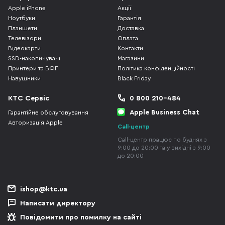
Apple iPhone
Акції
Ноутбуки
Гарантія
Планшети
Доставка
Телевізори
Оплата
Відеокарти
Контакти
SSD-накопичувачі
Магазини
Принтери та БФП
Політика конфіденційності
Навушники
Black Friday
КТС Сервіс
0 800 210-484
Apple Business Chat
Гарантійне обслуговування
Авторизація Apple
Call-центр
Call-центр працює по буднях з
9:00 до 20:00 та у вихідні з 9:00
до 20:00
ishop@ktc.ua
Написати директору
Повідомити про помилку на сайті