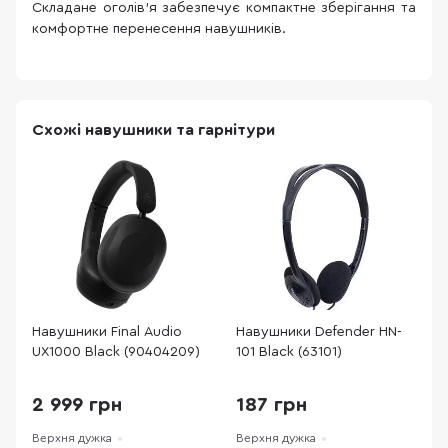
Складане оголів'я забезпечує компактне зберігання та
комфортне перенесення навушників.
Схожі навушники та гарнітури
Навушники Final Audio
Навушники Defender HN-
Н
UX1000 Black (90404209)
101 Black (63101)
F
(
2 999 грн
187 грн
Верхня дужка
Верхня дужка
В