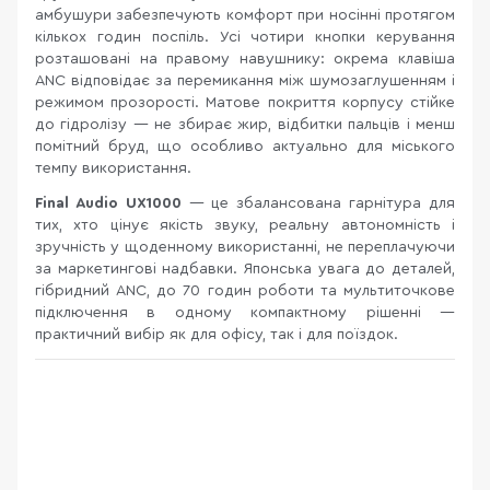
амбушури забезпечують комфорт при носінні протягом
кількох годин поспіль. Усі чотири кнопки керування
розташовані на правому навушнику: окрема клавіша
ANC відповідає за перемикання між шумозаглушенням і
режимом прозорості. Матове покриття корпусу стійке
до гідролізу — не збирає жир, відбитки пальців і менш
помітний бруд, що особливо актуально для міського
темпу використання.
Final Audio UX1000
— це збалансована гарнітура для
тих, хто цінує якість звуку, реальну автономність і
зручність у щоденному використанні, не переплачуючи
за маркетингові надбавки. Японська увага до деталей,
гібридний ANC, до 70 годин роботи та мультиточкове
підключення в одному компактному рішенні —
практичний вибір як для офісу, так і для поїздок.