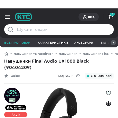
0
Вхід
ВСЕ ПРО ТОВАР
ХАРАКТЕРИСТИКИ
АКСЕСУАРИ
ВІДГУКИ
Навушники та гарнітури
Навушники
Навушники Final
Н
Навушники Final Audio UX1000 Black
(90404209)
Оціни
Код:
462141
Є в наявності
Акція