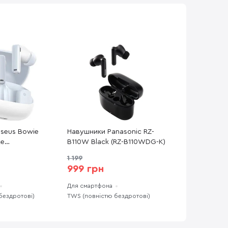
seus Bowie
Навушники Panasonic RZ-
te
B110W Black (RZ-B110WDG-K)
)
1 199
999 грн
Для смартфона
бездротові)
TWS (повністю бездротові)