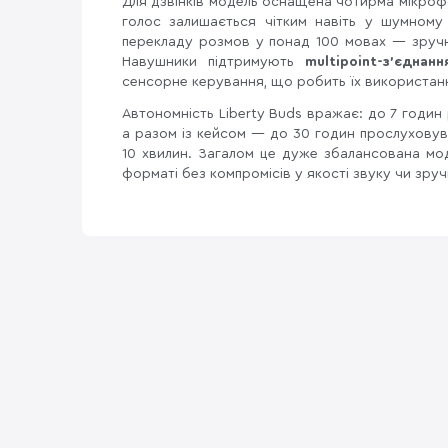
Для дзвінків модель оснащена чотирма мікроф
голос залишається чітким навіть у шумном
перекладу розмов у понад 100 мовах — зручн
Навушники підтримують
multipoint-з'єднанн
сенсорне керування, що робить їх використанн
Автономність Liberty Buds вражає: до 7 годин
а разом із кейсом — до 30 годин прослуховув
10 хвилин. Загалом це дуже збалансована мод
форматі без компромісів у якості звуку чи зруч