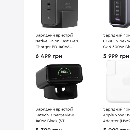
Зарядний пристрій
Зарядний при
Native Union Fast GaN
UGREEN Nexo
Charger PD 140W
GaN 300W Bl
Desktop Black (FAST-
(90903B)
6 499 грн
5 999 грн
PD140-BLK-EU)
Зарядний пристрій
Зарядний при
Satechi ChargeView
Apple 96W U
140W Black (ST-
Adapter (MW2
C4CV140C-EU)