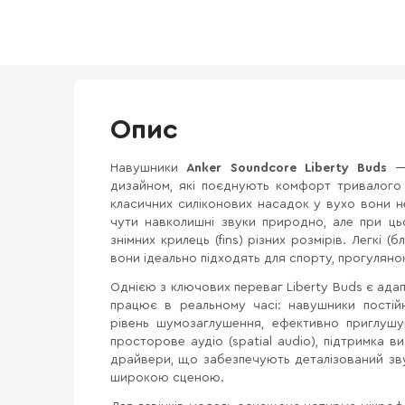
Опис
Навушники
Anker Soundcore Liberty Buds
— 
дизайном, які поєднують комфорт тривалого н
класичних силіконових насадок у вухо вони 
чути навколишні звуки природно, але при ц
знімних крилець (fins) різних розмірів. Легкі (
вони ідеально підходять для спорту, прогулян
Однією з ключових переваг Liberty Buds є ад
працює в реальному часі: навушники пості
рівень шумозаглушення, ефективно приглушу
просторове аудіо (spatial audio), підтримка 
драйвери, що забезпечують деталізований зв
широкою сценою.