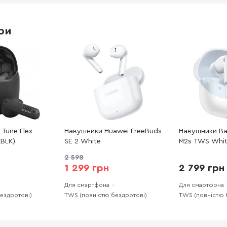
ри
 Tune Flex
Навушники Huawei FreeBuds
Навушники Ba
XBLK)
SE 2 White
M2s TWS Whi
(NGTW350102
2 598
1 299 грн
2 799 грн
Для смартфона
Для смартфона
ездротові)
TWS (повністю бездротові)
TWS (повністю 