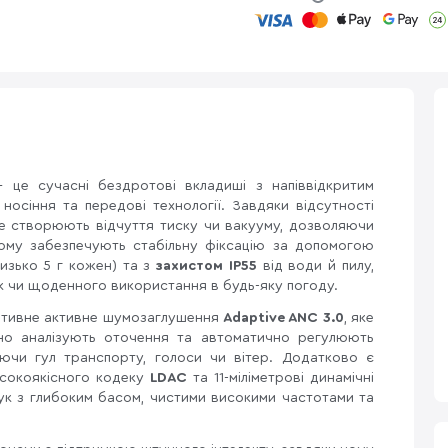
це сучасні бездротові вкладиші з напіввідкритим
осіння та передові технології. Завдяки відсутності
не створюють відчуття тиску чи вакууму, дозволяючи
ьому забезпечують стабільну фіксацію за допомогою
близько 5 г кожен) та з
захистом IP55
від води й пилу,
ок чи щоденного використання в будь-яку погоду.
аптивне активне шумозаглушення
Adaptive ANC 3.0
, яке
йно аналізують оточення та автоматично регулюють
ючи гул транспорту, голоси чи вітер. Додатково є
високоякісного кодеку
LDAC
та 11-міліметрові динамічні
ук з глибоким басом, чистими високими частотами та