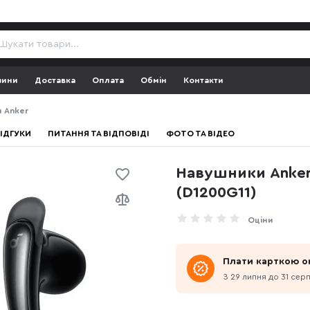
зини
Доставка
Оплата
Обмін
Контакти
 Anker
ІДГУКИ
ПИТАННЯ ТА ВІДПОВІДІ
ФОТО ТА ВІДЕО
Навушники Anker 
(D1200G11)
Оціни
Плати карткою о
З 29 липня до 31 сер