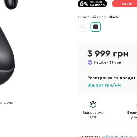
Акція
Основний колір:
Black
3 999 грн
Кешбек
39 грн
Розстрочка та кредит
Від
267
грн/міс
артфона
Відправимо
Безк
11/08
до