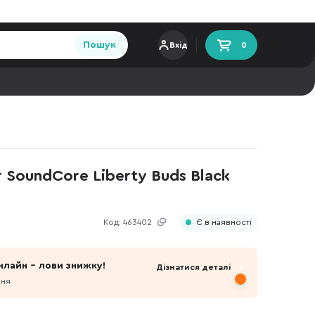
Пошук
Вхід
0
SoundCore Liberty Buds Black
Код:
463402
Є в наявності
нлайн - лови знижку!
Дізнатися деталі
пня