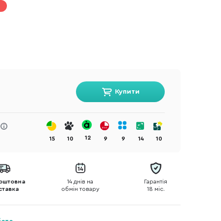
Купити
12
15
10
9
9
14
10
оштовна
14 днів на
Гарантія
ставка
обмін товару
18 міс.