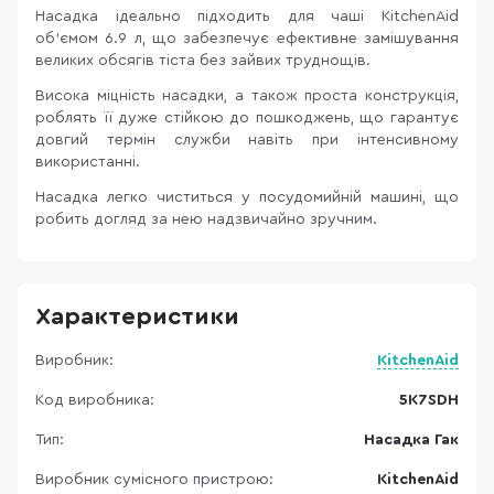
Насадка ідеально підходить для чаші KitchenAid
об'ємом 6.9 л, що забезпечує ефективне замішування
великих обсягів тіста без зайвих труднощів.
Висока міцність насадки, а також проста конструкція,
роблять її дуже стійкою до пошкоджень, що гарантує
довгий термін служби навіть при інтенсивному
використанні.
Насадка легко чиститься у посудомийній машині, що
робить догляд за нею надзвичайно зручним.
Характеристики
Виробник:
KitchenAid
Код виробника:
5K7SDH
Тип:
Насадка Гак
Виробник сумісного пристрою:
KitchenAid