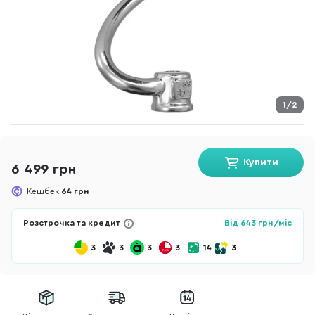
1/2
Купити
6 499 грн
Кешбек
64 грн
Розстрочка та кредит
Від
643
грн/міс
3
3
3
3
14
3