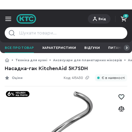
0
Вхід
ВСЕ ПРО ТОВАР
ХАРАКТЕРИСТИКИ
ВІДГУКИ
ПИТАННЯ ТА 
Техніка для кухні
Аксесуари для планетарних міксерів
Ак
Насадка-гак KitchenAid 5K7SDH
Оціни
Код:
415430
Є в наявності