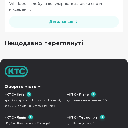
Whirlpool і здобула популярність завдяки своїм
міксерам,...
Детальніше
Нещодавно переглянуті
Оберіть місто
«КТС» Київ
«КТС» Рівне
вул. О.Мишуги, 4, ТЦ Піраміда (1 поверх),
вул. В`ячеслава Чорновола, 17а
за 200 м від станції метро «Позняки».
«КТС» Львів
«КТС» Тернопіль
ТРЦ Кінг Крос Леополіс (1 поверх)
вул. Сагайдачного, 1