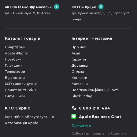
«КТС» Івано-Франківськ
«КТС» Луцьк
вул. І.Миколайчука, 2, ТЦ Арсен
вул. Сухомлинського, 1, ТРЦ ПортCity (2
поверх)
Каталог товарів
Інтернет - магазин
Смартфони
Про нас
Apple iPhone
Акції
Ноутбуки
Гарантія
Планшети
Доставка
Телевізори
Оплата
Відеокарти
Контакти
SSD-накопичувачі
Магазини
Принтери та БФП
Політика конфіденційності
Навушники
Black Friday
КТС Сервіс
0 800 210-484
Apple Business Chat
Гарантійне обслуговування
Авторизація Apple
Call-центр
Call-центр працює по буднях з