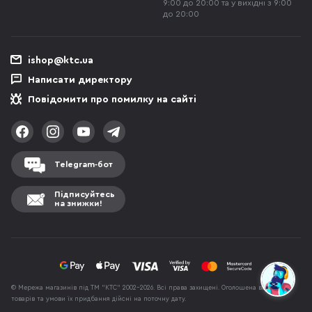
9:00 до 20:00 та у вихідні з 9:00
до 20:00
ishop@ktc.ua
Написати директору
Повідомити про помилку на сайті
Telegram-бот
Підписуйтесь
на знижки!
© Мережа магазинів під ТМ "КТС" 2002-2026. Всі права захищені. Оголошена вартість
товарів та умови їх придбання дійсні на поточну дату.