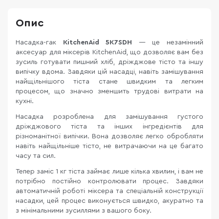
Опис
Насадка-гак
KitchenAid 5K7SDH
— це незамінний
аксесуар для міксерів KitchenAid, що дозволяє вам без
зусиль готувати пишний хліб, дріжджове тісто та іншу
випічку вдома. Завдяки цій насадці, навіть замішування
найщільнішого тіста стане швидким та легким
процесом, що значно зменшить трудові витрати на
кухні.
Насадка розроблена для замішування густого
дріжджового тіста та інших інгредієнтів для
різноманітної випічки. Вона дозволяє легко обробляти
навіть найщільніше тісто, не витрачаючи на це багато
часу та сил.
Тепер заміс 1 кг тіста займає лише кілька хвилин, і вам не
потрібно постійно контролювати процес. Завдяки
автоматичній роботі міксера та спеціальній конструкції
насадки, цей процес виконується швидко, акуратно та
з мінімальними зусиллями з вашого боку.