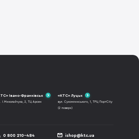
ТС» Івано-Франківськ
«КТС» Луцьк
л. І.Миколайчука, 2, ТЦ Арсен
вул. Сухомлинського, 1, ТРЦ ПортCity
(2 поверх)
0 800 210-484
ishop@ktc.ua