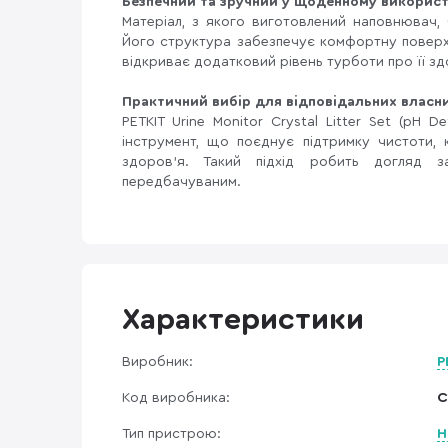
Безпечний та зручний у щоденному використ
Матеріал, з якого виготовлений наповнювач, 
Його структура забезпечує комфортну поверх
відкриває додатковий рівень турботи про її зд
Практичний вибір для відповідальних власни
PETKIT Urine Monitor Crystal Litter Set (pH
інструмент, що поєднує підтримку чистоти,
здоров’я. Такий підхід робить догляд з
передбачуваним.
Характеристики
Виробник:
P
Код виробника:
C
Тип пристрою:
Н