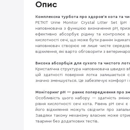
Опис
Комплексна турбота про здоров’я кота та чи
PETKIT Urine Monitor Crystal Litter Set (pH
наповнювача з функцією визначення pH, призн
ефективно абсорбує рідину та контролює за
кислотності сечі, що може бути раннім індикат
наповнювач створює не лише чисте середови
відхилення, які варто обговорити з ветеринаро
Висока абсорбція для сухого та чистого лот
Кристалічна структура наповнювача швидко вб
цій здатності поверхня лотка залишається с
значно зменшується. Це забезпечує комфорт і гі
Моніторинг pH — раннє попередження про зм
Особливість цього набору — здатність змінюв
рівня кислотності сечі кота. Рівень pH сечі 
його відхилення можуть свідчити про запальн
Завдяки такому механізму власник може отрима
тварини без додаткових тестів.