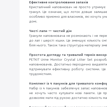
Ефективне контролювання запахів
Кристалічний наповнювач не просто утримує в
гранул. Це означає, що лоток довше залиша
особливо приємно для власників, які хочуть ун
домі.
Чисті лапи — чистий дім
Гранули наповнювача не розмокають і не пер
до лап і шерсті кішки. Це зменшує кількість с
біля нього. Також така структура матеріалу зм
Простота догляду та тривалий термін викор
PETKIT Urine Monitor Crystal Litter Set розр
наповнювачів. Достатньо періодично видаляти
підтримувати ефективну роботу системи. Це
трудомістким.
Комплект із 4 пакунків для тривалого комфо
Набір із 4 пакунків забезпечує запас наповнюв
не хочуть часто купувати нові пакети. Це п
дозволяє мати під рукою достатню кількість ма