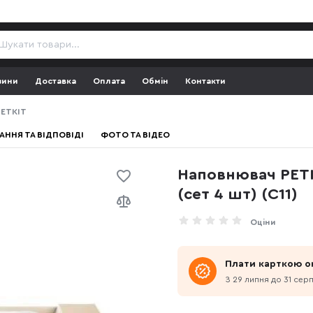
зини
Доставка
Оплата
Обмін
Контакти
PETKIT
АННЯ ТА ВІДПОВІДІ
ФОТО ТА ВІДЕО
Наповнювач PET
(сет 4 шт) (C11)
Оціни
Плати карткою о
З 29 липня до 31 сер