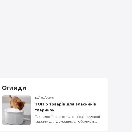
Огляди
13/06/2025
ТОП-5 товарів для власників
тваринок
Технології не стоять на місці, і сучасні
гаджети для домашніх улюбленців
стають дедалі популярнішими серед
турботливих господарів. Якщо ви