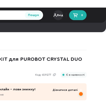
Пошук
Вхід
0
KIT для PUROBOT CRYSTAL DUO
Код:
459277
Є в наявності
нлайн - лови знижку!
Дізнатися деталі
пня