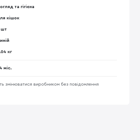
огляд та гігієна
ля кішок
 шт
иній
.04 кг
4 міс.
уть змінюватися виробником без повідомлення