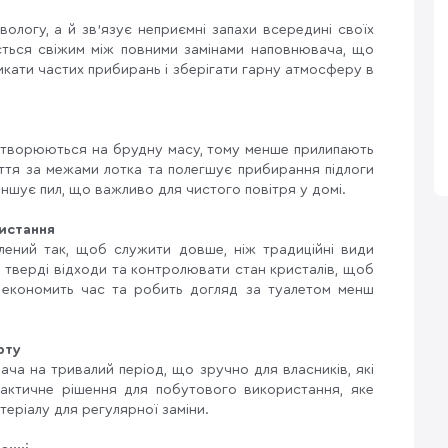
ологу, а й зв’язує неприємні запахи всередині своїх
ється свіжим між повними замінами наповнювача, що
икати частих прибирань і зберігати гарну атмосферу в
етворюються на брудну масу, тому менше прилипають
міття за межами лотка та полегшує прибирання підлоги
еншує пил, що важливо для чистого повітря у домі.
истання
облений так, щоб служити довше, ніж традиційні види
 тверді відходи та контролювати стан кристалів, щоб
 економить час та робить догляд за туалетом менш
рту
ача на тривалий період, що зручно для власників, які
рактичне рішення для побутового використання, яке
теріалу для регулярної заміни.