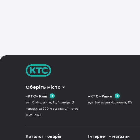
Оберіть місто
«КТС» Київ
«КТС» Рівне
вул. О.Мишуги, 4, ТЦ Піраміда (1
вул. В`ячеслава Чорновола, 17а
поверх), за 200 м від станції метро
«Позняки».
Каталог товарів
Інтернет - магазин