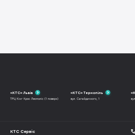
«КТС» Львів
«КТС» Тернопіль
«К
ТРЦ Кінг Крос Леополіс (1 поверх)
вул. Сагайдачного, 1
ву
КТС Сервіс