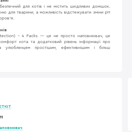
анні
безпечний для котів і не містить шкідливих домішок.
ню для тварини, а можливість відстежувати зміни pH
оров’я.
ків
 Detection) – 4 Packs — це не просто наповнювач, це
 комфорт кота та додатковий рівень інформації про
а улюбленцем простішим, ефективнішим і більш
ETKIT
11
аповнювач