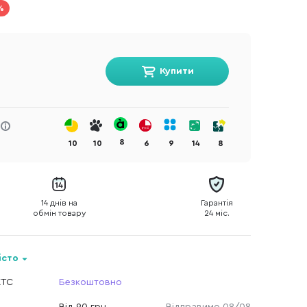
%
Купити
8
10
10
6
9
14
8
14 днів на
Гарантія
обмін товару
24 міс.
істо
КТС
Безкоштовно