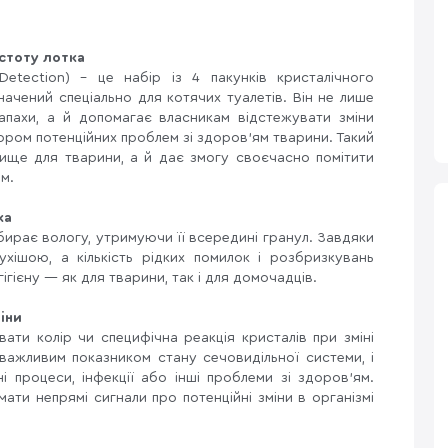
стоту лотка
 Detection) – це набір із 4 пакунків кристалічного
ачений спеціально для котячих туалетів. Він не лише
пахи, а й допомагає власникам відстежувати зміни
ором потенційних проблем зі здоров’ям тварини. Такий
ще для тварини, а й дає змогу своєчасно помітити
м.
ка
ирає вологу, утримуючи її всередині гранул. Завдяки
ухішою, а кількість рідких помилок і розбризкувань
гієну — як для тварини, так і для домочадців.
іни
ати колір чи специфічна реакція кристалів при зміні
є важливим показником стану сечовидільної системи, і
і процеси, інфекції або інші проблеми зі здоров’ям.
ти непрямі сигнали про потенційні зміни в організмі