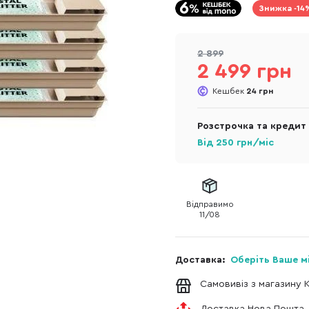
Знижка -14
2 899
2 499 грн
Кешбек
24 грн
Розстрочка та кредит
Від
250
грн/міс
Відправимо
11/08
Доставка:
Оберіть Ваше м
Самовивіз з магазину 