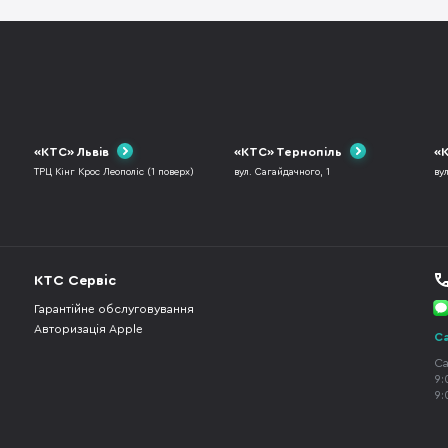
«КТС» Львів
«КТС» Тернопіль
«К
ТРЦ Кінг Крос Леополіс (1 поверх)
вул. Сагайдачного, 1
ву
КТС Сервіс
Гарантійне обслуговування
Авторизація Apple
Ca
Ca
9:
9: