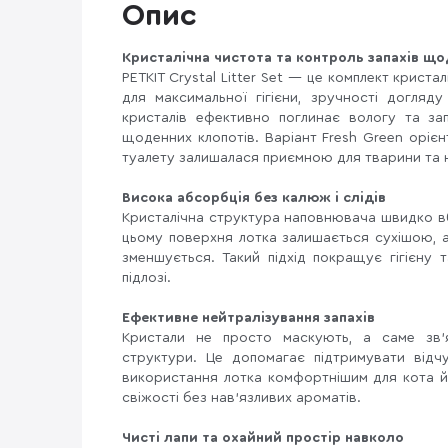
Опис
Кристалічна чистота та контроль запахів що
PETKIT Crystal Litter Set — це комплект крист
для максимальної гігієни, зручності догляд
кристалів ефективно поглинає вологу та за
щоденних клопотів. Варіант Fresh Green оріє
туалету залишалася приємною для тварини та 
Висока абсорбція без калюж і слідів
Кристалічна структура наповнювача швидко вб
цьому поверхня лотка залишається сухішою, 
зменшується. Такий підхід покращує гігієну
підлозі.
Ефективне нейтралізування запахів
Кристали не просто маскують, а саме зв’я
структури. Це допомагає підтримувати відч
використання лотка комфортнішим для кота й 
свіжості без нав’язливих ароматів.
Чисті лапи та охайний простір навколо