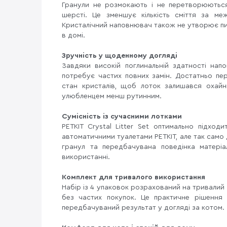
Гранули не розмокають і не перетворюютьс
шерсті. Це зменшує кількість сміття за м
Кристалічний наповнювач також не утворює пил
в домі.
Зручність у щоденному догляді
Завдяки високій поглинальній здатності нап
потребує частих повних замін. Достатньо пе
стан кристалів, щоб лоток залишався охайн
улюбленцем менш рутинним.
Сумісність із сучасними лотками
PETKIT Crystal Litter Set оптимально підхо
автоматичними туалетами PETKIT, але так само 
гранул та передбачувана поведінка матері
використанні.
Комплект для тривалого використання
Набір із 4 упаковок розрахований на тривалий 
без частих покупок. Це практичне рішення д
передбачуваний результат у догляді за котом.