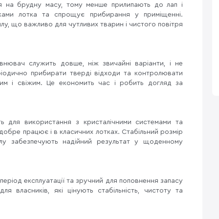
я на брудну масу, тому менше прилипають до лап і
ежами лотка та спрощує прибирання у приміщенні.
у, що важливо для чутливих тварин і чистого повітря
овнювач служить довше, ніж звичайні варіанти, і не
ріодично прибирати тверді відходи та контролювати
им і свіжим. Це економить час і робить догляд за
дить для використання з кристалічними системами та
добре працює і в класичних лотках. Стабільний розмір
алу забезпечують надійний результат у щоденному
період експлуатації та зручний для поповнення запасу
ля власників, які цінують стабільність, чистоту та