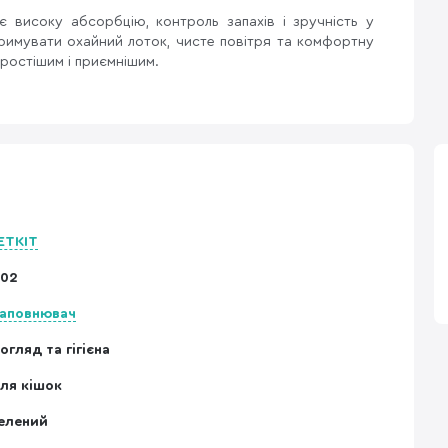
нує високу абсорбцію, контроль запахів і зручність у
римувати охайний лоток, чисте повітря та комфортну
ростішим і приємнішим.
ETKIT
02
аповнювач
огляд та гігієна
ля кішок
елений