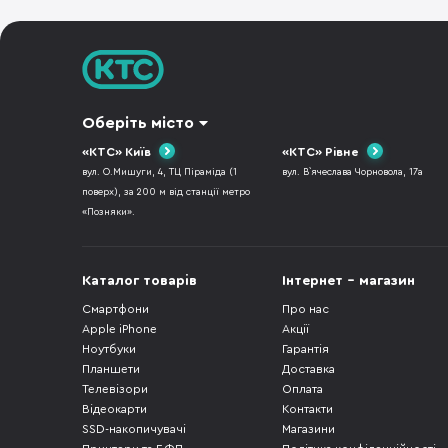
Оберіть місто
«КТС» Київ
«КТС» Рівне
вул. О.Мишуги, 4, ТЦ Піраміда (1
вул. В`ячеслава Чорновола, 17а
поверх), за 200 м від станції метро
«Позняки».
Каталог товарів
Інтернет - магазин
Смартфони
Про нас
Apple iPhone
Акції
Ноутбуки
Гарантія
Планшети
Доставка
Телевізори
Оплата
Відеокарти
Контакти
SSD-накопичувачі
Магазини