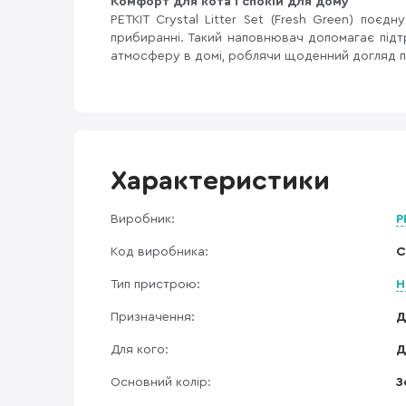
Комфорт для кота і спокій для дому
PETKIT Crystal Litter Set (Fresh Green) поєд
прибиранні. Такий наповнювач допомагає підт
атмосферу в домі, роблячи щоденний догляд п
Характеристики
Виробник:
P
Код виробника:
C
Тип пристрою:
Н
Призначення:
Д
Для кого:
Д
Основний колір:
З