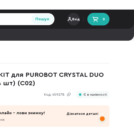
Пошук
Вхід
0
KIT для PUROBOT CRYSTAL DUO
4 шт) (C02)
Код:
459278
Є в наявності
нлайн - лови знижку!
Дізнатися деталі
пня