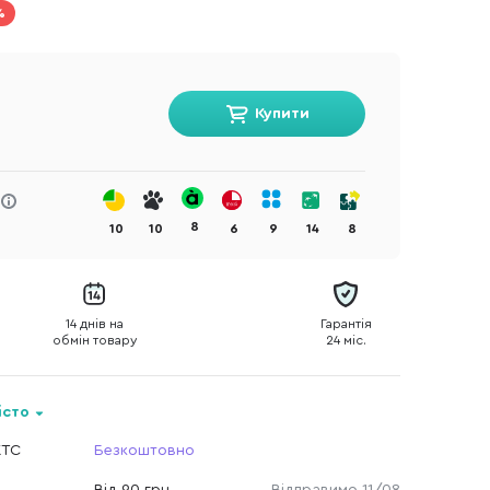
%
Купити
8
10
10
6
9
14
8
14 днів на
Гарантія
обмін товару
24 міс.
істо
КТС
Безкоштовно