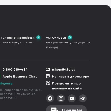
ТС» Івано-Франківськ
«КТС» Луцьк
л. І.Миколайчука, 2, ТЦ Арсен
вул. Сухомлинського, 1, ТРЦ ПортCity
(2 поверх)
0 800 210-484
ishop@ktc.ua
Apple Business Chat
Написати директору
Повідомити про
ll-центр
помилку на сайті
ll-центр працює по буднях з
00 до 20:00 та у вихідні з
00 до 20:00
Telegram-бот