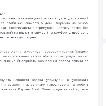
дня
алічного наповнювача для котячого туалету, створений
у та стабільної свіжості в домі. Формула на основі
пахи, допомагаючи підтримувати чистоту лотка без
нтований на відчуття свіжості та комфорту, щоб зона
непомітною для людей.
ирає рідину та утримує її всередині гранул. Завдяки
а ризик утворення калюж або вологих грудок значно
 та знижує ймовірність рознесення вологи лапами по
зують неприємні запахи, утримуючи їх усередині
уття свіжості між замінами наповнювача та робить
власника. Варіант Fresh Green додає легкий відтінок