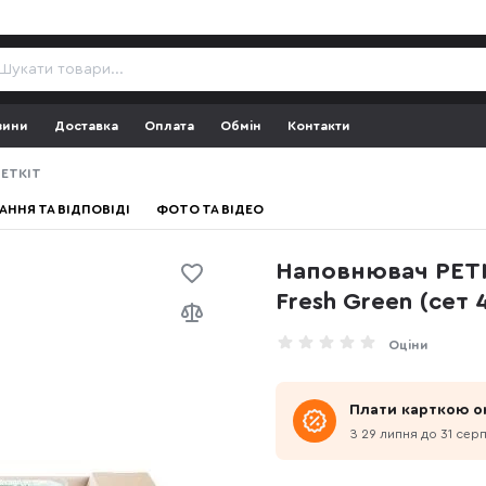
зини
Доставка
Оплата
Обмін
Контакти
PETKIT
АННЯ ТА ВІДПОВІДІ
ФОТО ТА ВІДЕО
Наповнювач PET
Fresh Green (сет 
Оціни
Плати карткою о
З 29 липня до 31 сер