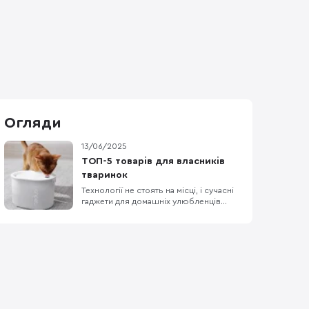
Огляди
13/06/2025
ТОП-5 товарів для власників
тваринок
Технології не стоять на місці, і сучасні
гаджети для домашніх улюбленців
стають дедалі популярнішими серед
турботливих господарів. Якщо ви
хочете забезпечити своїй тваринці
комфорт, здоров’я і навіть розваги,
ось п’ять пристроїв, які варто мати
вдома. 1. Uahpet Glow Wireless Pet
Fountain — інтелект