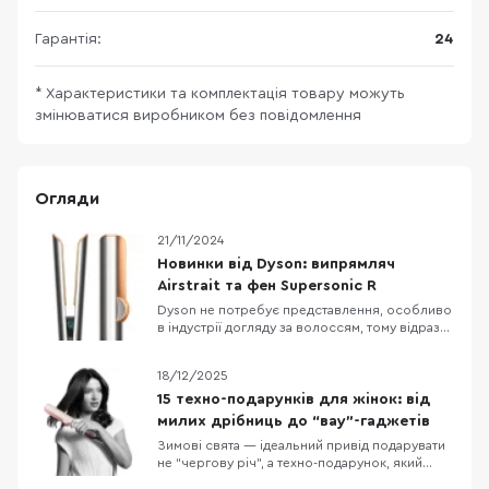
Гарантія:
24
* Характеристики та комплектація товару можуть
змінюватися виробником без повідомлення
Огляди
21/11/2024
Новинки від Dyson: випрямляч
Airstrait та фен Supersonic R
Dyson не потребує представлення, особливо
в індустрії догляду за волоссям, тому відразу
до справи. В цьому матеріалі ми будемо
оглядати новинку для випрямлення волосся
18/12/2025
під назвою Airstrait та фен HD18 Supersonic r
Pro Vinca. Випрямляч Dyson Airstrait Почнемо
15 техно-подарунків для жінок: від
з випрямляча. Виробник зазначає, що Air
милих дрібниць до “вау”-гаджетів
Зимові свята — ідеальний привід подарувати
не “чергову річ”, а техно-подарунок, який
реально працює щодня: додає комфорту,