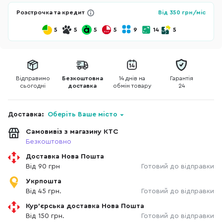
Розстрочка та кредит
Від
350
грн/міс
5
5
5
5
9
14
5
Відправимо
Безкоштовна
14 днів на
Гарантія
сьогодні
доставка
обмін товару
24
Доставка:
Оберіть Ваше місто
Самовивіз з магазину КТС
Безкоштовно
Доставка Нова Пошта
Від 90 грн
Готовий до відправки
Укрпошта
Від 45 грн.
Готовий до відправки
Кур'єрська доставка Нова Пошта
Від 150 грн.
Готовий до відправки