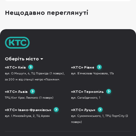
економить час або просто піднімає настрій. У
цій добірці — 15 ідей для жінок у порядку
Нещодавно переглянуті
зростання бюджету: від приємних дрібниць
“на кожен день” до великих “вау-подарунків”,
які
Оберіть місто
«КТС» Київ
«КТС» Рівне
вул. О.Мишуги, 4, ТЦ Піраміда (1 поверх),
вул. В`ячеслава Чорновола, 17а
за 200 м від станції метро «Позняки».
«КТС» Львів
«КТС» Тернопіль
ТРЦ Кінг Крос Леополіс (1 поверх)
вул. Сагайдачного, 1
«КТС» Івано-Франківськ
«КТС» Луцьк
вул. І.Миколайчука, 2, ТЦ Арсен
вул. Сухомлинського, 1, ТРЦ ПортCity (2
поверх)