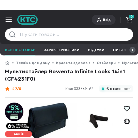
0
Вхід
ВСЕ ПРО ТОВАР
ХАРАКТЕРИСТИКИ
ВІДГУКИ
ПИТАННЯ ТА 
Техніка для дому
Краса та здоров'я
Стайлери
Мульти
Мультистайлер Rowenta Infinite Looks 14in1
(CF4231F0)
4,7/5
Код:
333669
Є в наявності
Акція