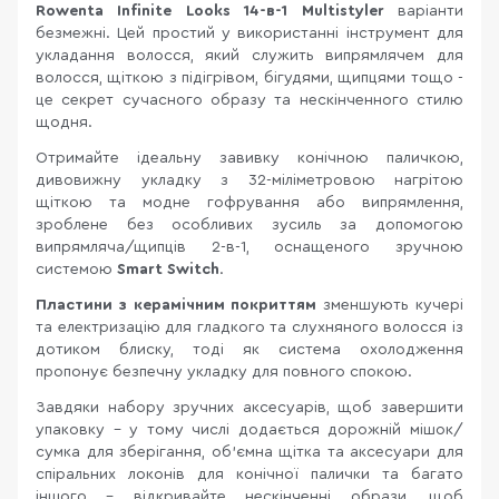
Rowenta Infinite Looks 14-в-1 Multistyler
варіанти
безмежні. Цей простий у використанні інструмент для
укладання волосся, який служить випрямлячем для
волосся, щіткою з підігрівом, бігудями, щипцями тощо -
це секрет сучасного образу та нескінченного стилю
щодня.
Отримайте ідеальну завивку конічною паличкою,
дивовижну укладку з 32-міліметровою нагрітою
щіткою та модне гофрування або випрямлення,
зроблене без особливих зусиль за допомогою
випрямляча/щипців 2-в-1, оснащеного зручною
системою
Smart Switch
.
Пластини з керамічним покриттям
зменшують кучері
та електризацію для гладкого та слухняного волосся із
дотиком блиску, тоді як система охолодження
пропонує безпечну укладку для повного спокою.
Завдяки набору зручних аксесуарів, щоб завершити
упаковку - у тому числі додається дорожній мішок/
сумка для зберігання, об’ємна щітка та аксесуари для
спіральних локонів для конічної палички та багато
іншого - відкривайте нескінченні образи, щоб