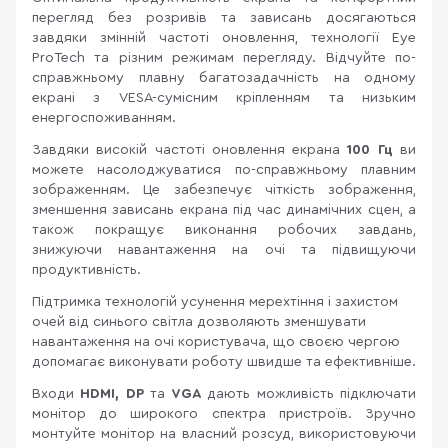
перегляд без розривів та зависань досягаються
завдяки змінній частоті оновлення, технології Eye
ProTech та різним режимам перегляду. Відчуйте по-
справжньому плавну багатозадачність на одному
екрані з VESA-сумісним кріпленням та низьким
енергоспоживанням.
Завдяки високій частоті оновлення екрана
100 Гц
ви
можете насолоджуватися по-справжньому плавним
зображенням. Це забезпечує чіткість зображення,
зменшення зависань екрана під час динамічних сцен, а
також покращує виконання робочих завдань,
знижуючи навантаження на очі та підвищуючи
продуктивність.
Підтримка технологій усунення мерехтіння і захистом
очей від синього світла дозволяють зменшувати
навантаження на очі користувача, що своєю чергою
допомагає виконувати роботу швидше та ефективніше.
Входи
HDMI,
DP
та
VGA
дають можливість підключати
монітор до широкого спектра пристроїв. Зручно
монтуйте монітор на власний розсуд, використовуючи