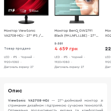
Монітор ViewSonic
Монітор BenQ GW2791
Мон
VA2708-HDJ - 27" IPS /
Black (9H.LNFLJ.LBE) - 27"
XG2
1920×1080 / 100 Гц / Pivot
IPS / 1920×1080 / 100 Гц
192
5 381
/ HAS
Fre
4 659 грн
22
Товар продано
G-S
Ada
LED
IPS
Чорний
LED
IPS
Чорний
LED
HA
1920×1080
1920×1080
192
Діагональ екрану: 27
Діагональ екрану: 27
Діаг
Опис
ViewSonic VA2708-HDJ
— 27"-дюймовий монітор зі
стриманим дизайном і підтримкою сучасних технологій.
Оптимальна продуктивність екрана та комфортний