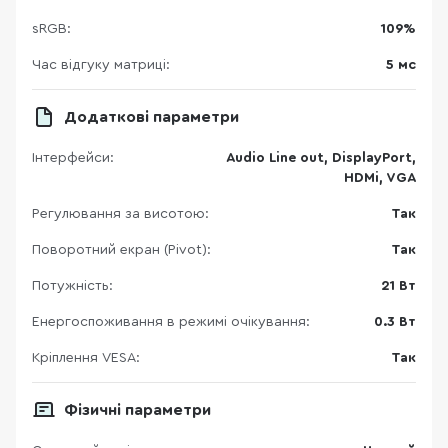
sRGB:
109%
Час відгуку матриці:
5 мс
Додаткові параметри
Інтерфейси:
Audio Line out, DisplayPort,
HDMi, VGA
Регулювання за виcотою:
Так
Поворотний екран (Pivot):
Так
Потужність:
21 Вт
Енергоспоживання в режимі очікування:
0.3 Вт
Кріплення VESA:
Так
Фізичні параметри