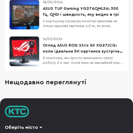
18/05/2026
справді відчутно, чи лише цифри в паспорті?
Тут QHD (2560×1440) у форматі 16:9, але
ASUS TUF Gaming VG27AQML5A: 300
головна інтрига — зв’язка QD-OLED і 500 Гц.
Гц, QHD і швидкість, яку видно в грі
Чи здатна
У хорошому ігровому моніторі важлива не
тільки красива картинка, а й те, як вона
поводиться в русі. ASUS TUF Gaming
VG27AQML5A якраз про це: швидке
16/03/2026
оновлення, чіткість динамічних сцен, QHD-
деталізація та технології синхронізації
Огляд ASUS ROG Strix 5K XG27JCG:
працюють разом, щоб гра сприймалася
коли ідеальна 5K-картинка зустрічає
плавніше й контрольованіше. Це моде
330 Гц
Є монітори, які просто виконують свою
роботу. А є такі, після яких на звичайний екран
уже дивишся без особливого ентузіазму.
ASUS ROG Strix 5K XG27JCG якраз із другої
категорії: він чіпляє не гучними заявами
Нещодавно переглянуті
виробника, а тим, як виглядає картинка і як
плавно все відчувається в русі. Це варіант для
Оберіть місто