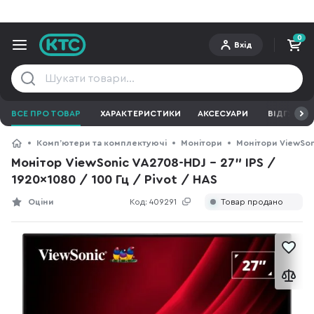
0
Вхід
ВСЕ ПРО ТОВАР
ХАРАКТЕРИСТИКИ
АКСЕСУАРИ
ВІДГУКИ
Компʼютери та комплектуючі
Монітори
Монітори ViewSon
Монітор ViewSonic VA2708-HDJ - 27" IPS /
1920×1080 / 100 Гц / Pivot / HAS
Оціни
Код:
409291
Товар продано