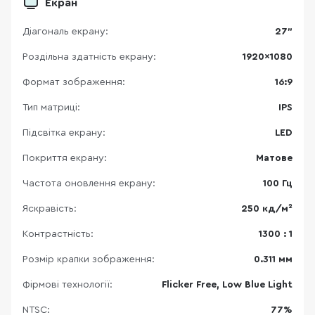
Екран
Діагональ екрану:
27"
Роздільна здатність екрану:
1920×1080
Формат зображення:
16:9
Тип матриці:
IPS
Підсвітка екрану:
LED
Покриття екрану:
Матове
Частота оновлення екрану:
100 Гц
Яскравість:
250 кд/м²
Контрастність:
1300 : 1
Розмір крапки зображення:
0.311 мм
Фірмові технології:
Flicker Free, Low Blue Light
NTSC:
77%