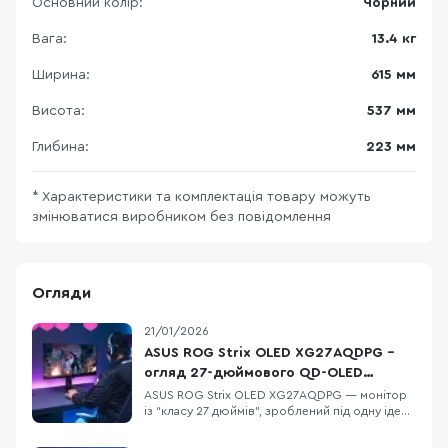
Основний колір:
Чорний
Вага:
13.4 кг
Ширина:
615 мм
Висота:
537 мм
Глибина:
223 мм
* Характеристики та комплектація товару можуть
змінюватися виробником без повідомлення
Огляди
21/01/2026
ASUS ROG Strix OLED XG27AQDPG –
огляд 27-дюймового QD-OLED
монітора з 500 Гц
ASUS ROG Strix OLED XG27AQDPG — монітор
із “класу 27 дюймів”, зроблений під одну ідею:
показувати гру максимально швидко й
максимально красиво. Але “швидко” — це