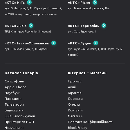
«КТС» Київ
«КТС» Рівне
вул. О.Мишуги, 4, ТЦ Піраміда (1 поверх),
вул. В`ячеслава Чорновола, 17а
за 200 м від станції метро «Позняки».
«КТС» Львів
«КТС» Тернопіль
ТРЦ Кінг Крос Леополіс (1 поверх)
вул. Сагайдачного, 1
«КТС» Івано-Франківськ
«КТС» Луцьк
вул. І.Миколайчука, 2, ТЦ Арсен
вул. Сухомлинського, 1, ТРЦ ПортCity (2
поверх)
Каталог товарів
Інтернет - магазин
Смартфони
Про нас
Apple iPhone
Акції
Ноутбуки
Гарантія
Планшети
Доставка
Телевізори
Оплата
Відеокарти
Контакти
SSD-накопичувачі
Магазини
Принтери та БФП
Політика конфіденційності
Навушники
Black Friday