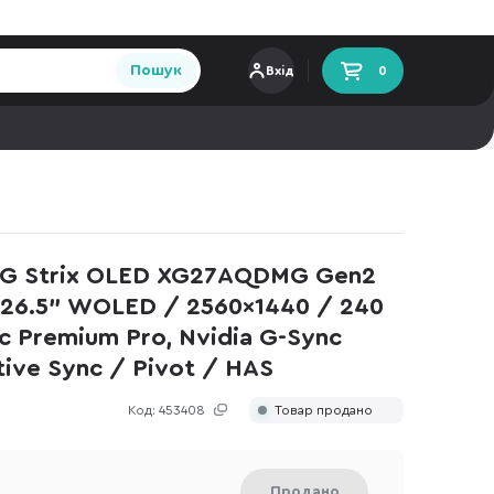
Пошук
Вхід
0
G Strix OLED XG27AQDMG Gen2
26.5" WOLED / 2560×1440 / 240
c Premium Pro, Nvidia G-Sync
ive Sync / Pivot / HAS
Код:
453408
Товар продано
Продано