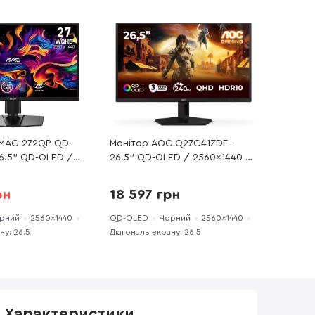
 MAG 272QP QD-
Монітор AOC Q27G41ZDF -
26.5" QD-OLED /
26.5" QD-OLED / 2560×1440 /
 240 Гц / AMD
240 Гц / Nvidia G-Sync
mium, Nvidia G-
Compatible, Adaptive Sync
рн
18 597 грн
ble / Pivot / HAS
рний
2560×1440
QD-OLED
Чорний
2560×1440
ну: 26.5
Діагональ екрану: 26.5
Характеристики