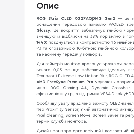
Опис
ROG Strix OLED XG27AQDMG Gen2
— це п
оснащений передовою панеллю WOLED трет
Glossy
. Це покриття забезпечує глибокі чорн
зменшуючи відблиски на 38% порівняно з поп
1440)
поєднується з контрастністю 1,5 мільйон
P3 та справжньою 10-бітною глибиною кольор
та насичену передачу кольорів.
Для геймерів монітор пропонує вражаючі хар
всього 0,03 мс, що забезпечує ідеальну пла
Технології Extreme Low Motion Blur, ROG OLED An
AMD FreeSync Premium Pro
усувають розриви з
як-от ROG Gaming A.I., Dynamic Crosshair
ефективність у грі, а підтримка VESA DisplayHD
Особливу увагу приділено захисту OLED-панелі
Neo Proximity Sensor, який автоматично активу
Pixel Cleaning, Screen Move, Screen Saver та 
термін служби монітора.
Дизайн монітора ергономічний і компактний: п