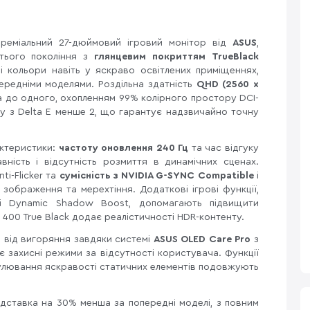
реміальний 27-дюймовий ігровий монітор від
ASUS
,
ього покоління з
глянцевим покриттям TrueBlack
і кольори навіть у яскраво освітлених приміщеннях,
ередніми моделями. Роздільна здатність
QHD (2560 x
а до одного, охопленням 99% колірного простору DCI-
у з Delta E менше 2, що гарантує надзвичайно точну
актеристики:
частоту оновлення 240 Гц
та час відгуку
вність і відсутність розмиття в динамічних сценах.
ti-Flicker та
сумісність з NVIDIA G-SYNC Compatible
і
ображення та мерехтіння. Додаткові ігрові функції,
 і Dynamic Shadow Boost, допомагають підвищити
R 400 True Black додає реалістичності HDR-контенту.
 від вигоряння завдяки системі
ASUS OLED Care Pro
з
є захисні режими за відсутності користувача. Функції
регулювання яскравості статичних елементів подовжують
ідставка на 30% менша за попередні моделі, з повним