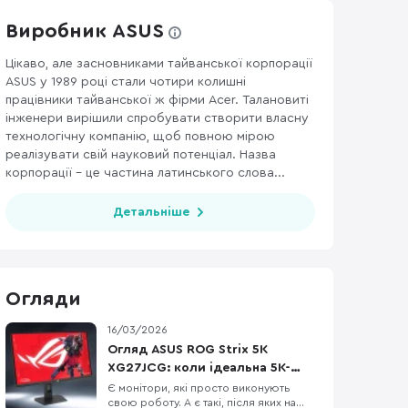
Виробник ASUS
Цікаво, але засновниками тайванської корпорації
ASUS у 1989 році стали чотири колишні
працівники тайванської ж фірми Acer. Талановиті
інженери вирішили спробувати створити власну
технологічну компанію, щоб повною мірою
реалізувати свій науковий потенціал. Назва
корпорації – це частина латинського слова...
Детальніше
Огляди
16/03/2026
Огляд ASUS ROG Strix 5K
XG27JCG: коли ідеальна 5K-
картинка зустрічає 330 Гц
Є монітори, які просто виконують
свою роботу. А є такі, після яких на