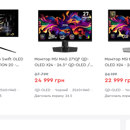
 Swift OLED
Монітор MSI MAG 271QP QD-
Монітор MSI
ION 20 -
OLED X24 - 26.5" QD-OLED /
OLED X24 - 
60×1440 /
2560×1440 / 240 Гц / Pivot /
2560×1440 /
27 799
26 199
eSync
HAS
FreeSync Pre
24 999 грн
22 999 г
ia G-Sync
Sync Compati
ive Sync /
2560×1440
QD-OLED
Чорний
2560×1440
QD-OLED
Чо
.5
Діагональ екрану: 26.5
Діагональ екра