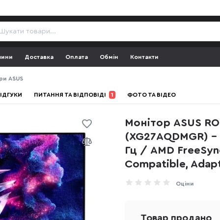
зини
Доставка
Оплата
Обмін
Контакти
ри ASUS
ІДГУКИ
ПИТАННЯ ТА ВІДПОВІДІ
1
ФОТО ТА ВІДЕО
Монітор ASUS RO
(XG27AQDMGR) - 
Гц / AMD FreeSyn
Compatible, Adapt
Оціни
Товар продано