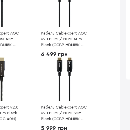
xpert AOC
Кабель Cablexpert AOC
DMI 45m
v2.1 HDMI / HDMI 40m
HDMI8K-
Black (CCBP-HDMI8K-
AOC-40M-EU)
6 499 грн
xpert v2.0
Кабель Cablexpert AOC
40m Black
v2.1 HDMI / HDMI 35m
AOC-40M)
Black (CCBP-HDMI8K-
AOC-35M-EU)
5 999 грн