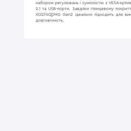
набором регулювань і сумісністю з VESA-кріпле
2.1 та USB-порти. Завдяки глянцевому покрит
XG27AQDMG Gen2 ідеально підходить для вимо
довговічність.