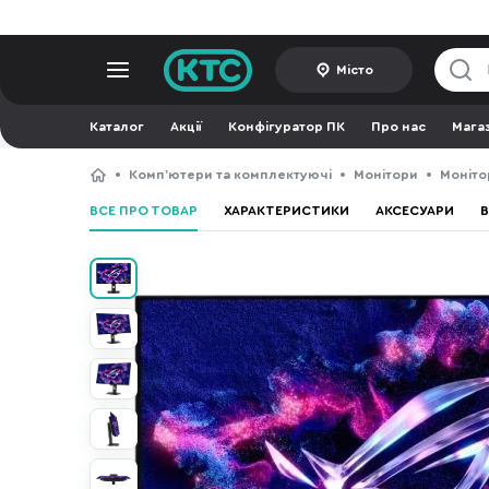
Місто
Каталог
Акції
Конфігуратор ПК
Про нас
Мага
Компʼютери та комплектуючі
Монітори
Моніто
ВСЕ ПРО ТОВАР
ХАРАКТЕРИСТИКИ
АКСЕСУАРИ
В