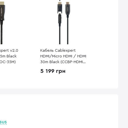
xpert v2.0
Кабель Cablexpert
35m Black
HDMI/Micro HDMI / HDMI
AOC-35M)
30m Black (CCBP-HDMID-
AOC-30M)
5 199 грн
SUS