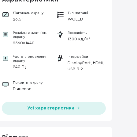
Діагональ екрану
Тип матриці
26.5"
WOLED
Роздільна здатність
Яскравість
екрану
1300 кд/м²
2560×1440
Частота оновлення
Інтерфейси
екрану
DisplayPort, HDMi,
240 Гц
USB 3.2
Покриття екрану
Глянсове
Усі характеристики