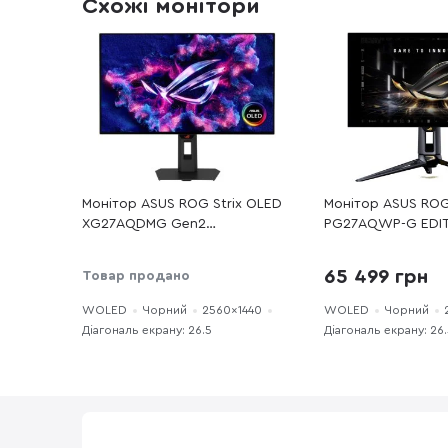
Схожі монітори
Монітор ASUS ROG Strix OLED
Монітор ASUS ROG
XG27AQDMG Gen2
PG27AQWP-G EDIT
(XG27AQDMGR) - 26.5" WOLED
26.5" WOLED / 25
/ 2560×1440 / 240 Гц / AMD
540 Гц / AMD Fre
65 499 грн
Товар продано
FreeSync Premium Pro, Nvidia
Premium Pro, Nvid
G-Sync Compatible, Adaptive
Compatible, Adapt
WOLED
Чорний
2560×1440
WOLED
Чорний
Sync / Pivot / HAS
Pivot / HAS
Діагональ екрану: 26.5
Діагональ екрану: 26