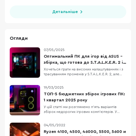
Детальніше
Огляди
07/05/2025
Оптимальний ПК для ігор від ASUS –
збірка, що готова до S.T.A.L.K.E.R. 2 і
не тільки
Хочеться грати на високих налаштуваннях і з
трасуванням променів у S.T.A.L.K.E.R. 2, але
старе залізо вже не тягне? Ми підібрали
відносно недорогу конфігурацію ігрового ПК,
19/03/2025
який дозволить не лише пограти з
комфортом, але й стрімити ігри на популярні
ТОП-5 бюджетних збірок ігрових ПК:
платформи. Корпус ASUS A23 Plus, блок
1 квартал 2025 року
живлення
У цій статті ми розглянемо п’ять варіантів
збірок недорогих ігрових комп’ютерів. У
кожну конфігурацію входять лише нові
комплектуючі. Також зважимо на те, що Nvidia
04/05/2022
та AMD випустили нові лінійки відеокарт, але
вони ще малодоступні й коштують занадто
Ryzen 4100, 4500, 4600G, 5500, 5600 и