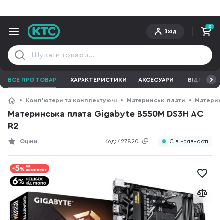
0
Вхід
ВСЕ ПРО ТОВАР
ХАРАКТЕРИСТИКИ
АКСЕСУАРИ
ВІДГУКИ
Компʼютери та комплектуючі
Материнські плати
Материн
Материнська плата Gigabyte B550M DS3H AC
R2
Оціни
Код:
427820
Є в наявності