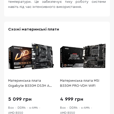
температури. Це забезпечує тиху роботу системи
навіть під час інтенсивного використання.
Схожі материнські плати
Материнська плата
Материнська плата MSI
М
Gigabyte B550M DS3H AC
B550M PRO-VDH WIFI
R2
5 099 грн
4 999 грн
Box
DDR4
s-AM4
Box
DDR4
s-AM4
B
AMD B550
AMD B550
A