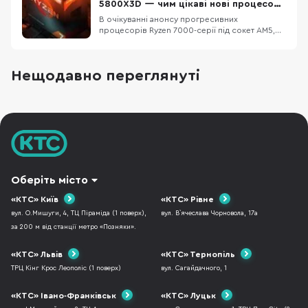
дорого. Тому в кожному ПК ми підбираємо
5800X3D — чим цікаві нові процесори
оптимальни
AMD?
В очікуванні анонсу прогресивних
процесорів Ryzen 7000-серії під сокет AM5,
компанія AMD оновила модельний ряд чипів
Ryzen 4000 та 5000 під нинішний сокет AM4.
Всього представлено сім процесорів та ще
Нещодавно переглянуті
один, ймовірно, покажуть найближчим часом.
Основною перевагою стала нижча ціна у
порівнянні з Intel
Оберіть місто
«КТС» Київ
«КТС» Рівне
вул. О.Мишуги, 4, ТЦ Піраміда (1 поверх),
вул. В`ячеслава Чорновола, 17а
за 200 м від станції метро «Позняки».
«КТС» Львів
«КТС» Тернопіль
ТРЦ Кінг Крос Леополіс (1 поверх)
вул. Сагайдачного, 1
«КТС» Івано-Франківськ
«КТС» Луцьк