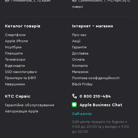
вул. І.Миколайчука, 2, ТЦ Арсен
вул. Сухомлинського, 1, ТРЦ ПортCity (2
поверх)
Каталог товарів
Інтернет - магазин
Смартфони
Про нас
Apple iPhone
Акції
Ноутбуки
Гарантія
Планшети
Доставка
Телевізори
Оплата
Відеокарти
Контакти
SSD-накопичувачі
Магазини
Принтери та БФП
Політика конфіденційності
Навушники
Black Friday
КТС Сервіс
0 800 210-484
Apple Business Chat
Гарантійне обслуговування
Авторизація Apple
Call-центр
Call-центр працює по буднях з
9:00 до 20:00 та у вихідні з 9:00
до 20:00