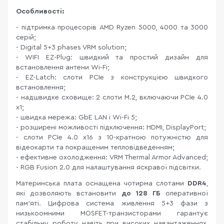
Особливості:
- підтримка процесорів AMD Ryzen 5000, 4000 та 3000
серій;
- Digital 5+3 phases VRM solution;
- WIFI EZ-Plug: швидкий та простий дизайн для
встановлення антени Wi-Fi;
- EZ-Latch: слоти PCIe з конструкцією швидкого
встановлення;
- надшвидке сховище: 2 слоти M.2, включаючи PCIe 4.0
x1;
- швидка мережа: GbE LAN і Wi-Fi 5;
- розширені можливості підключення: HDMI, DisplayPort;
- слоти PCIe 4.0 x16 з 10-кратною потужністю для
відеокарти та покращеним тепловідведенням;
- ефективне охолодження: VRM Thermal Armor Advanced;
- RGB Fusion 2.0 для налаштування яскравої підсвітки.
Материнська плата оснащена чотирма слотами
DDR4
,
які дозволяють встановити
до 128 ГБ
оперативної
пам’яті. Цифрова система живлення 5+3 фази з
низькоомними MOSFET-транзисторами гарантує
стабільну роботу навіть при високих навантаженнях,