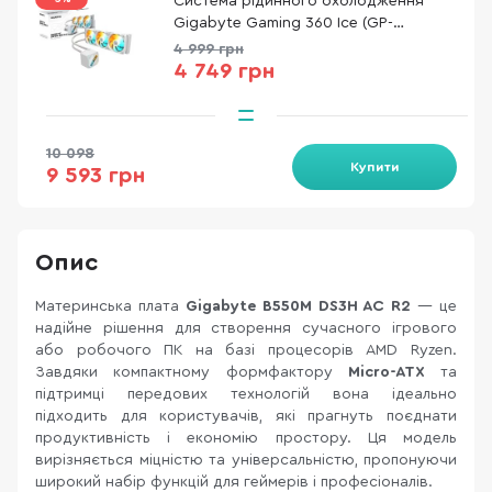
Система рідинного охолодження
Gigabyte Gaming 360 Ice (GP-
GIGABYTE GME 360I)
4 999 грн
4 749 грн
10 098
Купити
9 593 грн
Опис
Материнська плата
Gigabyte B550M DS3H AC R2
— це
надійне рішення для створення сучасного ігрового
або робочого ПК на базі процесорів AMD Ryzen.
Завдяки компактному формфактору
Micro-ATX
та
підтримці передових технологій вона ідеально
підходить для користувачів, які прагнуть поєднати
продуктивність і економію простору. Ця модель
вирізняється міцністю та універсальністю, пропонуючи
широкий набір функцій для геймерів і професіоналів.