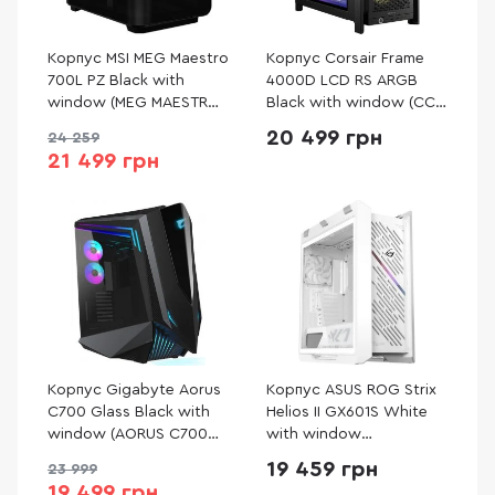
Корпус MSI MEG Maestro
Корпус Corsair Frame
700L PZ Black with
4000D LCD RS ARGB
window (MEG MAESTRO
Black with window (CC-
700L PZ)
9011326-WW)
20 499 грн
24 259
21 499 грн
Корпус Gigabyte Aorus
Корпус ASUS ROG Strix
C700 Glass Black with
Helios II GX601S White
window (AORUS C700
with window
GLASS)
(90DC00W3-B39000)
19 459 грн
23 999
19 499 грн