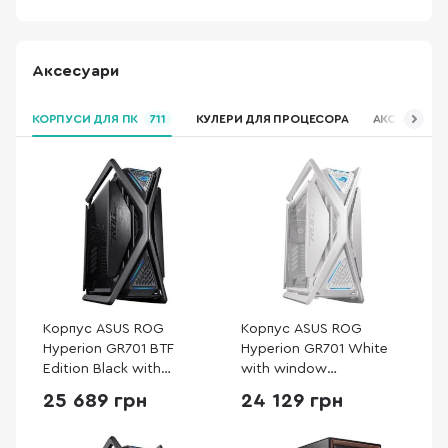
Аксесуари
КОРПУСИ ДЛЯ ПК
711
КУЛЕРИ ДЛЯ ПРОЦЕСОРА
АКСЕСУАРИ 
Корпус ASUS ROG
Корпус ASUS ROG
Hyperion GR701 BTF
Hyperion GR701 White
Edition Black with
with window
window (90DC00F0-
(90DC00F3-B39000)
25 689 грн
24 129 грн
B39020)