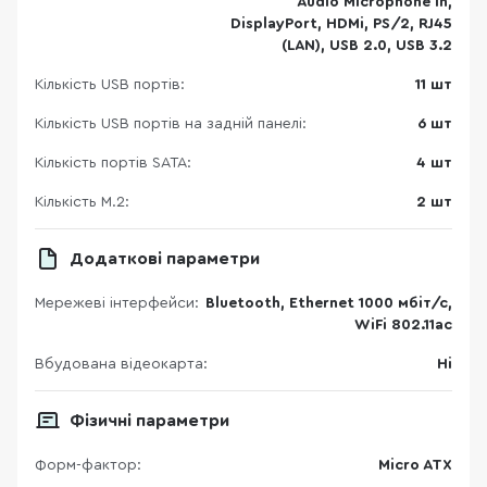
Audio Microphone in,
DisplayPort, HDMi, PS/2, RJ45
(LAN), USB 2.0, USB 3.2
Кількість USB портів:
11 шт
Кількість USB портів на задній панелі:
6 шт
Кількість портів SATA:
4 шт
Кількість M.2:
2 шт
Додаткові параметри
Мережеві інтерфейси:
Bluetooth, Ethernet 1000 мбіт/с,
WiFi 802.11ac
Вбудована відеокарта:
Ні
Фізичні параметри
Форм-фактор:
Micro ATX