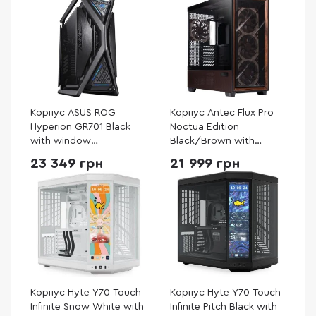
Корпус ASUS ROG
Корпус Antec Flux Pro
Hyperion GR701 Black
Noctua Edition
with window
Black/Brown with
(90DC00F0-B39000)
window (Antec Flux Pro
23 349 грн
21 999 грн
Noctua Edition)
Корпус Hyte Y70 Touch
Корпус Hyte Y70 Touch
Infinite Snow White with
Infinite Pitch Black with