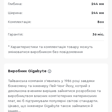
Глибина:
244 мм
Ширина:
244 мм
Комплектація:
Box
Гарантія:
36 міс.
* Характеристики та комплектація товару можуть
змінюватися виробником без повідомлення
Виробник Gigabyte
Тайванська компанія з’явилась у 1986 році завдяки
бізнесмену та інженеру Пей-Чєнг Йєху, котрий з
декількома вченими вирішив зайнятися розробкою та
виробництвом власних комп’ютерних материнських
плат, які б підтримували популярні світові стандарти.
Цікаво, що інженери Gigabyte також займалися й
іншим...