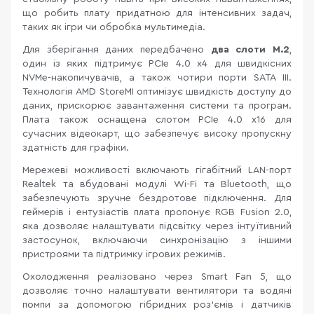
що робить плату придатною для інтенсивних задач,
таких як ігри чи обробка мультимедіа.
Для зберігання даних передбачено
два слоти M.2
,
один із яких підтримує PCIe 4.0 x4 для швидкісних
NVMe-накопичувачів, а також чотири порти SATA III.
Технологія AMD StoreMI оптимізує швидкість доступу до
даних, прискорює завантаження системи та програм.
Плата також оснащена слотом PCIe 4.0 x16 для
сучасних відеокарт, що забезпечує високу пропускну
здатність для графіки.
Мережеві можливості включають гігабітний LAN-порт
Realtek та вбудовані модулі Wi-Fi та Bluetooth, що
забезпечують зручне бездротове підключення. Для
геймерів і ентузіастів плата пропонує RGB Fusion 2.0,
яка дозволяє налаштувати підсвітку через інтуїтивний
застосунок, включаючи синхронізацію з іншими
пристроями та підтримку ігрових режимів.
Охолодження реалізовано через Smart Fan 5, що
дозволяє точно налаштувати вентилятори та водяні
помпи за допомогою гібридних роз’ємів і датчиків