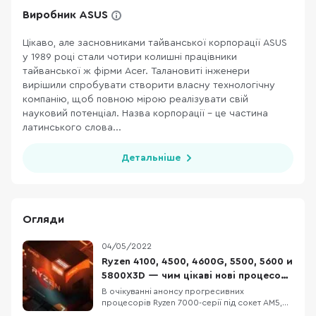
Виробник ASUS
Цікаво, але засновниками тайванської корпорації ASUS
у 1989 році стали чотири колишні працівники
тайванської ж фірми Acer. Талановиті інженери
вирішили спробувати створити власну технологічну
компанію, щоб повною мірою реалізувати свій
науковий потенціал. Назва корпорації – це частина
латинського слова...
Детальніше
Огляди
04/05/2022
Ryzen 4100, 4500, 4600G, 5500, 5600 и
5800X3D — чим цікаві нові процесори
AMD?
В очікуванні анонсу прогресивних
процесорів Ryzen 7000-серії під сокет AM5,
компанія AMD оновила модельний ряд чипів