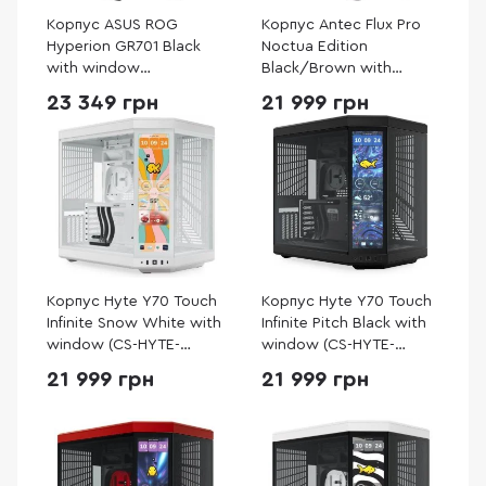
Корпус ASUS ROG
Корпус Antec Flux Pro
Hyperion GR701 Black
Noctua Edition
with window
Black/Brown with
(90DC00F0-B39000)
window (Antec Flux Pro
23 349 грн
21 999 грн
Noctua Edition)
Корпус Hyte Y70 Touch
Корпус Hyte Y70 Touch
Infinite Snow White with
Infinite Pitch Black with
window (CS-HYTE-
window (CS-HYTE-
Y70TTI-WW)
Y70TTI-BB)
21 999 грн
21 999 грн