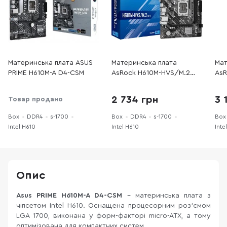
Материнська плата ASUS
Материнська плата
Мат
PRIME H610M-A D4-CSM
AsRock H610M-HVS/M.2
AsR
R2.0
R2.
2 734 грн
3 
Товар продано
Box
DDR4
s-1700
Box
DDR4
s-1700
Box
Intel H610
Intel H610
Inte
Опис
Asus PRIME H610M-A D4-CSM
- материнська плата з
чіпсетом Intel H610. Оснащена процесорним роз'ємом
LGA 1700, виконана у форм-факторі micro-ATX, а тому
оптимізована для компактних систем.