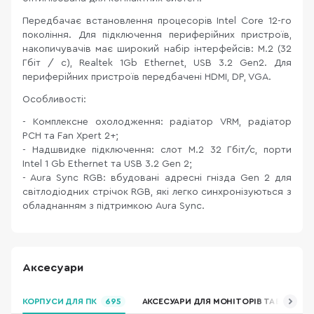
Передбачає встановлення процесорів Intel Core 12-го
покоління. Для підключення периферійних пристроїв,
накопичувачів має широкий набір інтерфейсів: M.2 (32
Гбіт / с), Realtek 1Gb Ethernet, USB 3.2 Gen2. Для
периферійних пристроїв передбачені HDMI, DP, VGA.
Особливості:
- Комплексне охолодження: радіатор VRM, радіатор
PCH та Fan Xpert 2+;
- Надшвидке підключення: слот M.2 32 Гбіт/с, порти
Intel 1 Gb Ethernet та USB 3.2 Gen 2;
- Aura Sync RGB: вбудовані адресні гнізда Gen 2 для
світлодіодних стрічок RGB, які легко синхронізуються з
обладнанням з підтримкою Aura Sync.
Аксесуари
КОРПУСИ ДЛЯ ПК
695
АКСЕСУАРИ ДЛЯ МОНІТОРІВ ТА ВІДЕОКА