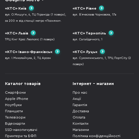
«КТС» Київ
«КТС» Рівне
вул. О.Мишуги, 4, ТЦ Піраміда (1 поверх),
вул. В`ячеслава Чорновола, 17а
за 200 м від станції метро «Позняки».
«КТС» Львів
«КТС» Тернопіль
ТРЦ Кінг Крос Леополіс (1 поверх)
вул. Сагайдачного, 1
«КТС» Івано-Франківськ
«КТС» Луцьк
вул. І.Миколайчука, 2, ТЦ Арсен
вул. Сухомлинського, 1, ТРЦ ПортCity (2
поверх)
Каталог товарів
Інтернет - магазин
Смартфони
Про нас
Apple iPhone
Акції
Ноутбуки
Гарантія
Планшети
Доставка
Телевізори
Оплата
Відеокарти
Контакти
SSD-накопичувачі
Магазини
Принтери та БФП
Політика конфіденційності