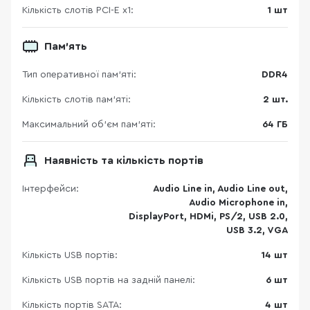
Кількість слотів PCI-E x1:
1 шт
Пам'ять
Тип оперативної пам’яті:
DDR4
Кількість слотів пам'яті:
2 шт.
Максимальний об’єм пам’яті:
64 ГБ
Наявність та кількість портів
Інтерфейси:
Audio Line in, Audio Line out,
Audio Microphone in,
DisplayPort, HDMi, PS/2, USB 2.0,
USB 3.2, VGA
Кількість USB портів:
14 шт
Кількість USB портів на задній панелі:
6 шт
Кількість портів SATA:
4 шт