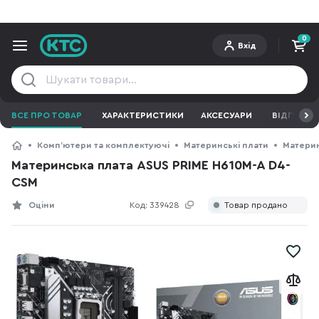
0
Вхід
ВСЕ ПРО ТОВАР
ХАРАКТЕРИСТИКИ
АКСЕСУАРИ
ВІДГУКИ
Компʼютери та комплектуючі
Материнські плати
Материн
Материнська плата ASUS PRIME H610M-A D4-
CSM
Оціни
Код:
339428
Товар продано