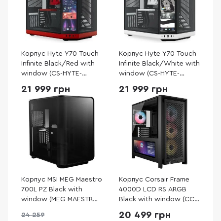
Корпус Hyte Y70 Touch
Корпус Hyte Y70 Touch
Infinite Black/Red with
Infinite Black/White with
window (CS-HYTE-
window (CS-HYTE-
Y70TTI-RB)
Y70TTI-WB)
21 999 грн
21 999 грн
Корпус MSI MEG Maestro
Корпус Corsair Frame
700L PZ Black with
4000D LCD RS ARGB
window (MEG MAESTRO
Black with window (CC-
700L PZ)
9011326-WW)
20 499 грн
24 259