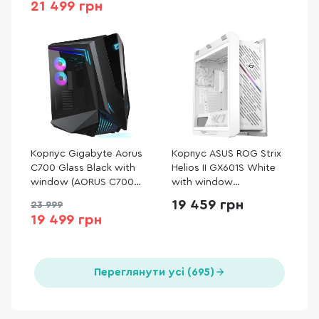
21 499 грн
Корпус Gigabyte Aorus
Корпус ASUS ROG Strix
C700 Glass Black with
Helios II GX601S White
window (AORUS C700
with window
GLASS)
(90DC00W3-B39000)
19 459 грн
23 999
19 499 грн
Переглянути усі (695)