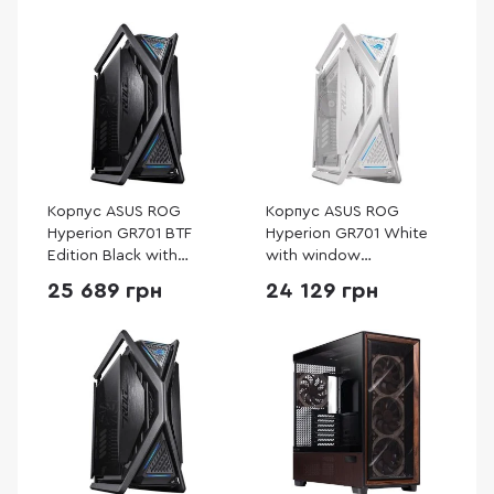
Корпус ASUS ROG
Корпус ASUS ROG
Hyperion GR701 BTF
Hyperion GR701 White
Edition Black with
with window
window (90DC00F0-
(90DC00F3-B39000)
25 689 грн
24 129 грн
B39020)