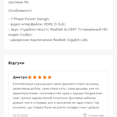
системи ПК.
Особливості:
- 7 Phase Power Design;
- відео інтерфейси: HDMI, D-Sub;
- звук студійної якості: Realtek ALC897 7.1-канальный HD-
кодек Codec;
- швидкісне підключення Realtek Gigabit LAN.
Відгуки
Дмитро
Еомплектація хороша для самої дешевої плати на ринку,
запакована добре, сама плата хоть і сама дешева, але по
характеристиках і можливостям одна з кращих бюджетних
плат. Цілком задоволений покупкою Доставка зайняла
довше чим я очікував, але я замовляв не одну плату і так
розумію, що товари були на різнтх складах тому і довше.
18.01.2026
1 коментар