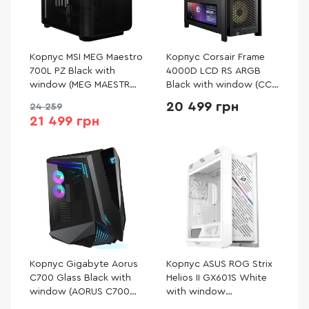
Корпус MSI MEG Maestro
Корпус Corsair Frame
700L PZ Black with
4000D LCD RS ARGB
window (MEG MAESTRO
Black with window (CC-
700L PZ)
9011326-WW)
20 499 грн
24 259
21 499 грн
Корпус Gigabyte Aorus
Корпус ASUS ROG Strix
C700 Glass Black with
Helios II GX601S White
window (AORUS C700
with window
GLASS)
(90DC00W3-B39000)