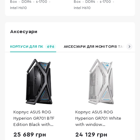
Box
DDR4
s-1700
Box
DDR4
s-1700
B
Intel H610
Intel H610
I
Аксесуари
КОРПУСИ ДЛЯ ПК
696
АКСЕСУАРИ ДЛЯ МОНІТОРІВ ТА ВІДЕОКА
Корпус ASUS ROG
Корпус ASUS ROG
Hyperion GR701 BTF
Hyperion GR701 White
Edition Black with
with window
window (90DC00F0-
(90DC00F3-B39000)
25 689 грн
24 129 грн
B39020)