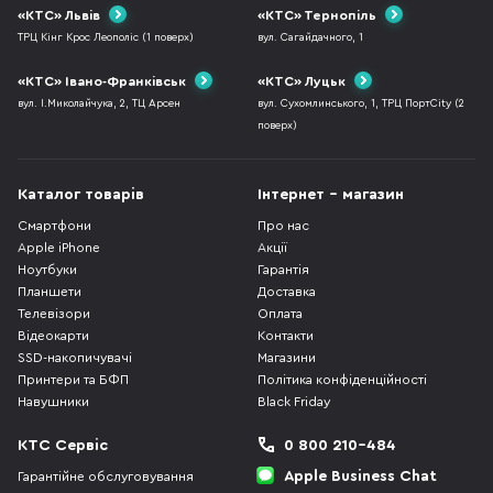
«КТС» Львів
«КТС» Тернопіль
ТРЦ Кінг Крос Леополіс (1 поверх)
вул. Сагайдачного, 1
«КТС» Івано-Франківськ
«КТС» Луцьк
вул. І.Миколайчука, 2, ТЦ Арсен
вул. Сухомлинського, 1, ТРЦ ПортCity (2
поверх)
Каталог товарів
Інтернет - магазин
Смартфони
Про нас
Apple iPhone
Акції
Ноутбуки
Гарантія
Планшети
Доставка
Телевізори
Оплата
Відеокарти
Контакти
SSD-накопичувачі
Магазини
Принтери та БФП
Політика конфіденційності
Навушники
Black Friday
КТС Сервіс
0 800 210-484
Apple Business Chat
Гарантійне обслуговування