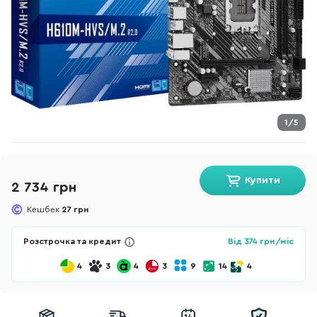
1/5
Купити
2 734 грн
Кешбек
27 грн
Розстрочка та кредит
Від
374
грн/міс
4
3
4
3
9
14
4