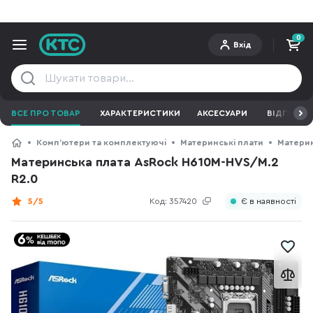
0
Вхід
ВСЕ ПРО ТОВАР
ХАРАКТЕРИСТИКИ
АКСЕСУАРИ
ВІДГУКИ
Компʼютери та комплектуючі
Материнські плати
Материн
Материнська плата AsRock H610M-HVS/M.2
R2.0
5/5
Код:
357420
Є в наявності