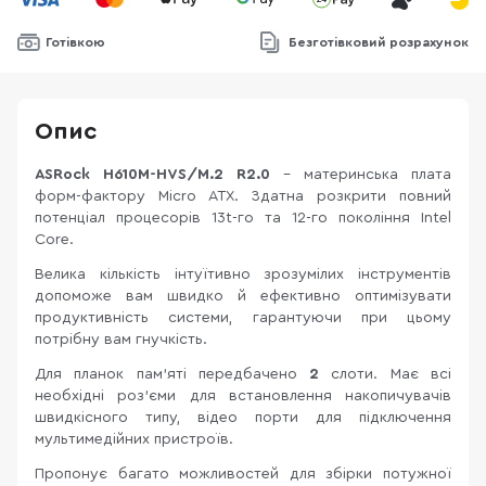
Готівкою
Безготівковий розрахунок
Опис
ASRock H610M-HVS/M.2 R2.0
– материнська плата
форм-фактору Micro ATX. Здатна розкрити повний
потенціал процесорів 13t-го та 12-го покоління Intel
Core.
Велика кількість інтуїтивно зрозумілих інструментів
допоможе вам швидко й ефективно оптимізувати
продуктивність системи, гарантуючи при цьому
потрібну вам гнучкість.
Для планок пам'яті передбачено
2
слоти. Має всі
необхідні роз'єми для встановлення накопичувачів
швидкісного типу, відео порти для підключення
мультимедійних пристроїв.
Пропонує багато можливостей для збірки потужної