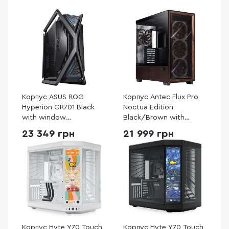
Корпус ASUS ROG
Корпус Antec Flux Pro
Hyperion GR701 Black
Noctua Edition
with window
Black/Brown with
(90DC00F0-B39000)
window (Antec Flux Pro
23 349 грн
21 999 грн
Noctua Edition)
Корпус Hyte Y70 Touch
Корпус Hyte Y70 Touch