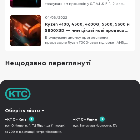
трасуванням променів у S.T.A.L.K.E.R. 2, але
старе залізо вже не тягне? Ми підібрали
відносно недорогу конфігурацію ігрового ПК,
04/05/2022
який дозволить не лише пограти з
комфортом, але й стрімити ігри на популярні
Ryzen 4100, 4500, 4600G, 5500, 5600 и
платформи. Корпус ASUS A23 Plus, блок
5800X3D — чим цікаві нові процесори
живлення
AMD?
В очікуванні анонсу прогресивних
процесорів Ryzen 7000-серії під сокет AM5,
компанія AMD оновила модельний ряд чипів
Ryzen 4000 та 5000 під нинішний сокет AM4.
Всього представлено сім процесорів та ще
Нещодавно переглянуті
один, ймовірно, покажуть найближчим часом.
Основною перевагою стала нижча ціна у
порівнянні з Intel
Оберіть місто
«КТС» Київ
«КТС» Рівне
вул. О.Мишуги, 4, ТЦ Піраміда (1 поверх),
вул. В`ячеслава Чорновола, 17а
за 200 м від станції метро «Позняки».