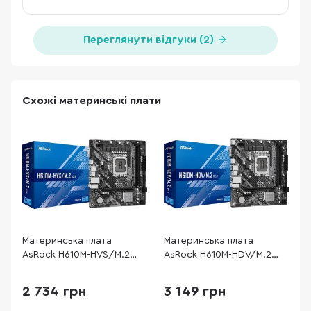
Переглянути відгуки (2)
Схожі материнські плати
Материнська плата
Материнська плата
М
AsRock H610M-HVS/M.2
AsRock H610M-HDV/M.2
P
R2.0
R2.0
2 734 грн
3 149 грн