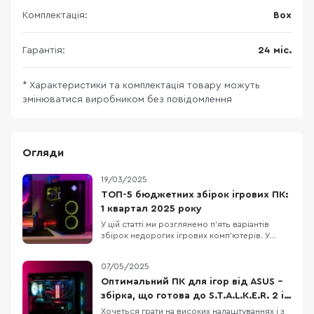
Комплектація:
Box
Гарантія:
24 міс.
* Характеристики та комплектація товару можуть
змінюватися виробником без повідомлення
Огляди
19/03/2025
ТОП-5 бюджетних збірок ігрових ПК:
1 квартал 2025 року
У цій статті ми розглянемо п’ять варіантів
збірок недорогих ігрових комп’ютерів. У
кожну конфігурацію входять лише нові
комплектуючі. Також зважимо на те, що Nvidia
07/05/2025
та AMD випустили нові лінійки відеокарт, але
вони ще малодоступні й коштують занадто
Оптимальний ПК для ігор від ASUS –
дорого. Тому в кожному ПК ми підбираємо
збірка, що готова до S.T.A.L.K.E.R. 2 і
оптимальни
не тільки
Хочеться грати на високих налаштуваннях і з