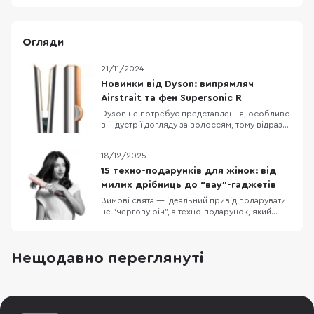
Огляди
21/11/2024
Новинки від Dyson: випрямляч
Airstrait та фен Supersonic R
Dyson не потребує представлення, особливо
в індустрії догляду за волоссям, тому відразу
до справи. В цьому матеріалі ми будемо
оглядати новинку для випрямлення волосся
18/12/2025
під назвою Airstrait та фен HD18 Supersonic r
Pro Vinca. Випрямляч Dyson Airstrait Почнемо
15 техно-подарунків для жінок: від
з випрямляча. Виробник зазначає, що Air
милих дрібниць до “вау”-гаджетів
Зимові свята — ідеальний привід подарувати
не “чергову річ”, а техно-подарунок, який
реально працює щодня: додає комфорту,
економить час або просто піднімає настрій. У
цій добірці — 15 ідей для жінок у порядку
Нещодавно переглянуті
зростання бюджету: від приємних дрібниць
“на кожен день” до великих “вау-подарунків”,
які