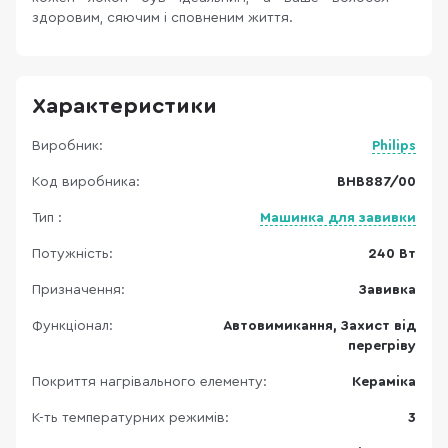
здоровим, сяючим і сповненим життя.
Характеристики
Виробник:
Philips
Код виробника:
BHB887/00
Тип :
Машинка для завивки
Потужність:
240 Вт
Призначення:
Завивка
Функціонал:
Автовимикання, Захист від
перегріву
Покриття нагрівального елементу:
Кераміка
К-ть температурних режимів:
3