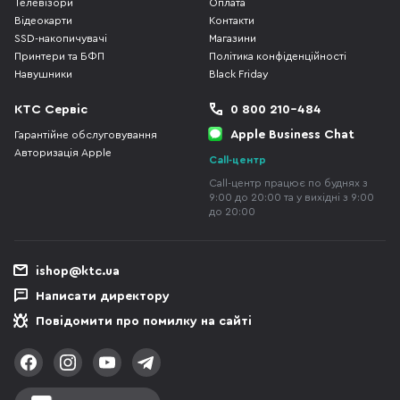
Телевізори
Оплата
Відеокарти
Контакти
SSD-накопичувачі
Магазини
Принтери та БФП
Політика конфіденційності
Навушники
Black Friday
КТС Сервіс
0 800 210-484
Apple Business Chat
Гарантійне обслуговування
Авторизація Apple
Call-центр
Call-центр працює по буднях з
9:00 до 20:00 та у вихідні з 9:00
до 20:00
ishop@ktc.ua
Написати директору
Повідомити про помилку на сайті