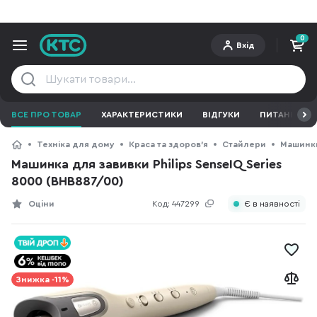
0
Вхід
ВСЕ ПРО ТОВАР
ХАРАКТЕРИСТИКИ
ВІДГУКИ
ПИТАННЯ ТА 
Техніка для дому
Краса та здоров'я
Стайлери
Машинки
Машинка для завивки Philips SenseIQ Series
8000 (BHB887/00)
Оціни
Код:
447299
Є в наявності
Знижка -11%