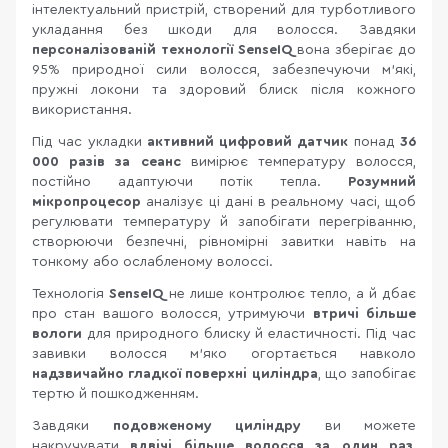
інтелектуальний пристрій, створений для турботливого
укладання без шкоди для волосся. Завдяки
персоналізованій технології SenseIQ
вона зберігає до
95% природної сили волосся, забезпечуючи м’які,
пружні локони та здоровий блиск після кожного
використання.
Під час укладки
активний цифровий датчик
понад
36
000 разів за сеанс
вимірює температуру волосся,
постійно адаптуючи потік тепла.
Розумний
мікропроцесор
аналізує ці дані в реальному часі, щоб
регулювати температуру й запобігати перегріванню,
створюючи безпечні, рівномірні завитки навіть на
тонкому або ослабленому волоссі.
Технологія
SenseIQ
не лише контролює тепло, а й дбає
про стан вашого волосся, утримуючи
втричі більше
вологи
для природного блиску й еластичності. Під час
завивки волосся м’яко огортається навколо
надзвичайно гладкої поверхні циліндра
, що запобігає
тертю й пошкодженням.
Завдяки
подовженому циліндру
ви можете
накручувати
вдвічі більше волосся за один раз
,