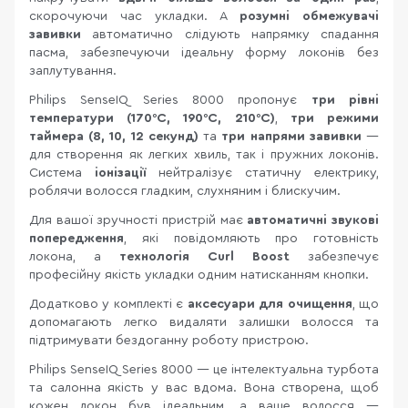
скорочуючи час укладки. А
розумні обмежувачі
завивки
автоматично слідують напрямку спадання
пасма, забезпечуючи ідеальну форму локонів без
заплутування.
Philips SenseIQ Series 8000 пропонує
три рівні
температури (170°C, 190°C, 210°C)
,
три режими
таймера (8, 10, 12 секунд)
та
три напрями завивки
—
для створення як легких хвиль, так і пружних локонів.
Система
іонізації
нейтралізує статичну електрику,
роблячи волосся гладким, слухняним і блискучим.
Для вашої зручності пристрій має
автоматичні звукові
попередження
, які повідомляють про готовність
локона, а
технологія Curl Boost
забезпечує
професійну якість укладки одним натисканням кнопки.
Додатково у комплекті є
аксесуари для очищення
, що
допомагають легко видаляти залишки волосся та
підтримувати бездоганну роботу пристрою.
Philips SenseIQ Series 8000 — це інтелектуальна турбота
та салонна якість у вас вдома. Вона створена, щоб
кожен локон був ідеальним, а ваше волосся —