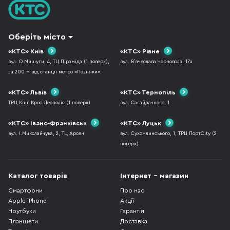
Оберіть місто
«КТС» Київ
«КТС» Рівне
вул. О.Мишуги, 4, ТЦ Піраміда (1 поверх),
вул. В`ячеслава Чорновола, 17а
за 200 м від станції метро «Позняки».
«КТС» Львів
«КТС» Тернопіль
ТРЦ Кінг Крос Леополіс (1 поверх)
вул. Сагайдачного, 1
«КТС» Івано-Франківськ
«КТС» Луцьк
вул. І.Миколайчука, 2, ТЦ Арсен
вул. Сухомлинського, 1, ТРЦ ПортCity (2
поверх)
Каталог товарів
Інтернет - магазин
Смартфони
Про нас
Apple iPhone
Акції
Ноутбуки
Гарантія
Планшети
Доставка