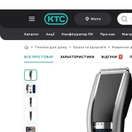
Місто
Каталог
Акції
Конфігуратор ПК
Про нас
Мага
Техніка для дому
Краса та здоров'я
Машинки д
ВСЕ ПРО ТОВАР
ХАРАКТЕРИСТИКИ
ВІДГУКИ
1
П