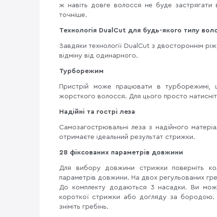
ж навіть довге волосся не буде застрягати
точніше.
Технологія DualCut для будь-якого типу вол
Завдяки технології DualCut з двостороннім рі
відміну від одинарного.
Турборежим
Пристрій може працювати в турборежимі, щ
жорсткого волосся. Для цього просто натисніт
Надійні та гострі леза
Самозагострювальні леза з надійного матері
отримаєте ідеальний результат стрижки.
28 фіксованих параметрів довжини
Для вибору довжини стрижки поверніть кол
параметрів довжини. На двох регульованих гре
До комплекту додаються 3 насадки. Ви мож
короткої стрижки або догляду за бородою. 
зніміть гребінь.