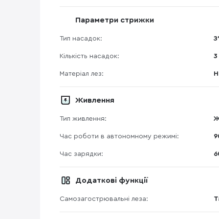
Параметри стрижки
Тип насадок:
З
Кількість насадок:
3
Матеріал лез:
Н
Живлення
Тип живлення:
Ж
Час роботи в автономному режимі:
9
Час зарядки:
6
Додаткові функції
Самозагострювальні леза:
Т