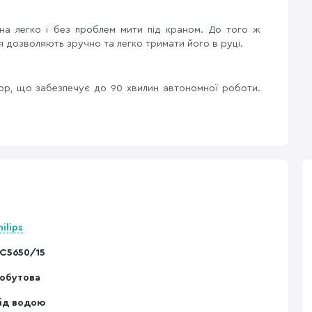
на легко і без проблем мити під краном. До того ж
 дозволяють зручно та легко тримати його в руці.
ор, що забезпечує до 90 хвилин автономної роботи.
hilips
C5650/15
обутова
ід водою