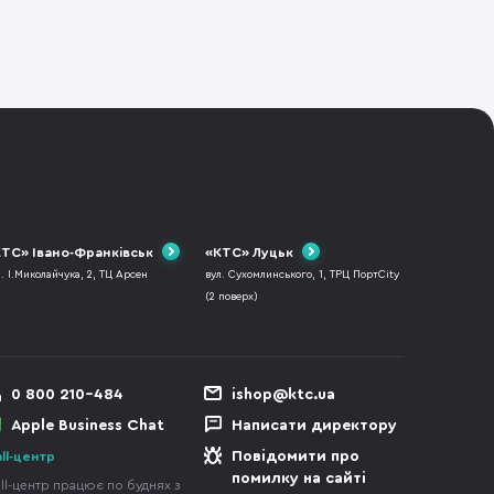
ТС» Івано-Франківськ
«КТС» Луцьк
л. І.Миколайчука, 2, ТЦ Арсен
вул. Сухомлинського, 1, ТРЦ ПортCity
(2 поверх)
0 800 210-484
ishop@ktc.ua
Apple Business Chat
Написати директору
Повідомити про
ll-центр
помилку на сайті
ll-центр працює по буднях з