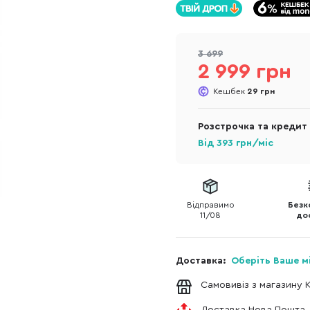
3 699
2 999 грн
Кешбек
29 грн
Розстрочка та кредит
Від
393
грн/міс
Відправимо
Безк
11/08
до
Доставка:
Оберіть Ваше м
Самовивіз з магазину 