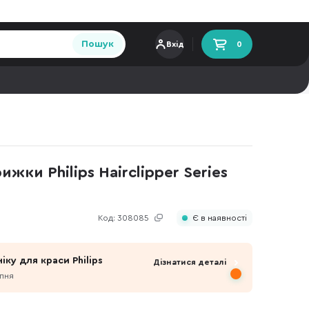
Пошук
Вхід
0
ки Philips Hairclipper Series
Код:
308085
Є в наявності
іку для краси Philips
Дізнатися деталі
рпня