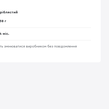
ріблястий
38 г
4 міс.
уть змінюватися виробником без повідомлення