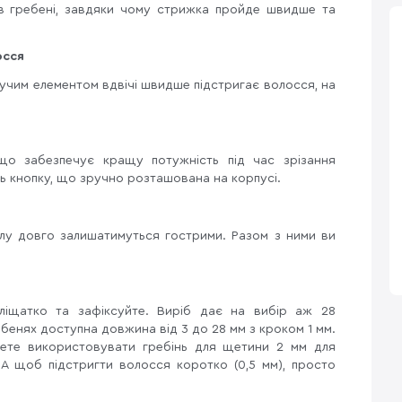
 в гребені, завдяки чому стрижка пройде швидше та
осся
жучим елементом вдвічі швидше підстригає волосся, на
о забезпечує кращу потужність під час зрізання
ь кнопку, що зручно розташована на корпусі.
алу довго залишатимуться гострими. Разом з ними ви
іщатко та зафіксуйте. Виріб дає на вибір аж 28
бенях доступна довжина від 3 до 28 мм з кроком 1 мм.
ете використовувати гребінь для щетини 2 мм для
А щоб підстригти волосся коротко (0,5 мм), просто