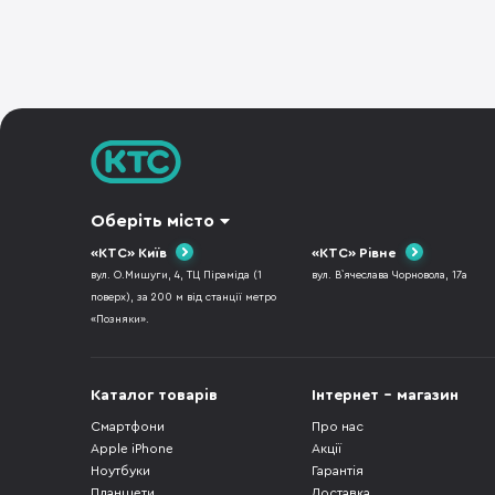
Оберіть місто
«КТС» Київ
«КТС» Рівне
вул. О.Мишуги, 4, ТЦ Піраміда (1
вул. В`ячеслава Чорновола, 17а
поверх), за 200 м від станції метро
«Позняки».
Каталог товарів
Інтернет - магазин
Смартфони
Про нас
Apple iPhone
Акції
Ноутбуки
Гарантія
Планшети
Доставка