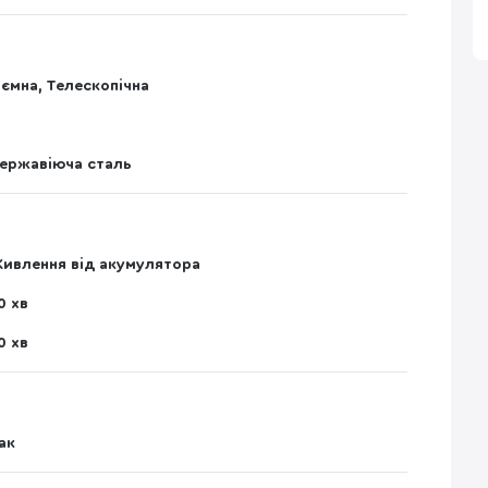
'ємна, Телескопічна
ержавіюча сталь
ивлення від акумулятора
0 хв
0 хв
ак