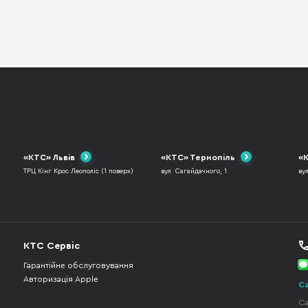
«КТС» Львів
«КТС» Тернопіль
«К
ТРЦ Кінг Крос Леополіс (1 поверх)
вул. Сагайдачного, 1
ву
КТС Сервіс
Гарантійне обслуговування
Авторизація Apple
Ca
Ca