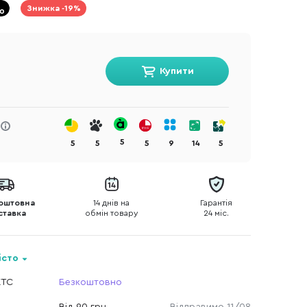
Знижка -19%
Купити
5
5
5
5
9
14
5
оштовна
14 днів на
Гарантія
ставка
обмін товару
24 міс.
істо
КТС
Безкоштовно