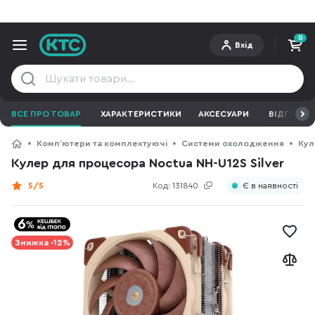
0
Вхід
ВСЕ ПРО ТОВАР
ХАРАКТЕРИСТИКИ
АКСЕСУАРИ
ВІДГУКИ
Компʼютери та комплектуючі
Системи охолодження
Кул
Кулер для процесора Noctua NH-U12S Silver
5/5
Код:
131840
Є в наявності
Знижка -12%