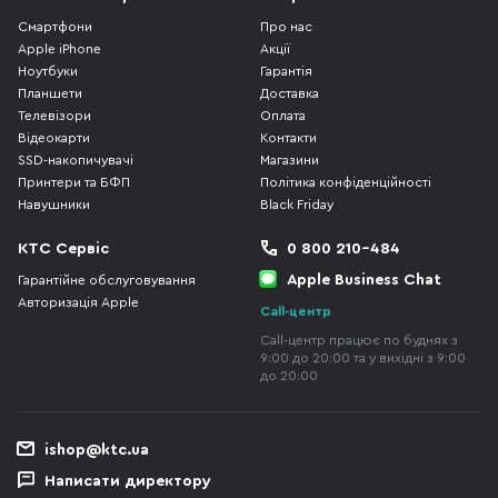
Смартфони
Про нас
Apple iPhone
Акції
Ноутбуки
Гарантія
Планшети
Доставка
Телевізори
Оплата
Відеокарти
Контакти
SSD-накопичувачі
Магазини
Принтери та БФП
Політика конфіденційності
Навушники
Black Friday
КТС Сервіс
0 800 210-484
Apple Business Chat
Гарантійне обслуговування
Авторизація Apple
Call-центр
Call-центр працює по буднях з
9:00 до 20:00 та у вихідні з 9:00
до 20:00
ishop@ktc.ua
Написати директору