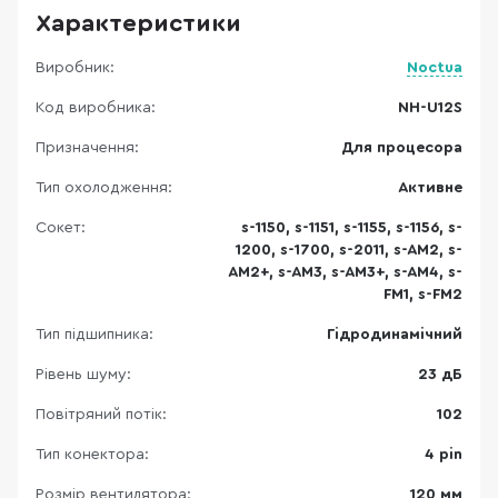
Характеристики
Виробник:
Noctua
Код виробника:
NH-U12S
Призначення:
Для процесора
Тип охолодження:
Активне
Сокет:
s-1150, s-1151, s-1155, s-1156, s-
1200, s-1700, s-2011, s-AM2, s-
AM2+, s-AM3, s-AM3+, s-AM4, s-
FM1, s-FM2
Тип підшипника:
Гідродинамічний
Рівень шуму:
23 дБ
Повітряний потік:
102
Тип конектора:
4 pin
Розмір вентилятора:
120 мм