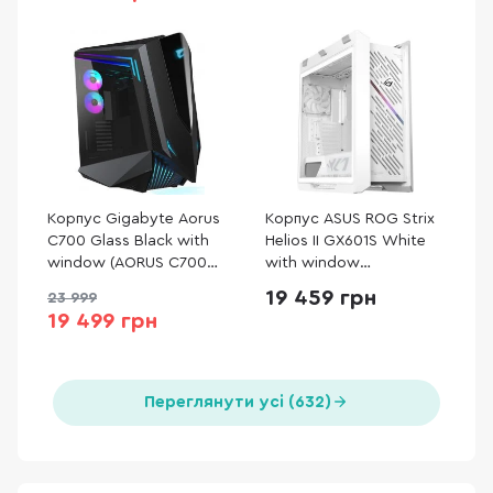
Корпус Gigabyte Aorus
Корпус ASUS ROG Strix
C700 Glass Black with
Helios II GX601S White
window (AORUS C700
with window
GLASS)
(90DC00W3-B39000)
19 459 грн
23 999
19 499 грн
Переглянути усі (632)