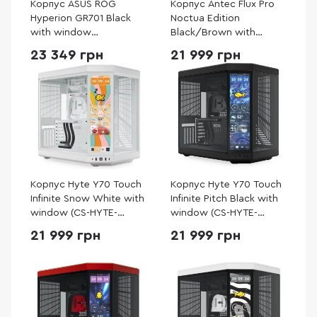
Корпус ASUS ROG
Корпус Antec Flux Pro
Hyperion GR701 Black
Noctua Edition
with window
Black/Brown with
(90DC00F0-B39000)
window (Antec Flux Pro
23 349 грн
21 999 грн
Noctua Edition)
Корпус Hyte Y70 Touch
Корпус Hyte Y70 Touch
Infinite Snow White with
Infinite Pitch Black with
window (CS-HYTE-
window (CS-HYTE-
Y70TTI-WW)
Y70TTI-BB)
21 999 грн
21 999 грн