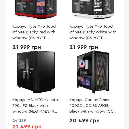
Корпус Hyte Y70 Touch
Корпус Hyte Y70 Touch
Infinite Black/Red with
Infinite Black/White with
window (CS-HYTE-
window (CS-HYTE-
Y70TTI-RB)
Y70TTI-WB)
21 999 грн
21 999 грн
Корпус MSI MEG Maestro
Корпус Corsair Frame
700L PZ Black with
4000D LCD RS ARGB
window (MEG MAESTRO
Black with window (CC-
700L PZ)
9011326-WW)
20 499 грн
24 259
21 499 грн