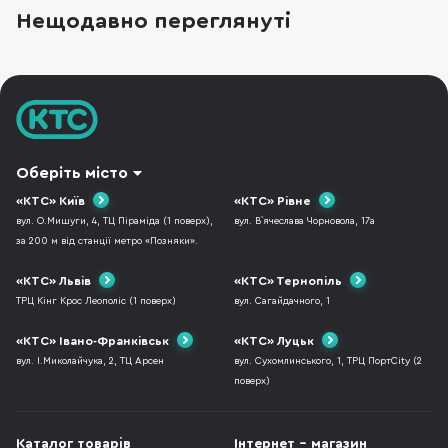
Нещодавно переглянуті
Оберіть місто
«КТС» Київ
«КТС» Рівне
вул. О.Мишуги, 4, ТЦ Піраміда (1 поверх),
вул. В`ячеслава Чорновола, 17а
за 200 м від станції метро «Позняки».
«КТС» Львів
«КТС» Тернопіль
ТРЦ Кінг Крос Леополіс (1 поверх)
вул. Сагайдачного, 1
«КТС» Івано-Франківськ
«КТС» Луцьк
вул. І.Миколайчука, 2, ТЦ Арсен
вул. Сухомлинського, 1, ТРЦ ПортCity (2
поверх)
Каталог товарів
Інтернет - магазин