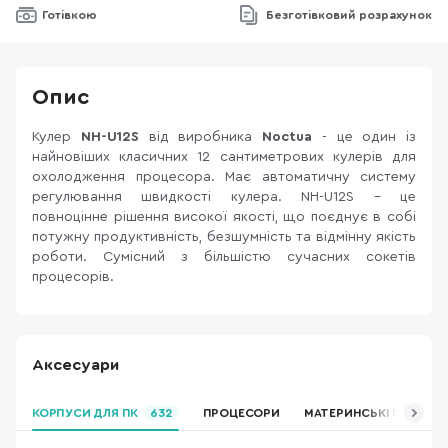
Готівкою
Безготівковий розрахунок
Опис
Кулер
NH-U12S
від виробника
Noctua
- це один із
найновіших класичних 12 сантиметрових кулерів для
охолодження процесора. Має автоматичну систему
регулювання швидкості кулера. NH-U12S - це
повноцінне рішення високої якості, що поєднує в собі
потужну продуктивність, безшумність та відмінну якість
роботи. Сумісний з більшістю сучасних сокетів
процесорів.
Аксесуари
КОРПУСИ ДЛЯ ПК
632
ПРОЦЕСОРИ
МАТЕРИНСЬКІ ПЛАТИ