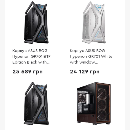
Корпус ASUS ROG
Корпус ASUS ROG
Hyperion GR701 BTF
Hyperion GR701 White
Edition Black with
with window
window (90DC00F0-
(90DC00F3-B39000)
25 689 грн
24 129 грн
B39020)