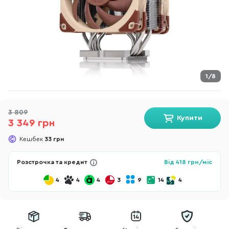
1/8
3 809
Купити
3 349 грн
Кешбек
33 грн
Розстрочка та кредит
Від
418
грн/міс
4
4
4
3
9
14
4