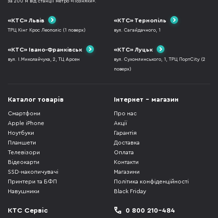
за 200 м від станції метро «Позняки».
«КТС» Львів
«КТС» Тернопіль
ТРЦ Кінг Крос Леополіс (1 поверх)
вул. Сагайдачного, 1
«КТС» Івано-Франківськ
«КТС» Луцьк
вул. І.Миколайчука, 2, ТЦ Арсен
вул. Сухомлинського, 1, ТРЦ ПортCity (2
поверх)
Каталог товарів
Інтернет - магазин
Смартфони
Про нас
Apple iPhone
Акції
Ноутбуки
Гарантія
Планшети
Доставка
Телевізори
Оплата
Відеокарти
Контакти
SSD-накопичувачі
Магазини
Принтери та БФП
Політика конфіденційності
Навушники
Black Friday
КТС Сервіс
0 800 210-484