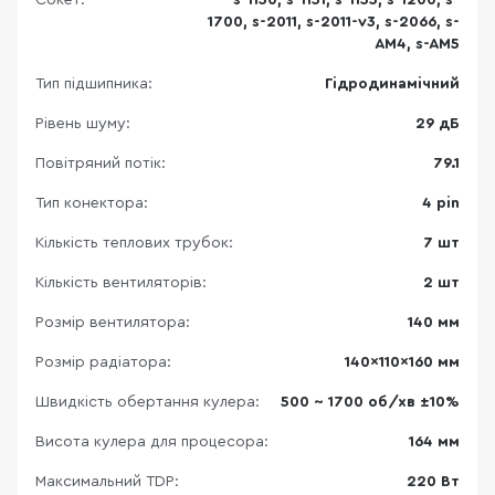
Сокет:
s-1150, s-1151, s-1155, s-1200, s-
1700, s-2011, s-2011-v3, s-2066, s-
AM4, s-AM5
Тип підшипника:
Гідродинамічний
Рівень шуму:
29 дБ
Повітряний потік:
79.1
Тип конектора:
4 pin
Кількість теплових трубок:
7 шт
Кількість вентиляторів:
2 шт
Розмір вентилятора:
140 мм
Розмір радіатора:
140×110×160 мм
Швидкість обертання кулера:
500 ~ 1700 об/хв ±10%
Висота кулера для процесора:
164 мм
Максимальний TDP:
220 Вт