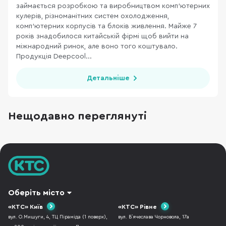
займається розробкою та виробництвом комп’ютерних
кулерів, різноманітних систем охолодження,
комп’ютерних корпусів та блоків живлення. Майже 7
років знадобилося китайській фірмі щоб вийти на
міжнародний ринок, але воно того коштувало.
Продукція Deepcool...
Детальніше
Нещодавно переглянуті
Оберіть місто
«КТС» Київ
«КТС» Рівне
вул. О.Мишуги, 4, ТЦ Піраміда (1 поверх),
вул. В`ячеслава Чорновола, 17а