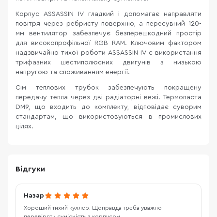
Корпус ASSASSIN IV гладкий і допомагає направляти
повітря через ребристу поверхню, а пересувний 120-
мм вентилятор забезпечує безперешкодний простір
для високопрофільної RGB RAM. Ключовим фактором
надзвичайно тихої роботи ASSASSIN IV є використання
трифазних шестиполюсних двигунів з низькою
напругою та споживанням енергії.
Сім теплових трубок забезпечують покращену
передачу тепла через дві радіаторні вежі. Термопаста
DM9, що входить до комплекту, відповідає суворим
стандартам, що використовуються в промислових
цілях.
Відгуки
Назар
Хороший тихий куллер. Щоправда треба уважно
перевіряти сумісність з корпусом