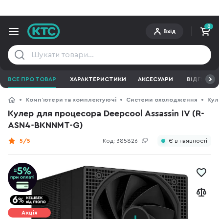
0
Вхід
ВСЕ ПРО ТОВАР
ХАРАКТЕРИСТИКИ
АКСЕСУАРИ
ВІДГУКИ
Компʼютери та комплектуючі
Системи охолодження
Кул
Кулер для процесора Deepcool Assassin IV (R-
ASN4-BKNNMT-G)
5/5
Код:
385826
Є в наявності
Акція