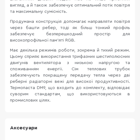
вигляд, а й також забезпечує оптимальний потік повітря
та максимальну сумісність.
Продумана конструкція допомагає направляти повітря
через башти ребер, тоді як більш тонкий профіль
забезпечує безперешкодний простір для
високопрофільної пам’яті RGB.
Має декілька режимів роботи, зокрема й тихий режим.
Цьому сприяє використання трифазних шестиполюсних
двигунів вентилятора з низькою напругою та
споживанням енергії. Сім теплових трубок
забезпечують покращену передачу тепла через дві
реберні радіаторні вежі для високої продуктивності.
Термопаста DM9, що входить до комплекту, відповідає
суворим стандартам, що використовуються в
промислових цілях.
Аксесуари