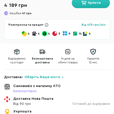
Купити
4 189 грн
Кешбек
41 грн
Розстрочка та кредит
Від
478
грн/міс
4
4
4
3
9
14
4
Відправимо
Безкоштовна
14 днів на
Гарантія
сьогодні
доставка
обмін товару
12 міс.
Доставка:
Оберіть Ваше місто
Самовивіз з магазину КТС
Безкоштовно
Доставка Нова Пошта
Від 90 грн
Готовий до відправки
Укрпошта