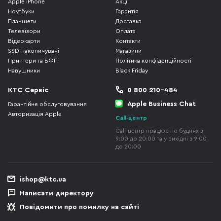
Apple iPhone
Акції
Ноутбуки
Гарантія
Планшети
Доставка
Телевізори
Оплата
Відеокарти
Контакти
SSD-накопичувачі
Магазини
Принтери та БФП
Політика конфіденційності
Навушники
Black Friday
КТС Сервіс
0 800 210-484
Apple Business Chat
Гарантійне обслуговування
Авторизація Apple
Call-центр
Call-центр працює по буднях з
9:00 до 20:00 та у вихідні з 9:00
до 20:00
ishop@ktc.ua
Написати директору
Повідомити про помилку на сайті