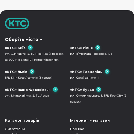
Оберіть місто
«КТС» Київ
«КТС» Рівне
вул. О.Мишуги, 4, ТЦ Піраміда (1 поверх),
вул. В`ячеслава Чорновола, 17а
за 200 м від станції метро «Позняки».
«КТС» Львів
«КТС» Тернопіль
ТРЦ Кінг Крос Леополіс (1 поверх)
вул. Сагайдачного, 1
«КТС» Івано-Франківськ
«КТС» Луцьк
вул. І.Миколайчука, 2, ТЦ Арсен
вул. Сухомлинського, 1, ТРЦ ПортCity (2
поверх)
Каталог товарів
Інтернет - магазин
Смартфони
Про нас