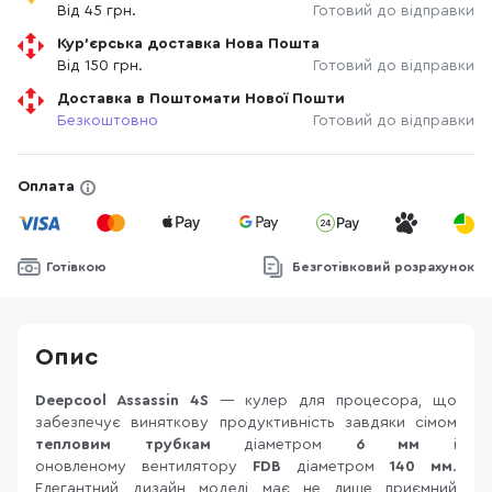
Від 45 грн.
Готовий до відправки
Кур'єрська доставка Нова Пошта
Від 150 грн.
Готовий до відправки
Доставка в Поштомати Нової Пошти
Безкоштовно
Готовий до відправки
Оплата
Готівкою
Безготівковий розрахунок
Опис
Deepcool Assassin 4S
— кулер для процесора, що
забезпечує виняткову продуктивність завдяки сімом
тепловим трубкам
діаметром
6 мм
і
оновленому вентилятору
FDB
діаметром
140 мм
.
Елегантний дизайн моделі має не лише приємний