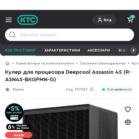
0
Вхід
ВСЕ ПРО ТОВАР
ХАРАКТЕРИСТИКИ
АКСЕСУАРИ
ВІДГУКИ
Компʼютери та комплектуючі
Системи охолодження
Кул
Кулер для процесора Deepcool Assassin 4S (R-
ASN4S-BKGPMN-G)
Оціни
Код:
397087
Є в наявності
Акція