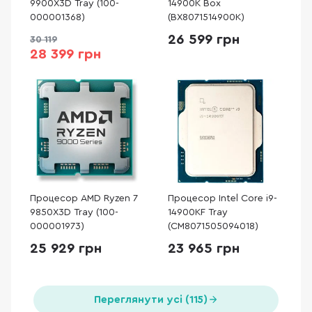
9900X3D Tray (100-
14900K Box
000001368)
(BX8071514900K)
26 599 грн
30 119
28 399 грн
Процесор AMD Ryzen 7
Процесор Intel Core i9-
9850X3D Tray (100-
14900KF Tray
000001973)
(CM8071505094018)
25 929 грн
23 965 грн
Переглянути усі (115)