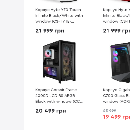
Корпус Hyte Y70 Touch
Корпус Hyte 
Infinite Black/White with
Infinite Black
window (CS-HYTE-
window (CS-H
Y70TTI-WB)
Y70TTI-RB)
21 999 грн
21 999 гр
Корпус Corsair Frame
Корпус Gigab
4000D LCD RS ARGB
C700 Glass Bl
Black with window (CC-
window (AOR
9011326-WW)
GLASS)
20 499 грн
23 999
19 499 гр