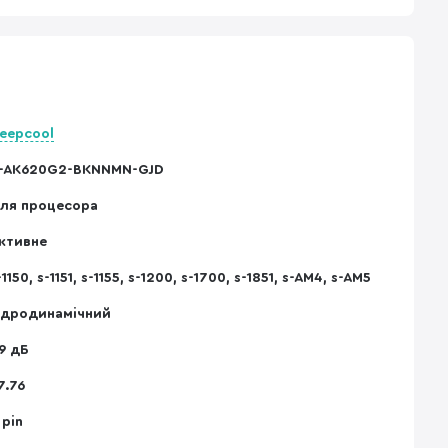
eepcool
-AK620G2-BKNNMN-GJD
ля процесора
ктивне
-1150, s-1151, s-1155, s-1200, s-1700, s-1851, s-AM4, s-AM5
ідродинамічний
9 дБ
7.76
 pin