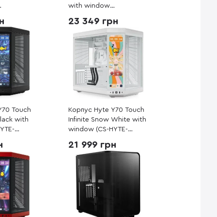
with window
39000)
(90DC00F0-B39000)
н
23 349 грн
Y70 Touch
Корпус Hyte Y70 Touch
Black with
Infinite Snow White with
YTE-
window (CS-HYTE-
Y70TTI-WW)
н
21 999 грн