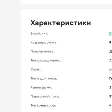
Характеристики
Виробник:
D
Код виробника:
R
Призначення:
Д
Тип охолодження:
А
Сокет:
s
Тип підшипника:
Г
Рівень шуму:
2
Повітряний потік:
5
Тип конектора:
4