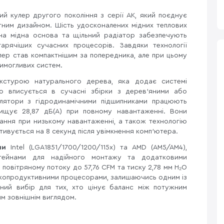
й кулер другого покоління з серії AK, який поєднує
тним дизайном. Шість удосконалених мідних теплових
на мідна основа та щільний радіатор забезпечують
гарячіших сучасних процесорів. Завдяки технології
лер став компактнішим за попередника, але при цьому
имогливих систем.
кстурою натурального дерева, яка додає системі
но вписується в сучасні збірки з дерев'яними або
илятори з гідродинамічними підшипниками працюють
щує 28,87 дБ(А) при повному навантаженні. Вони
ання при низькому навантаженні, а також технологію
тивується на 8 секунд після увімкнення комп'ютера.
ми
Intel (LGA1851/1700/1200/115x) та AMD (AM5/AM4),
штейнами для надійного монтажу та додатковими
повітряному потоку до 57,76 CFM та тиску 2,78 мм H₂O
окопродуктивними процесорами, залишаючись одним із
ьний вибір для тих, хто цінує баланс між потужним
м зовнішнім виглядом.