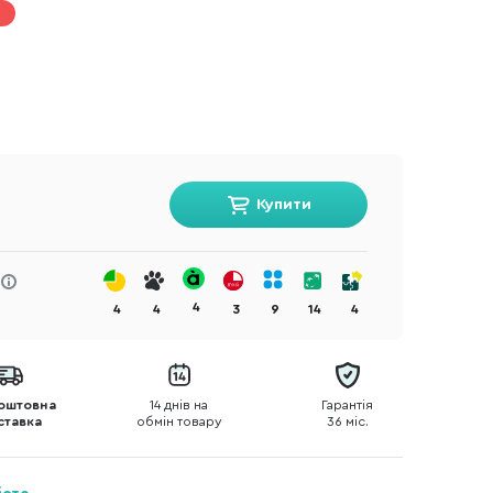
Купити
4
4
4
3
9
14
4
оштовна
14 днів на
Гарантія
ставка
обмін товару
36 міс.