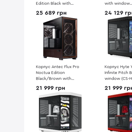
Edition Black with
with window
window (90DC00F0-
(90DC00F3-B
25 689 грн
24 129 гр
B39020)
Корпус Antec Flux Pro
Корпус Hyte 
Noctua Edition
Infinite Pitch 
Black/Brown with
window (CS-H
window (Antec Flux Pro
Y70TTI-BB)
21 999 грн
21 999 гр
Noctua Edition)