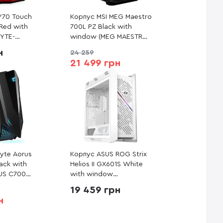
Y70 Touch
Корпус MSI MEG Maestro
/Red with
700L PZ Black with
YTE-
window (MEG MAESTRO
700L PZ)
н
24 259
21 499 грн
yte Aorus
Корпус ASUS ROG Strix
ack with
Helios II GX601S White
US C700
with window
(90DC00W3-B39000)
19 459 грн
н