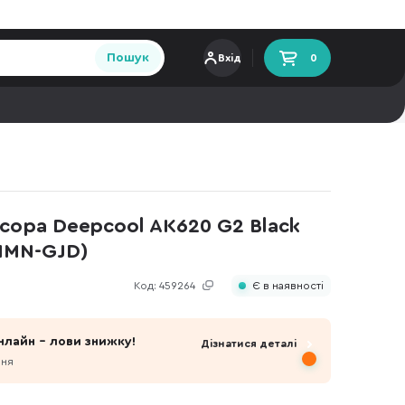
Пошук
Вхід
0
сора Deepcool AK620 G2 Black
NMN-GJD)
Код:
459264
Є в наявності
нлайн - лови знижку!
Дізнатися деталі
пня