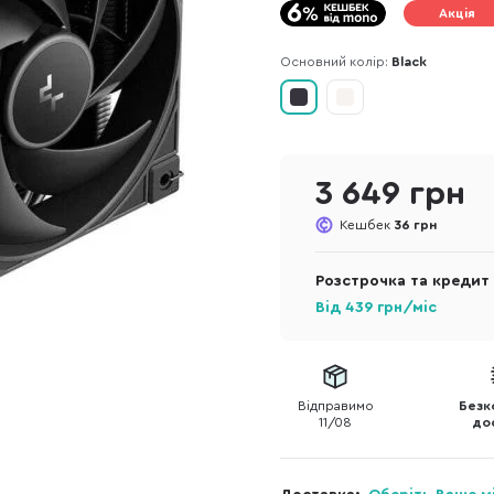
Акція
Основний колір:
Black
3 649 грн
Кешбек
36 грн
Розстрочка та кредит
Від
439
грн/міс
Відправимо
Безк
11/08
до