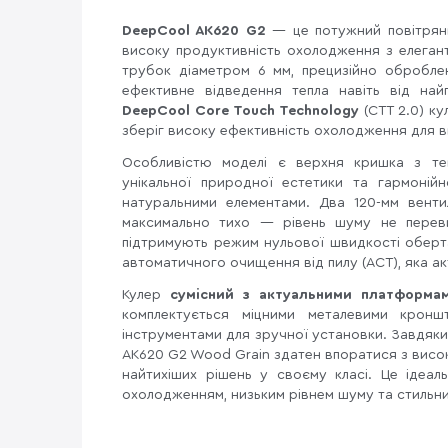
DeepCool AK620 G2
— це потужний повітряни
високу продуктивність охолодження з елеган
трубок діаметром 6 мм, прецизійно обробле
ефективне відведення тепла навіть від най
DeepCool Core Touch Technology
(CTT 2.0) ку
зберіг високу ефективність охолодження для в
Особливістю моделі є верхня кришка з те
унікальної природної естетики та гармоній
натуральними елементами. Два 120-мм вент
максимально тихо — рівень шуму не переви
підтримують режим нульової швидкості оберт
автоматичного очищення від пилу (ACT), яка ак
Кулер
сумісний з актуальними платформа
комплектується міцними металевими крон
інструментами для зручної установки. Завдяки 
AK620 G2 Wood Grain здатен впоратися з вис
найтихіших рішень у своєму класі. Це ідеал
охолодженням, низьким рівнем шуму та стильни