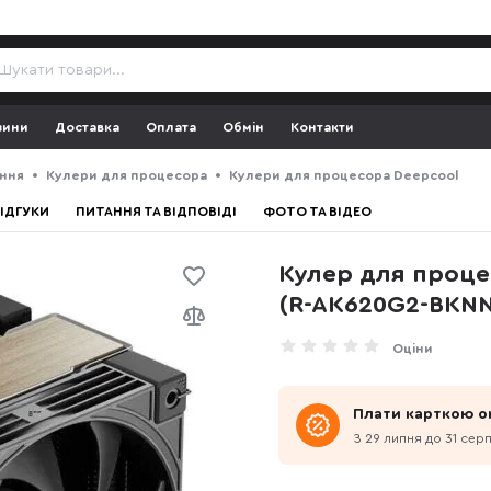
зини
Доставка
Оплата
Обмін
Контакти
ння
Кулери для процесора
Кулери для процесора Deepcool
ІДГУКИ
ПИТАННЯ ТА ВІДПОВІДІ
ФОТО ТА ВІДЕО
Кулер для проце
(R-AK620G2-BKN
Оціни
Плати карткою о
З 29 липня до 31 сер