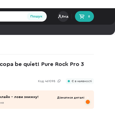
Пошук
Вхід
0
ора be quiet! Pure Rock Pro 3
Код:
461098
Є в наявності
нлайн - лови знижку!
Дізнатися деталі
пня