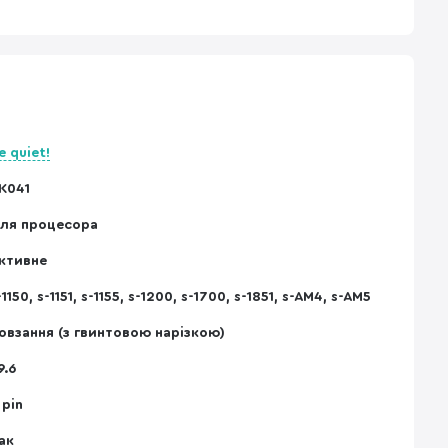
e quiet!
K041
ля процесора
ктивне
-1150, s-1151, s-1155, s-1200, s-1700, s-1851, s-AM4, s-AM5
овзання (з гвинтовою нарізкою)
9.6
 pin
ак