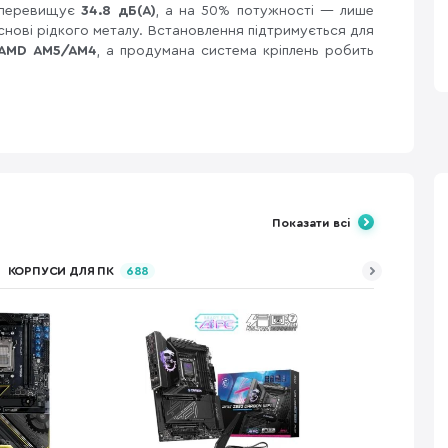
 перевищує
34.8 дБ(А)
, а на 50% потужності — лише
основі рідкого металу. Встановлення підтримується для
і AMD AM5/AM4
, а продумана система кріплень робить
Показати всі
КОРПУСИ ДЛЯ ПК
688