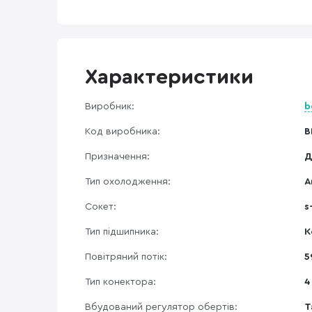
Характеристики
Виробник:
b
Код виробника:
B
Призначення:
Д
Тип охолодження:
А
Сокет:
s
Тип підшипника:
К
Повітряний потік:
5
Тип конектора:
4
Вбудований регулятор обертів:
Т