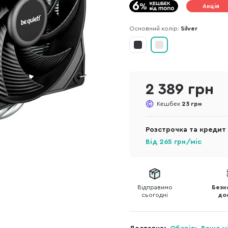
Акція
Основний колір:
Silver
2 389 грн
Кешбек
23 грн
Розстрочка та кредит
Від
265
грн/міс
Відправимо
Безк
сьогодні
до