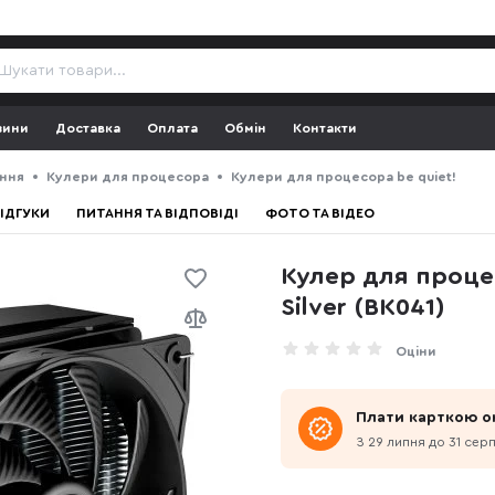
зини
Доставка
Оплата
Обмін
Контакти
ння
Кулери для процесора
Кулери для процесора be quiet!
ІДГУКИ
ПИТАННЯ ТА ВІДПОВІДІ
ФОТО ТА ВІДЕО
Кулер для процес
Silver (BK041)
Оціни
Плати карткою о
З 29 липня до 31 сер