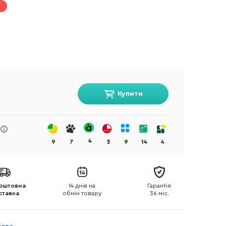
Купити
4
9
7
3
9
14
4
оштовна
14 днів на
Гарантія
ставка
обмін товару
36 міс.