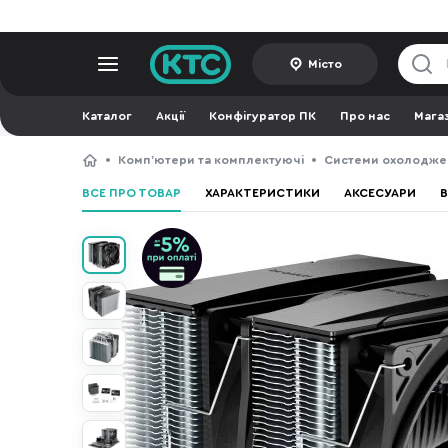
Місто
Каталог
Акції
Конфігуратор ПК
Про нас
Мага
Компʼютери та комплектуючі
Системи охолодже
ВСЕ ПРО ТОВАР
ХАРАКТЕРИСТИКИ
АКСЕСУАРИ
В