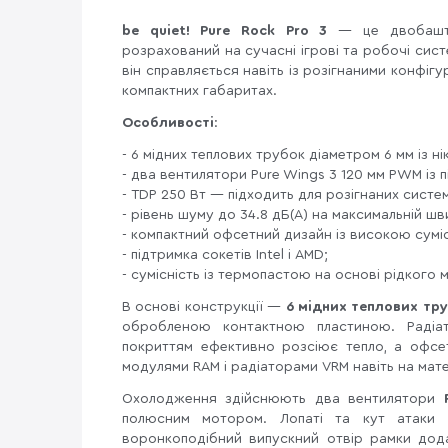
be quiet! Pure Rock Pro 3
— це двобаштов
розрахований на сучасні ігрові та робочі си
він справляється навіть із розігнаними конфіг
компактних габаритах.
Особливості
:
- 6 мідних теплових трубок діаметром 6 мм із
- два вентилятори Pure Wings 3 120 мм PWM із п
- TDP 250 Вт — підходить для розігнаних систе
- рівень шуму до 34.8 дБ(А) на максимальній шв
- компактний офсетний дизайн із високою суміс
- підтримка сокетів Intel і AMD;
- сумісність із термопастою на основі рідкого 
В основі конструкції —
6 мідних теплових тр
обробленою контактною пластиною. Радіат
покриттям ефективно розсіює тепло, а офсет
модулями RAM і радіаторами VRM навіть на мат
Охолодження здійснюють два вентилятори
полюсним мотором. Лопаті та кут атаки п
воронкоподібний випускний отвір рамки дод