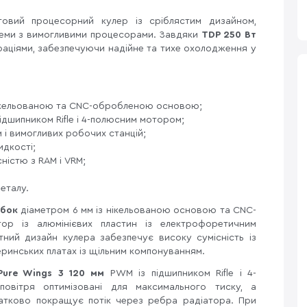
ий процесорний кулер із сріблястим дизайном,
стеми з вимогливими процесорами. Завдяки
TDP 250 Вт
ураціями, забезпечуючи надійне та тихе охолодження у
 нікельованою та CNC-обробленою основою;
ідшипником Rifle і 4-полюсним мотором;
м і вимогливих робочих станцій;
идкості;
ністю з RAM і VRM;
металу.
убок
діаметром 6 мм із нікельованою основою та CNC-
ор із алюмінієвих пластин із електрофоретичним
ний дизайн кулера забезпечує високу сумісність із
еринських платах із щільним компонуванням.
Pure Wings 3 120 мм
PWM із підшипником Rifle і 4-
овітря оптимізовані для максимального тиску, а
атково покращує потік через ребра радіатора. При