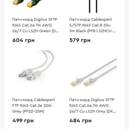
Патч-корд Digitus SFTP
Патч-корд Cablexpert
RJ45 Cat.6a 7m AWG
S/STP RJ45 Cat.8 50u
26/7 Cu LSZH Green (DK-
5m Black (PP8-LSZHCU-
1644-A-070/G)
BK-5M)
604 грн
579 грн
Патч-корд Cablexpert
Патч-корд Digitus SFTP
FTP RJ45 Cat.5e 20m
RJ45 Cat.6a 7m AWG
Grey (PP22-20M)
26/7 Cu LSZH Grey (DK-
1644-A-070)
499 грн
484 грн