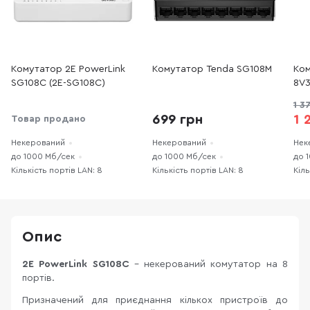
Комутатор 2E PowerLink
Комутатор Tenda SG108M
Ком
SG108C (2E-SG108C)
8V3
1 3
699 грн
1 
Товар продано
Некерований
Некерований
Нек
до 1000 Мб/сек
до 1000 Мб/сек
до 
Кількість портів LAN: 8
Кількість портів LAN: 8
Кіль
Опис
2E PowerLink SG108C
– некерований комутатор на 8
портів.
Призначений для приєднання кількох пристроїв до