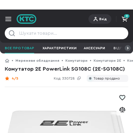
0
Вхід
ВСЕ ПРО ТОВАР
ХАРАКТЕРИСТИКИ
АКСЕСУАРИ
ВІДГУКИ
Мережеве обладнання
Комутатори
Комутатори 2E
Ко
Комутатор 2E PowerLink SG108C (2E-SG108C)
4/5
Код:
330728
Товар продано