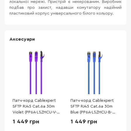
локальної мережі. Пристрій є некерованим. Виробник
подбав про захист, надавши комутатору надійний
пластиковий корпус універсального білого кольору.
Аксесуари
Патч-корд Cablexpert
Патч-корд Cablexpert
SFTP RJ45 Cat.6a 30m
SFTP RJ45 Cat.6a 30m
Violet (PP6A-LSZHCU-V-
Blue (PP6A-LSZHCU-B-
30M)
30M)
1 449 грн
1 449 грн