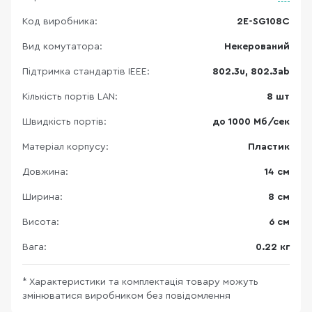
Код виробника:
2E-SG108C
Вид комутатора:
Некерований
Підтримка стандартів IEEE:
802.3u, 802.3ab
Кількість портів LAN:
8 шт
Швидкість портів:
до 1000 Мб/сек
Матеріал корпусу:
Пластик
Довжина:
14 см
Ширина:
8 см
Висота:
6 см
Вага:
0.22 кг
* Характеристики та комплектація товару можуть
змінюватися виробником без повідомлення