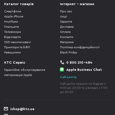
Каталог товарів
Інтернет - магазин
Смартфони
Про нас
Apple iPhone
Акції
Ноутбуки
Гарантія
Планшети
Доставка
Телевізори
Оплата
Відеокарти
Контакти
SSD-накопичувачі
Магазини
Принтери та БФП
Політика конфіденційності
Навушники
Black Friday
КТС Сервіс
0 800 210-484
Apple Business Chat
Гарантійне обслуговування
Авторизація Apple
Call-центр
Call-центр працює по буднях з
9:00 до 20:00 та у вихідні з 9:00
до 20:00
ishop@ktc.ua