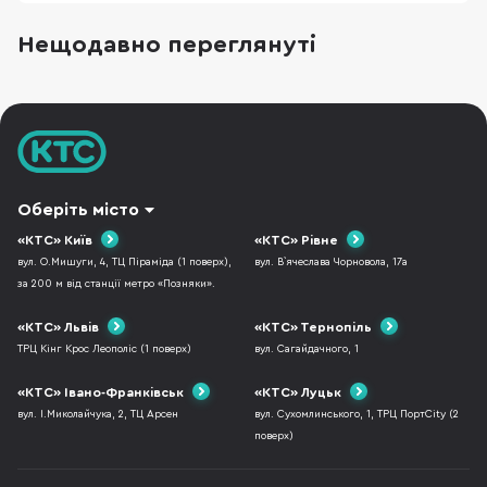
Нещодавно переглянуті
Оберіть місто
«КТС» Київ
«КТС» Рівне
вул. О.Мишуги, 4, ТЦ Піраміда (1 поверх),
вул. В`ячеслава Чорновола, 17а
за 200 м від станції метро «Позняки».
«КТС» Львів
«КТС» Тернопіль
ТРЦ Кінг Крос Леополіс (1 поверх)
вул. Сагайдачного, 1
«КТС» Івано-Франківськ
«КТС» Луцьк
вул. І.Миколайчука, 2, ТЦ Арсен
вул. Сухомлинського, 1, ТРЦ ПортCity (2
поверх)