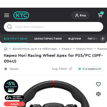
0
Вхід
ВСЕ ПРО ТОВАР
ХАРАКТЕРИСТИКИ
ВІДГУКИ
ПИТАННЯ ТА 
Джойстики, рулі та геймпади
Кермо
Кермо Hori
Кермо 
Кермо Hori Racing Wheel Apex for PS5/PC (SPF-
004U)
Оціни
Код:
374401
Є в наявності
Акція