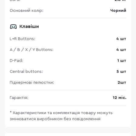
Основний колір:
Чорний
Клавіши
L+R Buttons:
4 шт
A / B / X / Y Buttons:
4 шт
D-Pad:
1 шт
Central buttons:
5 шт
Підкермові пелюстки:
2шт
Гарантія:
12 міс.
* Характеристики та комплектація товару можуть
змінюватися виробником без повідомлення