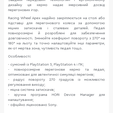
Завдяки передовим технологіям і ергономічному
дизайну це кермо надає імерсивний досвід
перегонових ігор.
Racing Wheel Apex надійно закріплюється на столі або
підставці для перегонового колеса за допомогою
міцних затискачів і сталевих деталей. Педалі
повнорозмірні й розроблені для забезпечення
довговічності. Змінюйте коефіцієнт повороту з 270° на
180° на льоту та точно налаштовуйте інші параметри,
як-от мертва зона, чутливість педалі тощо.
Особливості:
- сумісний із PlayStation 5, PlayStation 4 і ПК;
- повнорозмірне перегонове кермо та педалі,
оптимізовані для автентичної симуляції перегонів;
- радіус повороту 270 градусів із можливістю
регулювання виходу;
- міцна система затискачів;
- зручна програма HORI Device Manager для
налаштування;
- офіційно ліцензовано Sony.