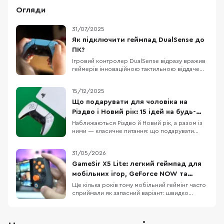
Огляди
31/07/2025
Як підключити геймпад DualSense до
ПК?
Ігровий контролер DualSense відразу вражив
геймерів інноваційною тактильною віддачею
та адаптивними тригерами і користуватися цим
геймпадом можна не лише на консолі PS5 –
15/12/2025
він сумісний і з комп’ютерами, ноутбуками та
навіть смартфонами. Потрібно лише
Що подарувати для чоловіка на
правильно під’єднати DualSense і виконати
Різдво і Новий рік: 15 ідей на будь-
нескладн
який бюджет
Наближаються Різдво й Новий рік, а разом із
ними — класичне питання: що подарувати
чоловіку, щоб це було і “вау”, і справді
корисно. У цій підбірці ми зібрали 15 техно-
31/05/2026
ідей під різні сценарії життя: для геймера,
офісного працівника, спортсмена, меломана
GameSir X5 Lite: легкий геймпад для
та любителя подорожей. Тут немає
мобільних ігор, GeForce NOW та
випадкових по
GameHub
Ще кілька років тому мобільний геймінг часто
сприймали як запасний варіант: швидко
пограти в дорозі, а за “нормальним” досвідом
сідати вже за ПК чи консоль. Тепер ця логіка
помітно застаріла. Смартфони стали