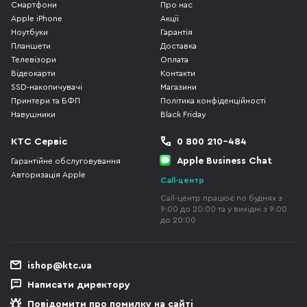
Смартфони
Про нас
Apple iPhone
Акції
Ноутбуки
Гарантія
Планшети
Доставка
Телевізори
Оплата
Відеокарти
Контакти
SSD-накопичувачі
Магазини
Принтери та БФП
Політика конфіденційності
Навушники
Black Friday
КТС Сервіс
0 800 210-484
Apple Business Chat
Гарантійне обслуговування
Авторизація Apple
Call-центр
Call-центр працює по буднях з
9:00 до 20:00 та у вихідні з 9:00
до 20:00
ishop@ktc.ua
Написати директору
Повідомити про помилку на сайті