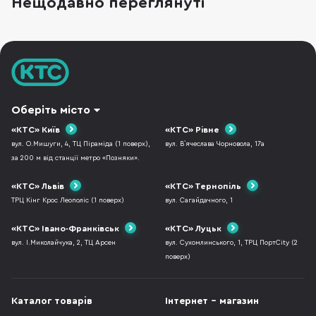
Нещодавно переглянуті
потужнішими, хмарні сервіси на кшталт
GeForce NOW навчилися доставляти ПК-ігри
на телефон, а
Оберіть місто
«КТС» Київ
«КТС» Рівне
вул. О.Мишуги, 4, ТЦ Піраміда (1 поверх),
вул. В`ячеслава Чорновола, 17а
за 200 м від станції метро «Позняки».
«КТС» Львів
«КТС» Тернопіль
ТРЦ Кінг Крос Леополіс (1 поверх)
вул. Сагайдачного, 1
«КТС» Івано-Франківськ
«КТС» Луцьк
вул. І.Миколайчука, 2, ТЦ Арсен
вул. Сухомлинського, 1, ТРЦ ПортCity (2
поверх)
Каталог товарів
Інтернет - магазин