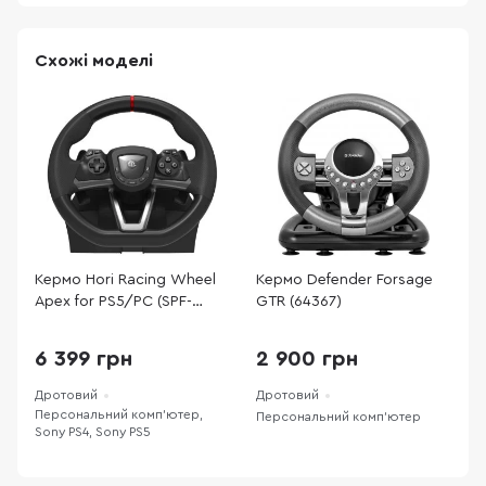
Схожі моделі
Кермо Hori Racing Wheel
Кермо Defender Forsage
К
Apex for PS5/PC (SPF-
GTR (64367)
f
004U)
(
1
6 399 грн
2 900 грн
Дротовий
Дротовий
Д
Персональний комп’ютер,
П
Персональний комп’ютер
Sony PS4, Sony PS5
S