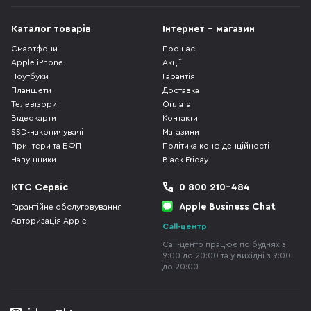
Каталог товарів
Інтернет - магазин
Смартфони
Про нас
Apple iPhone
Акції
Ноутбуки
Гарантія
Планшети
Доставка
Телевізори
Оплата
Відеокарти
Контакти
SSD-накопичувачі
Магазини
Принтери та БФП
Політика конфіденційності
Навушники
Black Friday
КТС Сервіс
0 800 210-484
Apple Business Chat
Гарантійне обслуговування
Авторизація Apple
Call-центр
Call-центр працює по буднях з
9:00 до 20:00 та у вихідні з 9:00
до 20:00