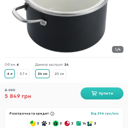
1/4
Об'єм:
6
Діаметр каструлі:
24
6 л
3.7 л
24 см
20 см
8 999
Купити
5 849 грн
Розстрочка та кредит
Від
596
грн/міс
3
3
3
3
14
3