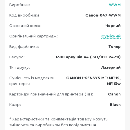
Виробник:
WWM
Код виробника:
Canon-047-WWM
Основний колір:
Чорний
Оригінальний картридж:
Сумісний
Вид фарбника:
Тонер
Ресурс:
1600 аркушів A4 (ISO/IEC 24711)
Тип друку:
Лазерний
Сумісність із моделями
CANON I-SENSYS MF: MF112,
принтерів:
MF113w
Картридж призначений для принтера (-ів):
Canon
Колір:
Black
* Характеристики та комплектація товару можуть
змінюватися виробником без повідомлення