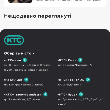
або ймовірно і вже закінчилася тому ви тут.
Дочитавши статтю до кінця ви отримаєте
відповіді на питання: що трапиться, якщо не
Нещодавно переглянуті
зважати на попередження про закінчення
фарби? які основні види фарб використову
Оберіть місто
«КТС» Київ
«КТС» Рівне
вул. О.Мишуги, 4, ТЦ Піраміда (1 поверх),
вул. В`ячеслава Чорновола, 17а
за 200 м від станції метро «Позняки».
«КТС» Львів
«КТС» Тернопіль
ТРЦ Кінг Крос Леополіс (1 поверх)
вул. Сагайдачного, 1
«КТС» Івано-Франківськ
«КТС» Луцьк
вул. І.Миколайчука, 2, ТЦ Арсен
вул. Сухомлинського, 1, ТРЦ ПортCity (2
поверх)