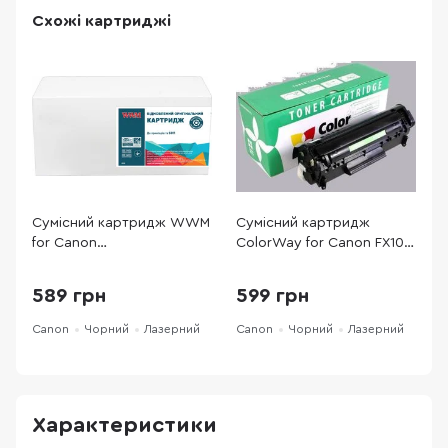
Схожі картриджі
Сумісний картридж WWM
Сумісний картридж
С
for Canon
ColorWay for Canon FX10
C
LBP112/MFP112/113 Black
Black (CW-CFX10M)
2
(Canon-047-WWM)
589 грн
599 грн
Canon
Чорний
Лазерний
Canon
Чорний
Лазерний
C
Характеристики