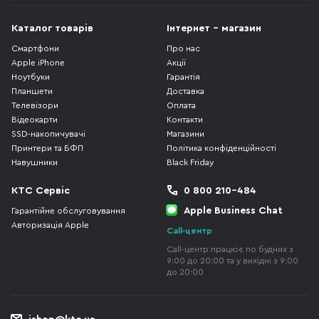
Каталог товарів
Інтернет - магазин
Смартфони
Про нас
Apple iPhone
Акції
Ноутбуки
Гарантія
Планшети
Доставка
Телевізори
Оплата
Відеокарти
Контакти
SSD-накопичувачі
Магазини
Принтери та БФП
Політика конфіденційності
Навушники
Black Friday
КТС Сервіс
0 800 210-484
Apple Business Chat
Гарантійне обслуговування
Авторизація Apple
Call-центр
Call-центр працює по буднях з
9:00 до 20:00 та у вихідні з 9:00
до 20:00