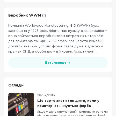
Виробник WWM
Компанія Worldwide Manufacturing, E.D (WWM) була
заснована у 1993 році. Фірма має вузьку спеціалізацію –
вона займається виробництвом витратних матеріалів
для принтерів та БФП. У цій сфері спеціалісти компанії
досягли значних успіхів: фірма стала дуже відомою у
країнах СНД, а особливо – в Україні. Асортимент...
Детальніше
Огляди
20/04/2018
Що варто знати і як діяти, коли у
принтері закінчується фарба
Якщо у вас є струменевий принтер, то рано чи
пізно настане момент, коли закінчиться фарба