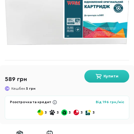
Купити
589 грн
Кешбек
5 грн
Розстрочка та кредит
Від
196
грн/міс
3
3
3
3
3