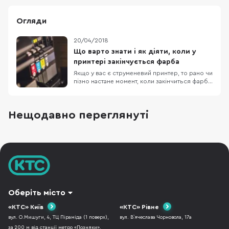
Огляди
20/04/2018
Що варто знати і як діяти, коли у
принтері закінчується фарба
Якщо у вас є струменевий принтер, то рано чи
пізно настане момент, коли закінчиться фарба
або ймовірно і вже закінчилася тому ви тут.
Дочитавши статтю до кінця ви отримаєте
відповіді на питання: що трапиться, якщо не
Нещодавно переглянуті
зважати на попередження про закінчення
фарби? які основні види фарб використову
Оберіть місто
«КТС» Київ
«КТС» Рівне
вул. О.Мишуги, 4, ТЦ Піраміда (1 поверх),
вул. В`ячеслава Чорновола, 17а
за 200 м від станції метро «Позняки».