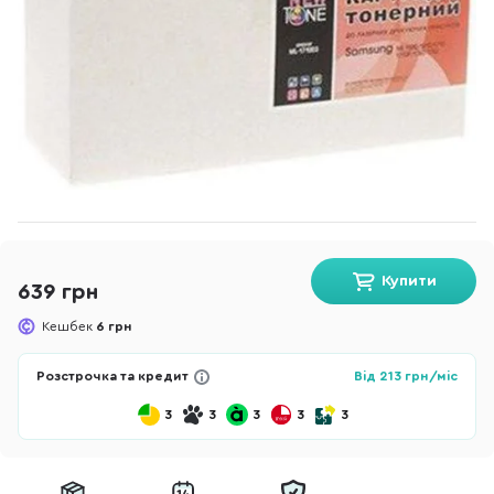
Купити
639 грн
Кешбек
6 грн
Розстрочка та кредит
Від
213
грн/міс
3
3
3
3
3