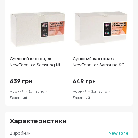
Сумісний картридж
Сумісний картридж
С
NewTone for Samsung ML-
NewTone for Samsung SCX-
C
1666/1661/1861/1866 Black
4200/4220 Black
S
(ML.1666E)
639 грн
649 грн
Чорний
Samsung
Чорний
Samsung
Ч
Лазерний
Лазерний
Л
Характеристики
Виробник:
NewTone