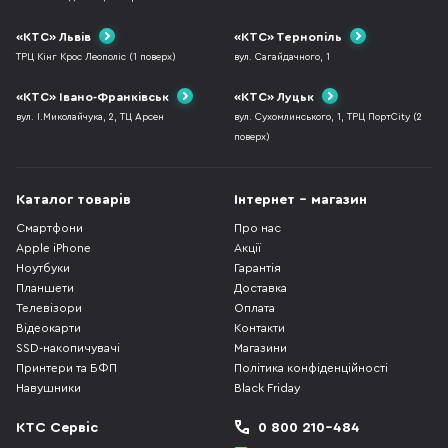
«КТС» Львів
«КТС» Тернопіль
ТРЦ Кінг Крос Леополіс (1 поверх)
вул. Сагайдачного, 1
«КТС» Івано-Франківськ
«КТС» Луцьк
вул. І.Миколайчука, 2, ТЦ Арсен
вул. Сухомлинського, 1, ТРЦ ПортCity (2
поверх)
Каталог товарів
Інтернет - магазин
Смартфони
Про нас
Apple iPhone
Акції
Ноутбуки
Гарантія
Планшети
Доставка
Телевізори
Оплата
Відеокарти
Контакти
SSD-накопичувачі
Магазини
Принтери та БФП
Політика конфіденційності
Навушники
Black Friday
КТС Сервіс
0 800 210-484