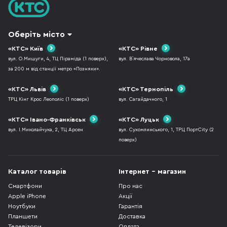
Оберіть місто
«КТС» Київ
«КТС» Рівне
вул. О.Мишуги, 4, ТЦ Піраміда (1 поверх),
вул. В`ячеслава Чорновола, 17а
за 200 м від станції метро «Позняки».
«КТС» Львів
«КТС» Тернопіль
ТРЦ Кінг Крос Леополіс (1 поверх)
вул. Сагайдачного, 1
«КТС» Івано-Франківськ
«КТС» Луцьк
вул. І.Миколайчука, 2, ТЦ Арсен
вул. Сухомлинського, 1, ТРЦ ПортCity (2
поверх)
Каталог товарів
Інтернет - магазин
Смартфони
Про нас
Apple iPhone
Акції
Ноутбуки
Гарантія
Планшети
Доставка
Телевізори
Оплата