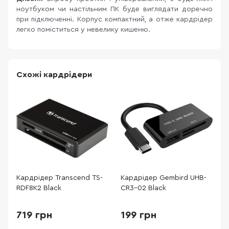
ноутбуком чи настільним ПК буде виглядати доречно
при підключенні. Корпус компактний, а отже кардрідер
легко поміститься у невелику кишеню.
Схожі кардрідери
Кардрідер Transcend TS-
Кардрідер Gembird UHB-
К
RDF8K2 Black
CR3-02 Black
R
719 грн
199 грн