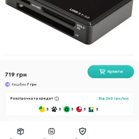
Купити
719 грн
Кешбек
7 грн
Розстрочка та кредит
Від
240
грн/міс
3
3
3
3
3