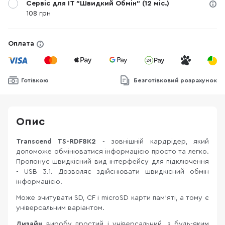
Сервіс для IT "Швидкий Обмін" (12 міс.)
108 грн
Оплата
Готівкою
Безготівковий розрахунок
Опис
Transcend TS-RDF8K2
- зовнішній кардрідер, який
допоможе обмінюватися інформацією просто та легко.
Пропонує швидкісний вид інтерфейсу для підключення
- USB 3.1. Дозволяє здійснювати швидкісний обмін
інформацією.
Може зчитувати SD, CF і microSD карти пам'яті, а тому є
універсальним варіантом.
Дизайн
виробу простий і універсальний, з будь-яким