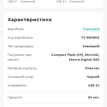
USB 3.1
Зовнішній
USB 3.1
Зовнішній
U
Характеристики
Виробник:
Transcend
Код виробника:
TS-RDF8K2
Тип кардрідера:
Зовнішній
Підтримка карт
Compact Flash (CF), MicroSD,
пам’яті:
Secure Digital (SD)
Матеріал корпусу:
Пластик
Основний колір:
Чорний
Інтерфейси:
USB 3.1
Гарантія:
24 міс.