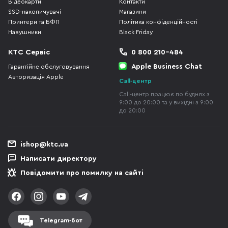
Відеокарти
Контакти
SSD-накопичувачі
Магазини
Принтери та БФП
Політика конфіденційності
Навушники
Black Friday
КТС Сервіс
0 800 210-484
Apple Business Chat
Гарантійне обслуговування
Авторизація Apple
Call-центр
Call-центр працює по буднях з
9:00 до 20:00 та у вихідні з 9:00
до 20:00
ishop@ktc.ua
Написати директору
Повідомити про помилку на сайті
Telegram-бот