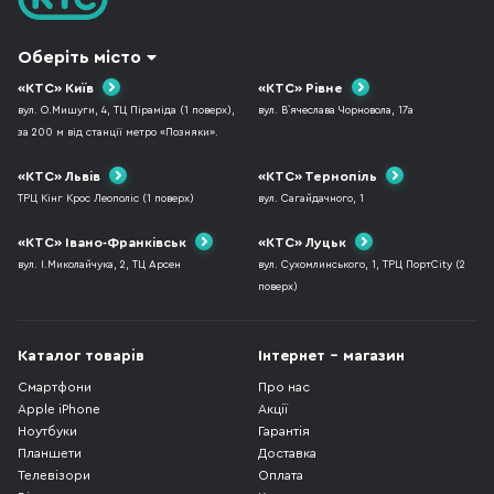
Оберіть місто
«КТС» Київ
«КТС» Рівне
вул. О.Мишуги, 4, ТЦ Піраміда (1 поверх),
вул. В`ячеслава Чорновола, 17а
за 200 м від станції метро «Позняки».
«КТС» Львів
«КТС» Тернопіль
ТРЦ Кінг Крос Леополіс (1 поверх)
вул. Сагайдачного, 1
«КТС» Івано-Франківськ
«КТС» Луцьк
вул. І.Миколайчука, 2, ТЦ Арсен
вул. Сухомлинського, 1, ТРЦ ПортCity (2
поверх)
Каталог товарів
Інтернет - магазин
Смартфони
Про нас
Apple iPhone
Акції
Ноутбуки
Гарантія
Планшети
Доставка
Телевізори
Оплата