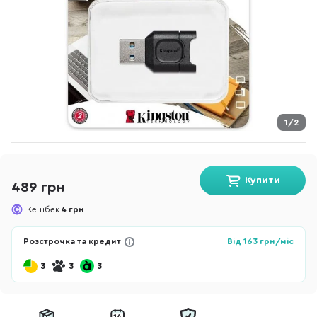
1/2
Купити
489 грн
Кешбек
4 грн
Розстрочка та кредит
Від
163
грн/міс
3
3
3