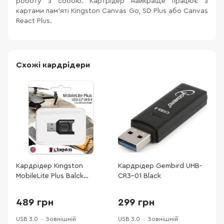
роботу з собою. Картрідер найкраще працює з
картами пам'яті Kingston Canvas Go, SD Plus або Canvas
React Plus.
Схожі кардрідери
Кардрідер Kingston
Кардрідер Gembird UHB-
К
MobileLite Plus Balck
CR3-01 Black
M
(MLPM)
489 грн
299 грн
USB 3.0
Зовнішній
USB 3.0
Зовнішній
U