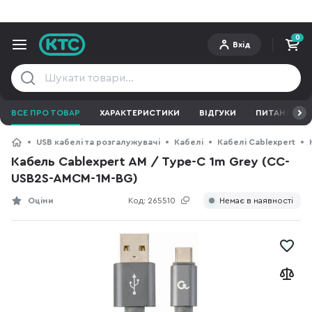
0
Вхід
ВСЕ ПРО ТОВАР
ХАРАКТЕРИСТИКИ
ВІДГУКИ
ПИТАННЯ ТА 
USB кабелі та розгалужувачі
Кабелі
Кабелі Cablexpert
Кабель Cablexpert AM / Type-C 1m Grey (CC-
USB2S-AMCM-1M-BG)
Оціни
Код:
265510
Немає в наявності