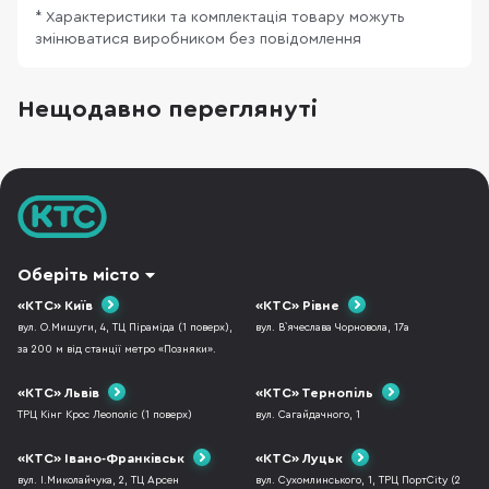
* Характеристики та комплектація товару можуть
змінюватися виробником без повідомлення
Нещодавно переглянуті
Оберіть місто
«КТС» Київ
«КТС» Рівне
вул. О.Мишуги, 4, ТЦ Піраміда (1 поверх),
вул. В`ячеслава Чорновола, 17а
за 200 м від станції метро «Позняки».
«КТС» Львів
«КТС» Тернопіль
ТРЦ Кінг Крос Леополіс (1 поверх)
вул. Сагайдачного, 1
«КТС» Івано-Франківськ
«КТС» Луцьк
вул. І.Миколайчука, 2, ТЦ Арсен
вул. Сухомлинського, 1, ТРЦ ПортCity (2