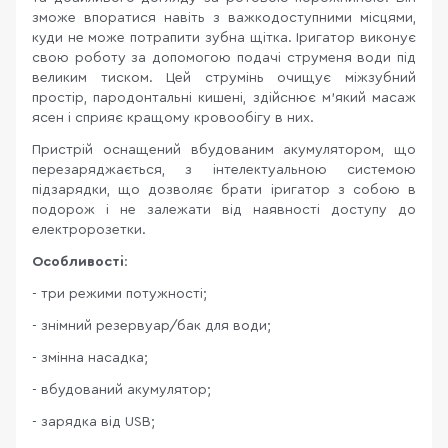
зможе впоратися навіть з важкодоступними місцями,
куди не може потрапити зубна щітка. Іригатор виконує
свою роботу за допомогою подачі струменя води під
великим тиском. Цей струмінь очищує міжзубний
простір, пародонтальні кишені, здійснює м'який масаж
ясен і сприяє кращому кровообігу в них.
Пристрій оснащений вбудованим акумулятором, що
перезаряджається, з інтелектуальною системою
підзарядки, що дозволяє брати іригатор з собою в
подорож і не залежати від наявності доступу до
електророзетки.
Особливості
:
- три режими потужності;
- знімний резервуар/бак для води;
- змінна насадка;
- вбудований акумулятор;
- зарядка від USB;