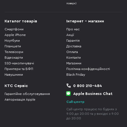
поверх)
Каталог товарів
Інтернет - магазин
Смартфони
Про нас
Apple iPhone
Акції
Ноутбуки
Гарантія
Планшети
Доставка
Телевізори
Оплата
Відеокарти
Контакти
SSD-накопичувачі
Магазини
Принтери та БФП
Політика конфіденційності
Навушники
Black Friday
КТС Сервіс
0 800 210-484
Apple Business Chat
Гарантійне обслуговування
Авторизація Apple
Call-центр
Call-центр працює по буднях з
9:00 до 20:00 та у вихідні з 9:00
до 20:00