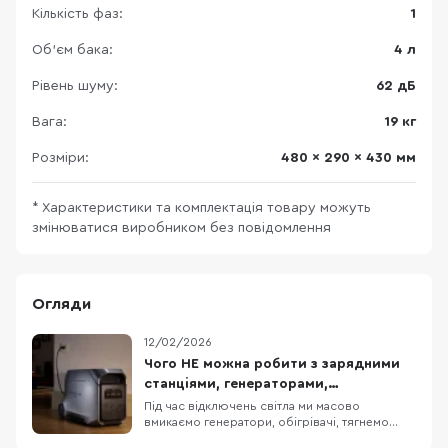
Кількість фаз:
1
Об'єм бака:
4 л
Рівень шуму:
62 дБ
Вага:
19 кг
Розміри:
480 x 290 x 430 мм
* Характеристики та комплектація товару можуть
змінюватися виробником без повідомлення
Огляди
12/02/2026
Чого НЕ можна робити з зарядними
станціями, генераторами,
обігрівачами та подовжувачами?
Під час відключень світла ми масово
вмикаємо генератори, обігрівачі, тягнемо
подовжувачі й купуємо зарядні станції — це