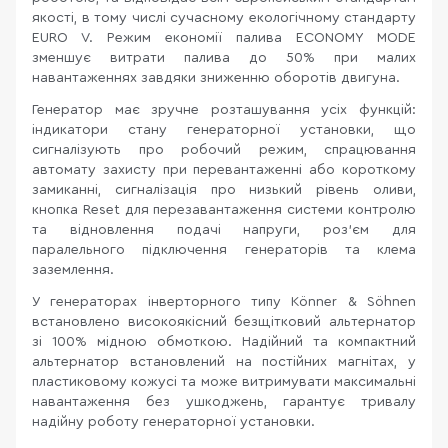
якості, в тому числі сучасному екологічному стандарту
EURO V. Режим економії палива ECONOMY MODE
зменшує витрати палива до 50% при малих
навантаженнях завдяки зниженню оборотів двигуна.
Генератор має зручне розташування усіх функцій:
індикатори стану генераторної установки, що
сигналізують про робочий режим, спрацювання
автомату захисту при перевантаженні або короткому
замиканні, сигналізація про низький рівень оливи,
кнопка Reset для перезавантаження системи контролю
та відновлення подачі напруги, роз’єм для
паралельного підключення генераторів та клема
заземлення.
У генераторах інверторного типу Könner & Söhnen
встановлено високоякісний безщітковий альтернатор
зі 100% мідною обмоткою. Надійний та компактний
альтернатор встановлений на постійних магнітах, у
пластиковому кожусі та може витримувати максимальні
навантаження без ушкоджень, гарантує тривалу
надійну роботу генераторної установки.