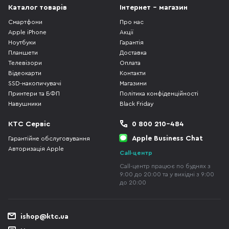
Каталог товарів
Інтернет - магазин
Смартфони
Про нас
Apple iPhone
Акції
Ноутбуки
Гарантія
Планшети
Доставка
Телевізори
Оплата
Відеокарти
Контакти
SSD-накопичувачі
Магазини
Принтери та БФП
Політика конфіденційності
Навушники
Black Friday
КТС Сервіс
0 800 210-484
Apple Business Chat
Гарантійне обслуговування
Авторизація Apple
Call-центр
Call-центр працює по буднях з
9:00 до 20:00 та у вихідні з 9:00
до 20:00
ishop@ktc.ua