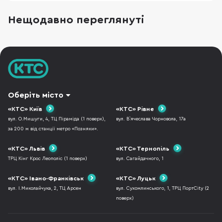
дає автономність і комфорт. Але є нюанс: та
сама техніка при неправильному використанні
Нещодавно переглянуті
стає джерелом отруєння CO, пожежі та
поломок. Портативні зарядні станції
Портативна заряд
Оберіть місто
«КТС» Київ
«КТС» Рівне
вул. О.Мишуги, 4, ТЦ Піраміда (1 поверх),
вул. В`ячеслава Чорновола, 17а
за 200 м від станції метро «Позняки».
«КТС» Львів
«КТС» Тернопіль
ТРЦ Кінг Крос Леополіс (1 поверх)
вул. Сагайдачного, 1
«КТС» Івано-Франківськ
«КТС» Луцьк
вул. І.Миколайчука, 2, ТЦ Арсен
вул. Сухомлинського, 1, ТРЦ ПортCity (2
поверх)