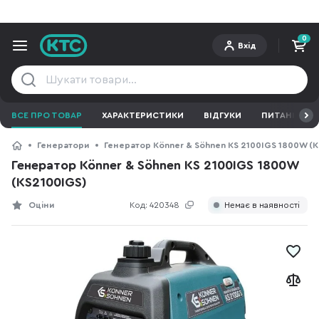
0
Вхід
ВСЕ ПРО ТОВАР
ХАРАКТЕРИСТИКИ
ВІДГУКИ
ПИТАННЯ ТА 
Генератори
Генератор Könner & Söhnen KS 2100IGS 1800W (K
Генератор Könner & Söhnen KS 2100IGS 1800W
(KS2100IGS)
Оціни
Код:
420348
Немає в наявності