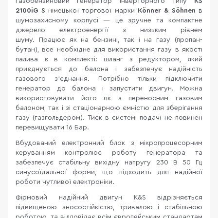
Газобензиновий генератор інверторного типу
KS
2100iG S
німецької торгової марки
Könner & Söhnen
в
шумозахисному корпусі — це зручне та компактне
джерело електроенергії з низьким рівнем
шуму. Працює як на бензині, так і на газу (пропан-
бутан), все необхідне для використання газу в якості
палива є в комплекті: шланг з редуктором, який
приєднується до балона і забезпечує надійність
газового з’єднання. Потрібно тільки підключити
генератор до балона і запустити двигун. Можна
використовувати його як з переносним газовим
балоном, так і зі стаціонарною ємністю для зберігання
газу (газгольдером). Тиск в системі подачі не повинен
перевищувати 16 Бар.
Вбудований електронний блок з мікропроцесорним
керуванням контролює роботу генератора та
забезпечує стабільну вихідну напругу 230 В 50 Гц
синусоїдальної форми, що підходить для надійної
роботи чутливої електроніки.
Фірмовий надійний двигун K&S відрізняється
підвищеною зносостійкістю, тривалою і стабільною
роботою, та відповідає всім європейським стандартам