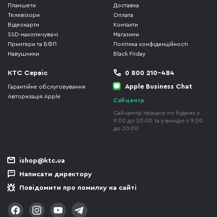
Планшети
Доставка
Телевізори
Оплата
Відеокарти
Контакти
SSD-накопичувачі
Магазини
Принтери та БФП
Політика конфіденційності
Навушники
Black Friday
КТС Сервіс
0 800 210-484
Apple Business Chat
Гарантійне обслуговування
Авторизація Apple
Call-центр
Call-центр працює по буднях з
9:00 до 20:00 та у вихідні з 9:00
до 20:00
ishop@ktc.ua
Написати директору
Повідомити про помилку на сайті