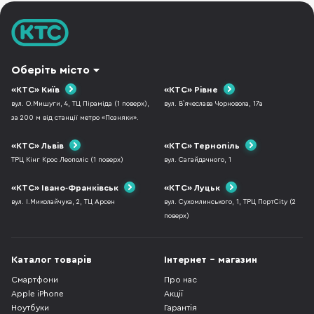
Оберіть місто
«КТС» Київ
«КТС» Рівне
вул. О.Мишуги, 4, ТЦ Піраміда (1 поверх),
вул. В`ячеслава Чорновола, 17а
за 200 м від станції метро «Позняки».
«КТС» Львів
«КТС» Тернопіль
ТРЦ Кінг Крос Леополіс (1 поверх)
вул. Сагайдачного, 1
«КТС» Івано-Франківськ
«КТС» Луцьк
вул. І.Миколайчука, 2, ТЦ Арсен
вул. Сухомлинського, 1, ТРЦ ПортCity (2
поверх)
Каталог товарів
Інтернет - магазин
Смартфони
Про нас
Apple iPhone
Акції
Ноутбуки
Гарантія