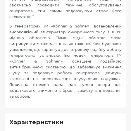
своєчасно проводити технічне обслуговування
генератора, тим самим подовжуючи строк його
експлуатації.
В генераторах TM «Könner & Söhnen» встановлений
високоякісний альтернатор синхронного типу з 100%
мідною обмоткою. Тільки мідна обмотка може
витримувати максимальні навантаження без будь-яких
ушкоджень, що гарантує довготривалу надійну роботу
генераторної установки. Всі моделі генераторів ТМ
«Könner & Söhnen» оснащені подвійною
антивібраційною системою, що забезпечує зниження
шуму та подовжує роботу генератора. Двигуни
закріплені на високоякісних каучукових подушках.
Посилена сталева рама має гумові опори для
додаткового зниження вібрації, захисту від ковзання
та корозії.
Характеристики