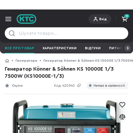
0
Вхід
ВСЕ ПРО ТОВАР
ХАРАКТЕРИСТИКИ
ВІДГУКИ
ПИТАННЯ ТА 
Генератори
Генератор Könner & Söhnen KS 10000E 1/3 7500W
Генератор Könner & Söhnen KS 10000E 1/3
7500W (KS10000E-1/3)
Оціни
Код:
420340
Немає в наявності