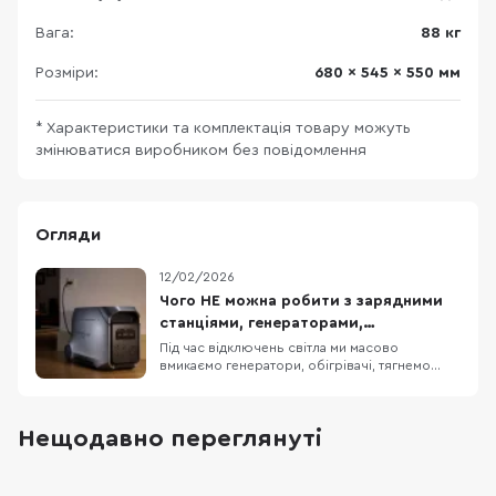
Вага:
88 кг
Розміри:
680 x 545 x 550 мм
* Характеристики та комплектація товару можуть
змінюватися виробником без повідомлення
Огляди
12/02/2026
Чого НЕ можна робити з зарядними
станціями, генераторами,
обігрівачами та подовжувачами?
Під час відключень світла ми масово
вмикаємо генератори, обігрівачі, тягнемо
подовжувачі й купуємо зарядні станції — це
дає автономність і комфорт. Але є нюанс: та
сама техніка при неправильному використанні
Нещодавно переглянуті
стає джерелом отруєння CO, пожежі та
поломок. Портативні зарядні станції
Портативна заряд