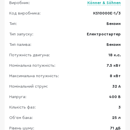
Виробник:
Könner & Söhnen
Код виробника:
KS10000E-1/3
Тип:
Бензин
Тип запуску:
Електростартер
Тип палива:
Бензин
Потужність двигуна:
18 к.с.
Номінальна потужність:
7.5 кВт
Максимальна потужність:
8 кВт
Номінальний струм:
32 A
Напруга:
400 В
Кількість фаз:
3
Об'єм бака:
25 л
Рівень шуму:
71 дБ