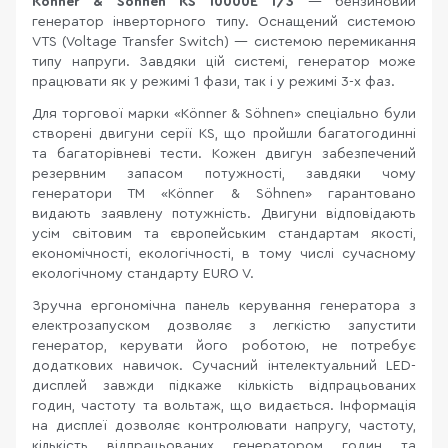
Könner & Söhnen KS 10000E 1/3
—
бензиновий
генератор інверторного типу. Оснащений системою
VTS (Voltage Transfer Switch) — системою перемикання
типу напруги. Завдяки цій системі, генератор може
працювати як у режимі 1 фази, так і у режимі 3-х фаз.
Для торгової марки «Könner & Söhnen» спеціально були
створені двигуни серії KS, що пройшли багатогодинні
та багаторівневі тести. Кожен двигун забезпечений
резервним запасом потужності, завдяки чому
генератори ТМ «Könner & Söhnen» гарантовано
видають заявлену потужність. Двигуни відповідають
усім світовим та європейським стандартам якості,
економічності, екологічності, в тому числі сучасному
екологічному стандарту EURO V.
Зручна ергономічна панель керування генератора з
електрозапуском дозволяє з легкістю запустити
генератор, керувати його роботою, не потребує
додаткових навичок. Сучасний інтелектуальний LED-
дисплей завжди підкаже кількість відпрацьованих
годин, частоту та вольтаж, що видається. Інформація
на дисплеї дозволяє контролювати напругу, частоту,
кількість відпрацьованих генератором годин та