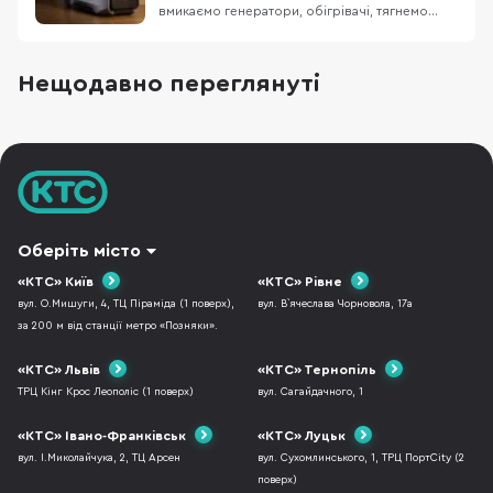
вмикаємо генератори, обігрівачі, тягнемо
подовжувачі й купуємо зарядні станції — це
дає автономність і комфорт. Але є нюанс: та
сама техніка при неправильному використанні
Нещодавно переглянуті
стає джерелом отруєння CO, пожежі та
поломок. Портативні зарядні станції
Портативна заряд
Оберіть місто
«КТС» Київ
«КТС» Рівне
вул. О.Мишуги, 4, ТЦ Піраміда (1 поверх),
вул. В`ячеслава Чорновола, 17а
за 200 м від станції метро «Позняки».
«КТС» Львів
«КТС» Тернопіль
ТРЦ Кінг Крос Леополіс (1 поверх)
вул. Сагайдачного, 1
«КТС» Івано-Франківськ
«КТС» Луцьк
вул. І.Миколайчука, 2, ТЦ Арсен
вул. Сухомлинського, 1, ТРЦ ПортCity (2
поверх)