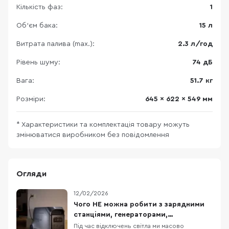
Кількість фаз:
1
Об'єм бака:
15 л
Витрата палива (max.):
2.3 л/год
Рівень шуму:
74 дБ
Вага:
51.7 кг
Розміри:
645 x 622 x 549 мм
* Характеристики та комплектація товару можуть
змінюватися виробником без повідомлення
Огляди
12/02/2026
Чого НЕ можна робити з зарядними
станціями, генераторами,
обігрівачами та подовжувачами?
Під час відключень світла ми масово