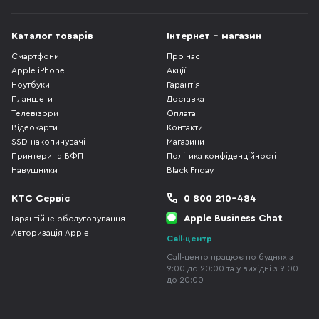
Каталог товарів
Інтернет - магазин
Смартфони
Про нас
Apple iPhone
Акції
Ноутбуки
Гарантія
Планшети
Доставка
Телевізори
Оплата
Відеокарти
Контакти
SSD-накопичувачі
Магазини
Принтери та БФП
Політика конфіденційності
Навушники
Black Friday
КТС Сервіс
0 800 210-484
Apple Business Chat
Гарантійне обслуговування
Авторизація Apple
Call-центр
Call-центр працює по буднях з
9:00 до 20:00 та у вихідні з 9:00
до 20:00