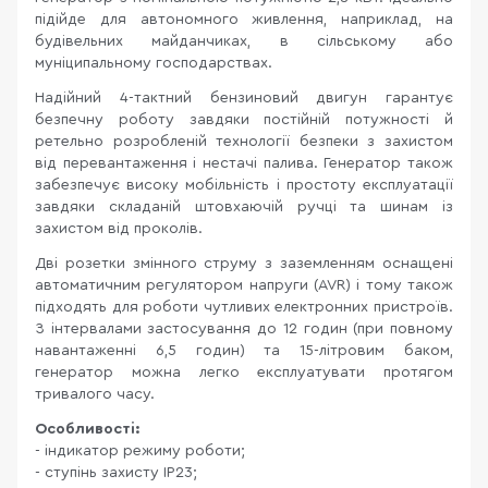
підійде для автономного живлення, наприклад, на
будівельних майданчиках, в сільському або
муніципальному господарствах.
Надійний 4-тактний бензиновий двигун гарантує
безпечну роботу завдяки постійній потужності й
ретельно розробленій технології безпеки з захистом
від перевантаження і нестачі палива. Генератор також
забезпечує високу мобільність і простоту експлуатації
завдяки складаній штовхаючій ручці та шинам із
захистом від проколів.
Дві розетки змінного струму з заземленням оснащені
автоматичним регулятором напруги (AVR) і тому також
підходять для роботи чутливих електронних пристроїв.
З інтервалами застосування до 12 годин (при повному
навантаженні 6,5 годин) та 15-літровим баком,
генератор можна легко експлуатувати протягом
тривалого часу.
Особливості:
- індикатор режиму роботи;
- ступінь захисту IP23;