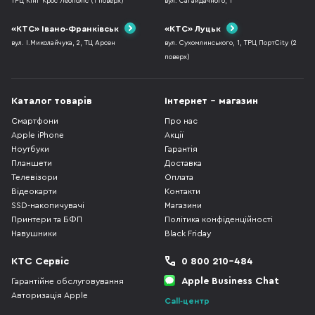
ТРЦ Кінг Крос Леополіс (1 поверх)
вул. Сагайдачного, 1
«КТС» Івано-Франківськ
«КТС» Луцьк
вул. І.Миколайчука, 2, ТЦ Арсен
вул. Сухомлинського, 1, ТРЦ ПортCity (2
поверх)
Каталог товарів
Інтернет - магазин
Смартфони
Про нас
Apple iPhone
Акції
Ноутбуки
Гарантія
Планшети
Доставка
Телевізори
Оплата
Відеокарти
Контакти
SSD-накопичувачі
Магазини
Принтери та БФП
Політика конфіденційності
Навушники
Black Friday
КТС Сервіс
0 800 210-484
Apple Business Chat
Гарантійне обслуговування
Авторизація Apple
Call-центр