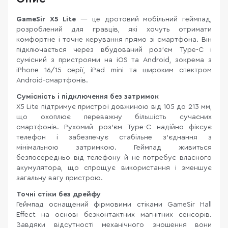
GameSir X5 Lite
— це дротовий мобільний геймпад,
розроблений для гравців, які хочуть отримати
комфортне і точне керування прямо зі смартфона. Він
підключається через вбудований роз'єм Type-C і
сумісний з пристроями на iOS та Android, зокрема з
iPhone 16/15 серії, iPad mini та широким спектром
Android-смартфонів.
Сумісність і підключення без затримок
X5 Lite підтримує пристрої довжиною від 105 до 213 мм,
що охоплює переважну більшість сучасних
смартфонів. Рухомий роз'єм Type-C надійно фіксує
телефон і забезпечує стабільне з'єднання з
мінімальною затримкою. Геймпад живиться
безпосередньо від телефону й не потребує власного
акумулятора, що спрощує використання і зменшує
загальну вагу пристрою.
Точні стіки без дрейфу
Геймпад оснащений фірмовими стіками GameSir Hall
Effect на основі безконтактних магнітних сенсорів.
Завдяки відсутності механічного зношення вони