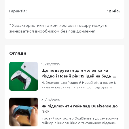
Гарантія:
12 міс.
* Характеристики та комплектація товару можуть
змінюватися виробником без повідомлення
Огляди
15/12/2025
Що подарувати для чоловіка на
Різдво і Новий рік: 15 ідей на будь-
який бюджет
Наближаються Різдво й Новий рік, а разом із
ними — класичне питання: що подарувати
чоловіку, щоб це було і “вау”, і справді
корисно. У цій підбірці ми зібрали 15 техно-
31/07/2025
ідей під різні сценарії життя: для геймера,
офісного працівника, спортсмена, меломана
Як підключити геймпад DualSense до
та любителя подорожей. Тут немає
ПК?
випадкових по
Ігровий контролер DualSense відразу вражив
геймерів інноваційною тактильною віддачею
та адаптивними тригерами і користуватися цим