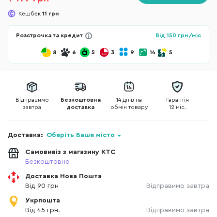
Кешбек
11 грн
Розстрочка та кредит
Від
150
грн/міс
8
6
5
3
9
14
5
Відправимо
Безкоштовна
14 днів на
Гарантія
завтра
доставка
обмін товару
12 міс.
Доставка:
Оберіть Ваше місто
Самовивіз з магазину КТС
Безкоштовно
Доставка Нова Пошта
Від 90 грн
Відправимо завтра
Укрпошта
Від 45 грн.
Відправимо завтра