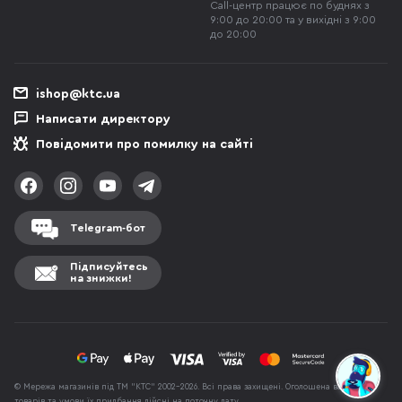
Call-центр працює по буднях з
9:00 до 20:00 та у вихідні з 9:00
до 20:00
ishop@ktc.ua
Написати директору
Повідомити про помилку на сайті
Telegram-бот
Підписуйтесь
на знижки!
© Мережа магазинів під ТМ "КТС" 2002-2026. Всі права захищені. Оголошена вартість
товарів та умови їх придбання дійсні на поточну дату.