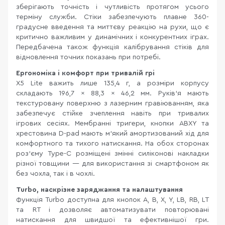
зберігають точність і чутливість протягом усього
терміну служби. Стіки забезпечують плавне 360-
градусне введення та миттєву реакцію на рухи, що є
критично важливим у динамічних і конкурентних іграх.
Передбачена також функція калібрування стіків для
відновлення точних показань при потребі.
Ергономіка і комфорт при тривалій грі
X5 Lite важить лише 135,4 г, а розміри корпусу
складають 196,7 × 88,3 × 46,2 мм. Руків'я мають
текстуровану поверхню з лазерним гравіюванням, яка
забезпечує стійке зчеплення навіть при тривалих
ігрових сесіях. Мембранні тригери, кнопки ABXY та
хрестовина D-pad мають м'який амортизований хід для
комфортного та тихого натискання. На обох сторонах
роз'єму Type-C розміщені змінні силіконові накладки
різної товщини — для використання зі смартфоном як
без чохла, так і в чохлі.
Turbo, наскрізне заряджання та налаштування
Функція Turbo доступна для кнопок A, B, X, Y, LB, RB, LT
та RT і дозволяє автоматизувати повторювані
натискання для швидшої та ефективнішої гри.