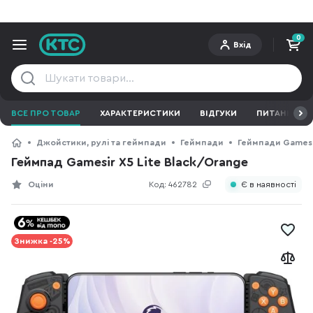
0
Вхід
ВСЕ ПРО ТОВАР
ХАРАКТЕРИСТИКИ
ВІДГУКИ
ПИТАННЯ ТА 
Джойстики, рулі та геймпади
Геймпади
Геймпади Gamesi
Геймпад Gamesir X5 Lite Black/Orange
Оціни
Код:
462782
Є в наявності
Знижка -25%