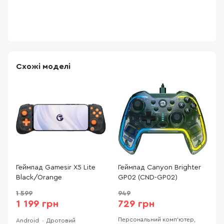
Схожі моделі
Геймпад Gamesir X5 Lite
Геймпад Canyon Brighter
Г
Black/Orange
GP02 (CND-GP02)
G
1 599
949
1
1 199 грн
729 грн
Персональний комп’ютер,
Android
Дротовий
A