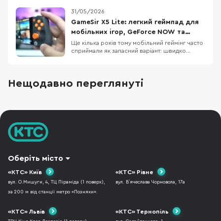
геймпадом можна не лише на консолі PS5 –
31/05/2026
він сумісний і з комп’ютерами, ноутбуками та
навіть смартфонами. Потрібно лише
GameSir X5 Lite: легкий геймпад для
правильно під’єднати DualSense і виконати
мобільних ігор, GeForce NOW та
нескладн
GameHub
Ще кілька років тому мобільний геймінг часто
сприймали як запасний варіант: швидко
пограти в дорозі, а за “нормальним” досвідом
сідати вже за ПК чи консоль. Тепер ця логіка
помітно застаріла. Смартфони стали
Нещодавно переглянуті
потужнішими, хмарні сервіси на кшталт
GeForce NOW навчилися доставляти ПК-ігри
на телефон, а
Оберіть місто
«КТС» Київ
«КТС» Рівне
вул. О.Мишуги, 4, ТЦ Піраміда (1 поверх),
вул. В`ячеслава Чорновола, 17а
за 200 м від станції метро «Позняки».
«КТС» Львів
«КТС» Тернопіль