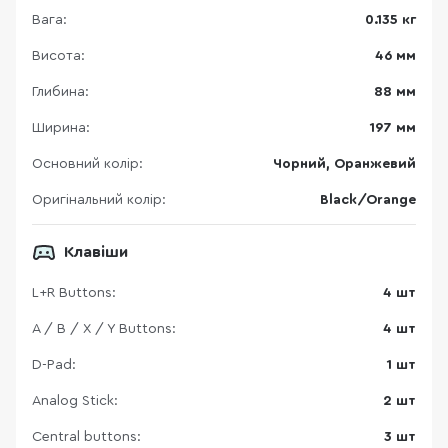
Вага:
0.135 кг
Висота:
46 мм
Глибина:
88 мм
Ширина:
197 мм
Основний колір:
Чорний, Оранжевий
Оригінальний колір:
Black/Orange
Клавіши
L+R Buttons:
4 шт
A / B / X / Y Buttons:
4 шт
D-Pad:
1 шт
Analog Stick:
2 шт
Central buttons:
3 шт