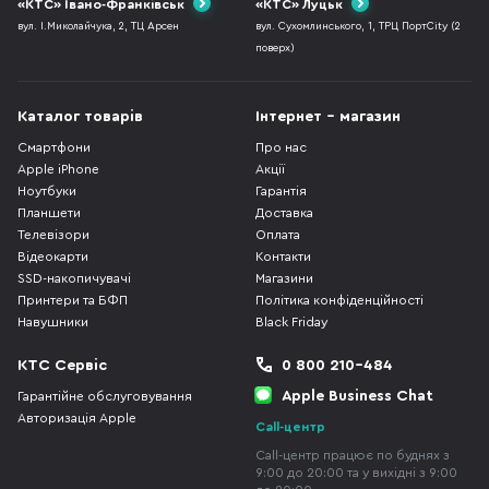
«КТС» Івано-Франківськ
«КТС» Луцьк
вул. І.Миколайчука, 2, ТЦ Арсен
вул. Сухомлинського, 1, ТРЦ ПортCity (2
поверх)
Каталог товарів
Інтернет - магазин
Смартфони
Про нас
Apple iPhone
Акції
Ноутбуки
Гарантія
Планшети
Доставка
Телевізори
Оплата
Відеокарти
Контакти
SSD-накопичувачі
Магазини
Принтери та БФП
Політика конфіденційності
Навушники
Black Friday
КТС Сервіс
0 800 210-484
Apple Business Chat
Гарантійне обслуговування
Авторизація Apple
Call-центр
Call-центр працює по буднях з
9:00 до 20:00 та у вихідні з 9:00