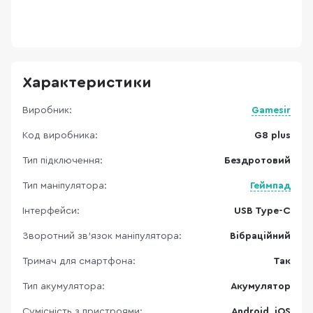
П
S
i
Характеристики
Виробник:
Gamesir
Код виробника:
G8 plus
Тип підключення:
Бездротовий
Тип маніпулятора:
Геймпад
Інтерфейси:
USB Type-C
Зворотний зв’язок маніпулятора:
Вібраційний
Тримач для смартфона:
Так
Тип акумулятора:
Акумулятор
Сумісність з пристроями:
Android, iOS