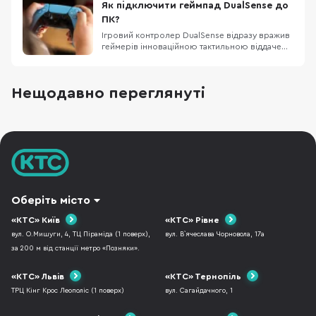
потужнішими, хмарні сервіси на кшталт
Як підключити геймпад DualSense до
GeForce NOW навчилися доставляти ПК-ігри
ПК?
на телефон, а
Ігровий контролер DualSense відразу вражив
геймерів інноваційною тактильною віддачею
та адаптивними тригерами і користуватися цим
геймпадом можна не лише на консолі PS5 –
він сумісний і з комп’ютерами, ноутбуками та
Нещодавно переглянуті
навіть смартфонами. Потрібно лише
правильно під’єднати DualSense і виконати
нескладн
Оберіть місто
«КТС» Київ
«КТС» Рівне
вул. О.Мишуги, 4, ТЦ Піраміда (1 поверх),
вул. В`ячеслава Чорновола, 17а
за 200 м від станції метро «Позняки».
«КТС» Львів
«КТС» Тернопіль
ТРЦ Кінг Крос Леополіс (1 поверх)
вул. Сагайдачного, 1