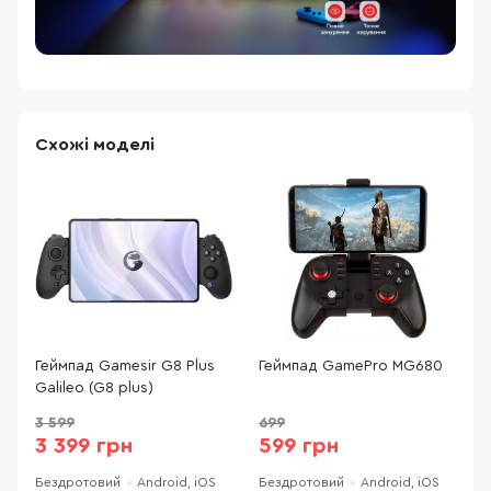
Схожі моделі
Геймпад Gamesir G8 Plus
Геймпад GamePro MG680
Г
Galileo (G8 plus)
W
3 599
699
3 399 грн
599 грн
Бездротовий
Android, iOS
Бездротовий
Android, iOS
Б