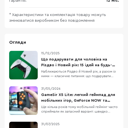
Гарантія:
12 міс.
* Характеристики та комплектація товару можуть
змінюватися виробником без повідомлення
Огляди
15/12/2025
Що подарувати для чоловіка на
Різдво і Новий рік: 15 ідей на будь-
який бюджет
Наближаються Різдво й Новий рік, а разом із
ними — класичне питання: що подарувати
чоловіку, щоб це було і “вау”, і справді
корисно. У цій підбірці ми зібрали 15 техно-
31/05/2026
ідей під різні сценарії життя: для геймера,
офісного працівника, спортсмена, меломана
GameSir X5 Lite: легкий геймпад для
та любителя подорожей. Тут немає
мобільних ігор, GeForce NOW та
випадкових по
GameHub
Ще кілька років тому мобільний геймінг часто
сприймали як запасний варіант: швидко
пограти в дорозі, а за “нормальним” досвідом
сідати вже за ПК чи консоль. Тепер ця логіка
31/07/2025
помітно застаріла. Смартфони стали