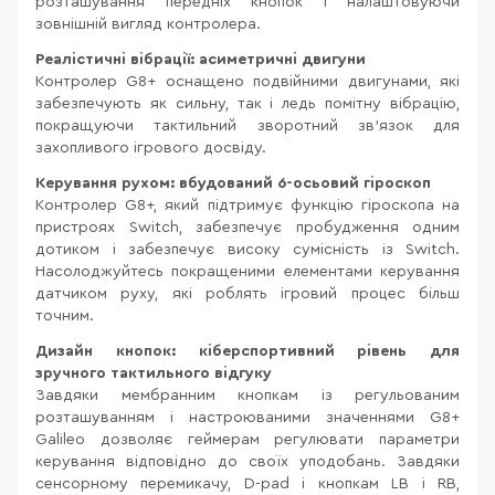
розташування передніх кнопок і налаштовуючи
зовнішній вигляд контролера.
Реалістичні вібрації: асиметричні двигуни
Контролер G8+ оснащено подвійними двигунами, які
забезпечують як сильну, так і ледь помітну вібрацію,
покращуючи тактильний зворотний зв’язок для
захопливого ігрового досвіду.
Керування рухом: вбудований 6-осьовий гіроскоп
Контролер G8+, який підтримує функцію гіроскопа на
пристроях Switch, забезпечує пробудження одним
дотиком і забезпечує високу сумісність із Switch.
Насолоджуйтесь покращеними елементами керування
датчиком руху, які роблять ігровий процес більш
точним.
Дизайн кнопок: кіберспортивний рівень для
зручного тактильного відгуку
Завдяки мембранним кнопкам із регульованим
розташуванням і настроюваними значеннями G8+
Galileo дозволяє геймерам регулювати параметри
керування відповідно до своїх уподобань. Завдяки
сенсорному перемикачу, D-pad і кнопкам LB і RB,