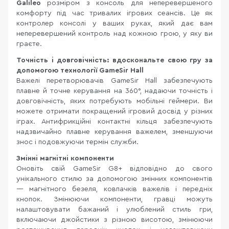
Galileo
розміром з консоль для неперевершеного
комфорту під час тривалих ігрових сеансів. Це як
контролер консолі у ваших руках, який дає вам
неперевершений контроль над кожною грою, у яку ви
граєте.
Точність і довговічність: вдоскональте свою гру за
допомогою технології GameSir Hall
Важелі перетворювачів GameSir Hall забезпечують
плавне й точне керування на 360°, надаючи точність і
довговічність, яких потребують мобільні геймери. Ви
можете отримати покращений ігровий досвід у різних
іграх. Антифрикційні контактні кільця забезпечують
надзвичайно плавне керування важелем, зменшуючи
знос і подовжуючи термін служби.
Змінні магнітні компоненти
Оновіть свій GameSir G8+ відповідно до свого
унікального стилю за допомогою змінних компонентів
— магнітного безеля, ковпачків важелів і передніх
кнопок. Змінюючи компоненти, гравці можуть
налаштовувати бажаний і улюблений стиль гри,
включаючи джойстики з різною висотою, змінюючи