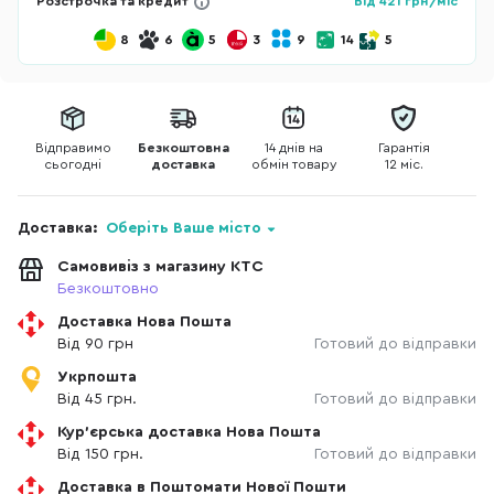
Розстрочка та кредит
Від
421
грн/міс
8
6
5
3
9
14
5
Відправимо
Безкоштовна
14 днів на
Гарантія
сьогодні
доставка
обмін товару
12 міс.
Доставка:
Оберіть Ваше місто
Самовивіз з магазину КТС
Безкоштовно
Доставка Нова Пошта
Від 90 грн
Готовий до відправки
Укрпошта
Від 45 грн.
Готовий до відправки
Кур'єрська доставка Нова Пошта
Від 150 грн.
Готовий до відправки
Доставка в Поштомати Нової Пошти