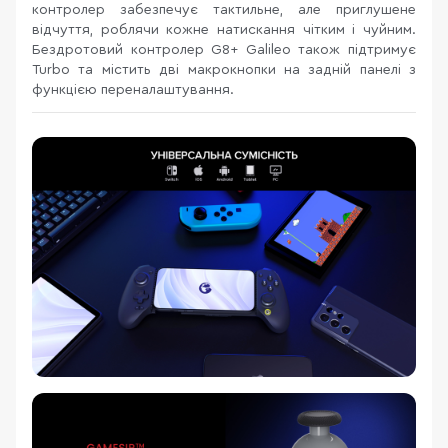
контролер забезпечує тактильне, але приглушене
відчуття, роблячи кожне натискання чітким і чуйним.
Бездротовий контролер G8+ Galileo також підтримує
Turbo та містить дві макрокнопки на задній панелі з
функцією переналаштування.