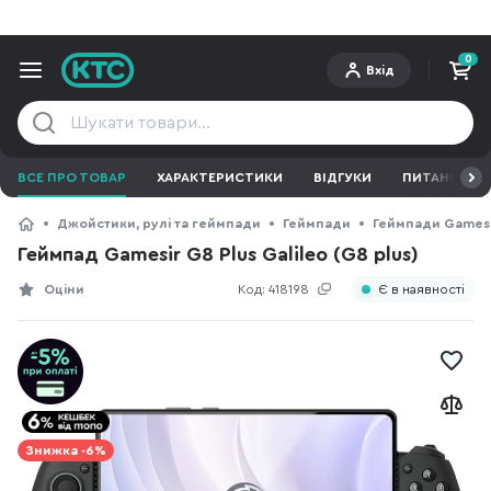
0
Вхід
ВСЕ ПРО ТОВАР
ХАРАКТЕРИСТИКИ
ВІДГУКИ
ПИТАННЯ ТА 
Джойстики, рулі та геймпади
Геймпади
Геймпади Gamesi
Геймпад Gamesir G8 Plus Galileo (G8 plus)
Оціни
Код:
418198
Є в наявності
Знижка -6%