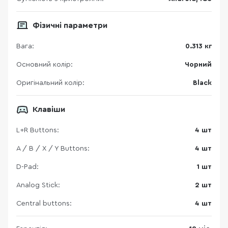
Фізичні параметри
Вага:
0.313 кг
Основний колір:
Чорний
Оригінальний колір:
Black
Клавіши
L+R Buttons:
4 шт
A / B / X / Y Buttons:
4 шт
D-Pad:
1 шт
Analog Stick:
2 шт
Central buttons:
4 шт