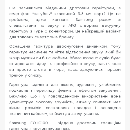
Ще залишилися відданими дротовим гарнітурам, а
смартфон "загубив" класичний 3.5 мм порт? Це не
проблема, адже компанія Samsung разом зі
спеціалістами по звуку з AKG створила вакуумну
гарнітуру з Type-C конектором. Це найкращий варіант
для топових смартфонів бренду.
Оснащена гарнітура двосмуговим динаміком, тому
гарантує насичене та чітке відтворення звуку, який би
жанр музики ви б не любили. Збалансоване аудіо буде
створювати відчуття професійного звуку, навіть коли
ви просто стоїте в черзі, насолоджуючись першим
треком у списку.
Гарнітура відмінна для пісень, аудіокниг, улюблених
подкастів і перегляду фільмів з ефектом занурення.
Важливо, що і у повсякденному використанні вона
демонструє люксову зручність, адже у комплекті має
кілька розмірів силіконових насадок і оснащена
тканинним кабелем, стійким до заплутування.
Samsung EO-IC100 - віддана дротовим традиціям
гарнітура з крутим звучанням.