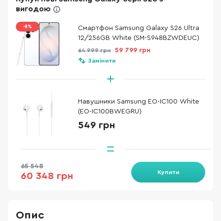
вигодою
-8%
Смартфон Samsung Galaxy S26 Ultra
12/256GB White (SM-S948BZWDEUC)
59 799 грн
64 999 грн
Замінити
Навушники Samsung EO-IC100 White
(EO-IC100BWEGRU)
549 грн
65 548
Купити
60 348 грн
Опис