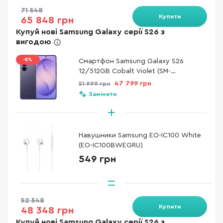
71 548
Купити
65 848 грн
Купуй нові Samsung Galaxy серії S26 з
вигодою
-8%
Смартфон Samsung Galaxy S26
12/512GB Cobalt Violet (SM-
S942BZVHEUC)
47 799 грн
51 999 грн
Замінити
Навушники Samsung EO-IC100 White
(EO-IC100BWEGRU)
549 грн
52 548
Купити
48 348 грн
Купуй нові Samsung Galaxy серії S26 з