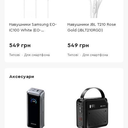
Навушники Samsung EO-
Навушники JBL T210 Rose
Н
IC100 White (EO-
Gold (JBLT210RGD)
H
IC100BWEGRU)
549 грн
549 грн
Типові
Для смартфона
Типові
Для смартфона
Т
Аксесуари