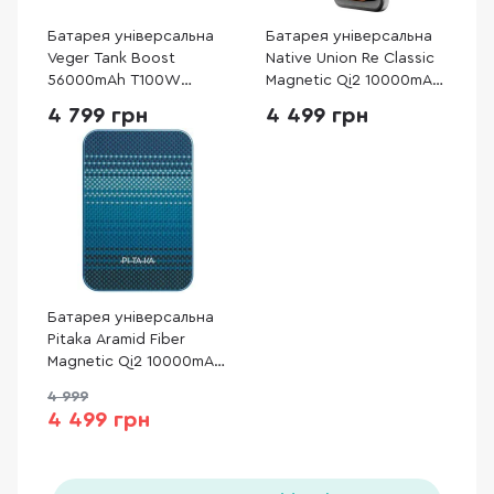
Батарея універсальна
Батарея універсальна
Veger Tank Boost
Native Union Re Classic
56000mAh T100W
Magnetic Qi2 10000mAh
Camping Power Bank for
20W Tan (PB-10KMS-TAN)
4 799 грн
4 499 грн
Laptop ( VP 5001С)
Батарея універсальна
Pitaka Aramid Fiber
Magnetic Qi2 10000mAh
15W Moonrise
4 999
(PBQ2503)
4 499 грн