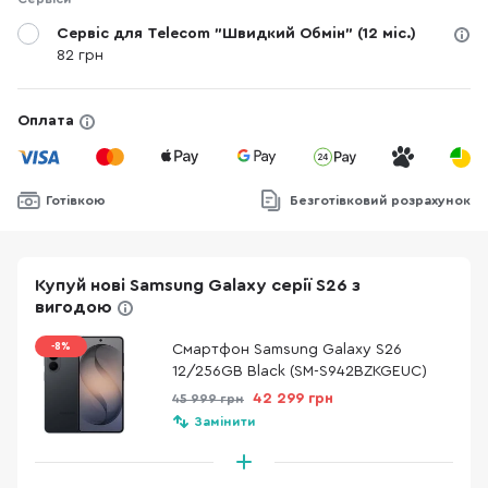
Сервіс для Telecom "Швидкий Обмін" (12 міс.)
82 грн
Оплата
Готівкою
Безготівковий розрахунок
Купуй нові Samsung Galaxy серії S26 з
вигодою
-8%
Смартфон Samsung Galaxy S26
12/256GB Black (SM-S942BZKGEUC)
42 299 грн
45 999 грн
Замінити