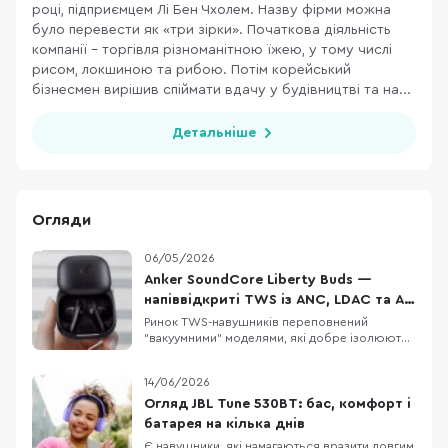
році, підприємцем Лі Бен Чхолем. Назву фірми можна
було перевести як «три зірки». Початкова діяльність
компанії – торгівля різноманітною їжею, у тому числі
рисом, локшиною та рибою. Потім корейський
бізнесмен вирішив спіймати вдачу у будівництві та на...
Детальніше
Огляди
06/05/2026
Anker SoundCore Liberty Buds —
напіввідкриті TWS із ANC, LDAC та AI-
перекладом
Ринок TWS-навушників переповнений
"вакуумними" моделями, які добре ізолюють
від шуму, але не всім підходять для тривалого
носіння. Anker SoundCore Liberty Buds
14/06/2026
пропонують інший підхід: напіввідкритий
дизайн без тиску у вухах, але з технологіями
Огляд JBL Tune 530BT: бас, комфорт і
рівня флагманів. Тут є адаптивне
батарея на кілька днів
шумозаглушення, LDAC,
Є навушники, які намагаються вразити довгим