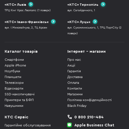
«КТС» Львів
«КТС» Тернопіль
ТРЦ Кінг Крос Леополіс (1 поверх)
вул. Сагайдачного, 1
«КТС» Івано-Франківськ
«КТС» Луцьк
вул. І.Миколайчука, 2, ТЦ Арсен
вул. Сухомлинського, 1, ТРЦ ПортCity (2
поверх)
Каталог товарів
Інтернет - магазин
Смартфони
Про нас
Apple iPhone
Акції
Ноутбуки
Гарантія
Планшети
Доставка
Телевізори
Оплата
Відеокарти
Контакти
SSD-накопичувачі
Магазини
Принтери та БФП
Політика конфіденційності
Навушники
Black Friday
КТС Сервіс
0 800 210-484
Apple Business Chat
Гарантійне обслуговування