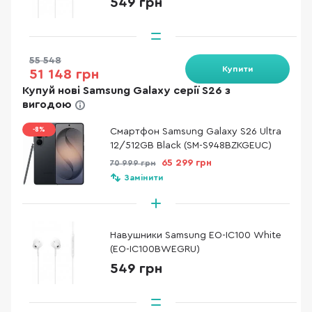
549 грн
55 548
Купити
51 148 грн
Купуй нові Samsung Galaxy серії S26 з
вигодою
-8%
Смартфон Samsung Galaxy S26 Ultra
12/512GB Black (SM-S948BZKGEUC)
65 299 грн
70 999 грн
Замінити
Навушники Samsung EO-IC100 White
(EO-IC100BWEGRU)
549 грн