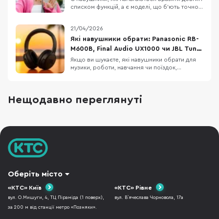
списком функцій, а є моделі, що б’ють точно в
повсякденні потреби: легка конструкція,
зрозуміле керування, впізнаваний басовий
21/04/2026
характер і батарея, про яку не доводиться
думати щодня. JBL Tune 530BT належать саме
Які навушники обрати: Panasonic RB-
до другої категорії. Це бездротові накладні
M600B, Final Audio UX1000 чи JBL Tune
770NC
Якщо ви шукаєте, які навушники обрати для
музики, роботи, навчання чи поїздок,
Panasonic RB-M600B, Final Audio UX1000 і JBL
Tune 770NC можуть опинитися в одному
списку порівняння. Це бездротові навушники
Нещодавно переглянуті
з наголів’ям, орієнтовані на щоденне
використання, музику, дзвінки, транспорт і
роботу в шумному
Оберіть місто
«КТС» Київ
«КТС» Рівне
вул. О.Мишуги, 4, ТЦ Піраміда (1 поверх),
вул. В`ячеслава Чорновола, 17а
за 200 м від станції метро «Позняки».