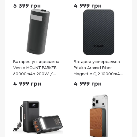
(421-14)
15W Sunset (PBQ2502)
5 399 грн
4 999 грн
Батарея універсальна
Батарея універсальна
Vinnic MOUNT PARKER
Pitaka Aramid Fiber
60000mAh 200W /
Magnetic Qi2 10000mAh
2xType-C 100W Black
15W Twill Black/Grey
4 999 грн
4 999 грн
(VPPB-LF200WBK)
(PBQ2501)