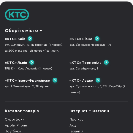
Оберіть місто
«КТС» Київ
«КТС» Рівне
вул. О.Мишуги, 4, ТЦ Піраміда (1 поверх),
вул. В`ячеслава Чорновола, 17а
за 200 м від станції метро «Позняки».
«КТС» Львів
«КТС» Тернопіль
ТРЦ Кінг Крос Леополіс (1 поверх)
вул. Сагайдачного, 1
«КТС» Івано-Франківськ
«КТС» Луцьк
вул. І.Миколайчука, 2, ТЦ Арсен
вул. Сухомлинського, 1, ТРЦ ПортCity (2
поверх)
Каталог товарів
Інтернет - магазин
Смартфони
Про нас
Apple iPhone
Акції
Ноутбуки
Гарантія