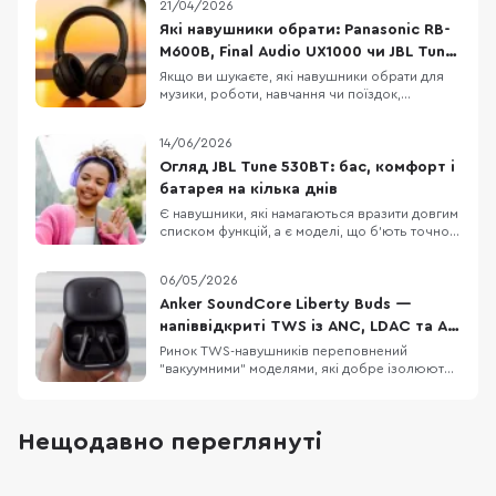
21/04/2026
Які навушники обрати: Panasonic RB-
M600B, Final Audio UX1000 чи JBL Tune
770NC
Якщо ви шукаєте, які навушники обрати для
музики, роботи, навчання чи поїздок,
Panasonic RB-M600B, Final Audio UX1000 і JBL
Tune 770NC можуть опинитися в одному
14/06/2026
списку порівняння. Це бездротові навушники
з наголів’ям, орієнтовані на щоденне
Огляд JBL Tune 530BT: бас, комфорт і
використання, музику, дзвінки, транспорт і
батарея на кілька днів
роботу в шумному
Є навушники, які намагаються вразити довгим
списком функцій, а є моделі, що б’ють точно в
повсякденні потреби: легка конструкція,
зрозуміле керування, впізнаваний басовий
06/05/2026
характер і батарея, про яку не доводиться
думати щодня. JBL Tune 530BT належать саме
Anker SoundCore Liberty Buds —
до другої категорії. Це бездротові накладні
напіввідкриті TWS із ANC, LDAC та AI-
перекладом
Ринок TWS-навушників переповнений
"вакуумними" моделями, які добре ізолюють
від шуму, але не всім підходять для тривалого
носіння. Anker SoundCore Liberty Buds
пропонують інший підхід: напіввідкритий
Нещодавно переглянуті
дизайн без тиску у вухах, але з технологіями
рівня флагманів. Тут є адаптивне
шумозаглушення, LDAC,