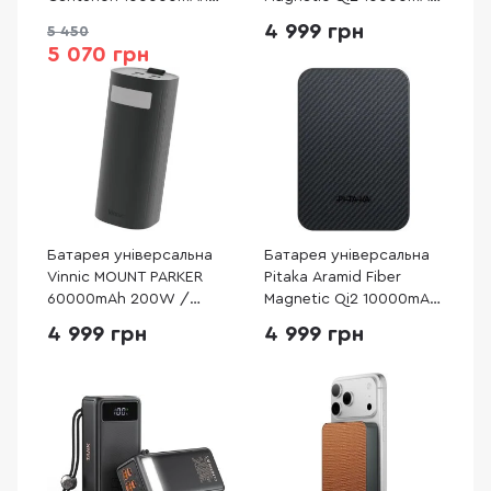
65W Black
15W Sunset (PBQ2502)
4 999 грн
5 450
(6942007635981)
5 070 грн
Батарея універсальна
Батарея універсальна
Vinnic MOUNT PARKER
Pitaka Aramid Fiber
60000mAh 200W /
Magnetic Qi2 10000mAh
2xType-C 100W Black
15W Twill Black/Grey
4 999 грн
4 999 грн
(VPPB-LF200WBK)
(PBQ2501)