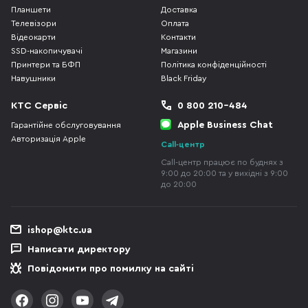
Планшети
Доставка
Телевізори
Оплата
Відеокарти
Контакти
SSD-накопичувачі
Магазини
Принтери та БФП
Політика конфіденційності
Навушники
Black Friday
КТС Сервіс
0 800 210-484
Apple Business Chat
Гарантійне обслуговування
Авторизація Apple
Call-центр
Call-центр працює по буднях з
9:00 до 20:00 та у вихідні з 9:00
до 20:00
ishop@ktc.ua
Написати директору
Повідомити про помилку на сайті