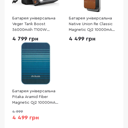
Батарея універсальна
Батарея універсальна
Veger Tank Boost
Native Union Re Classic
56000mAh T100W
Magnetic Qi2 10000mAh
Camping Power Bank for
20W Tan (PB-10KMS-TAN)
4 799 грн
4 499 грн
Laptop ( VP 5001С)
Батарея універсальна
Pitaka Aramid Fiber
Magnetic Qi2 10000mAh
15W Moonrise
4 999
(PBQ2503)
4 499 грн