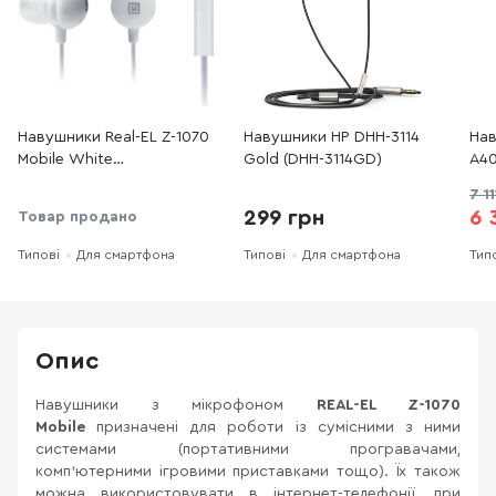
Навушники Real-EL Z-1070
Навушники HP DHH-3114
Нав
Mobile White
Gold (DHH-3114GD)
A40
(EL124100032)
7 11
299 грн
6 
Товар продано
Типові
Для смартфона
Типові
Для смартфона
Тип
Опис
Навушники з мікрофоном
REAL-EL Z-1070
Mobile
призначені для роботи із сумісними з ними
системами (портативними програвачами,
комп’ютерними ігровими приставками тощо). Їх також
можна використовувати в інтернет-телефонії, при