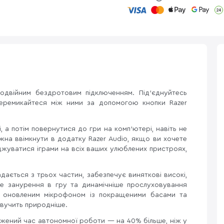
двійним бездротовим підключенням. Під'єднуйтесь
еремикайтеся між ними за допомогою кнопки Razer
 а потім повернутися до гри на комп'ютері, навіть не
жна ввімкнути в додатку Razer Audio, якщо ви хочете
джуватися іграми на всіх ваших улюблених пристроях,
ається з трьох частин, забезпечує виняткові високі,
ше занурення в гру та динамічніше прослуховування
а оновленим мікрофоном із покращеними басами та
звучить природніше.
жений час автономної роботи — на 40% більше, ніж у