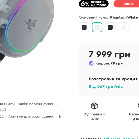
Акція
Основний колір:
Phantom White
7 999 грн
Кешбек
79 грн
Розстрочка та кредит
Від
667
грн/міс
ня навушників: Верхня дужка
вий
Відправимо
Безк
32
Активне шумозаглушення: Ні
10/08
до