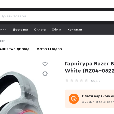
зини
Доставка
Оплата
Обмін
Контакти
zer
АННЯ ТА ВІДПОВІДІ
ФОТО ТА ВІДЕО
Гарнітура Razer 
White (RZ04-052
Оціни
Плати карткою о
З 29 липня до 31 сер