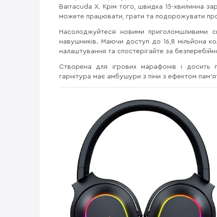
Barracuda X. Крім того, швидка 15-хвилинна з
можете працювати, грати та подорожувати прот
Насолоджуйтеся новими приголомшливими св
навушників. Маючи доступ до 16,8 мільйона ко
налаштування та спостерігайте за безперебійн
Створена для ігрових марафонів і досить 
гарнітура має амбушури з піни з ефектом пам’я