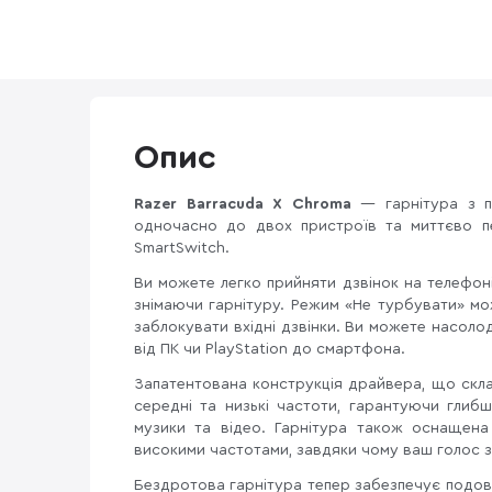
Опис
Razer Barracuda X Chroma
— гарнітура з по
одночасно до двох пристроїв та миттєво п
SmartSwitch.
Ви можете легко прийняти дзвінок на телефоні,
знімаючи гарнітуру. Режим «Не турбувати» мо
заблокувати вхідні дзвінки. Ви можете насоло
від ПК чи PlayStation до смартфона.
Запатентована конструкція драйвера, що склад
середні та низькі частоти, гарантуючи глиб
музики та відео. Гарнітура також оснащен
високими частотами, завдяки чому ваш голос 
Бездротова гарнітура тепер забезпечує подов