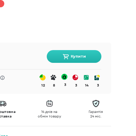
Купити
3
12
8
3
14
3
оштовна
14 днів на
Гарантія
ставка
обмін товару
24 міс.