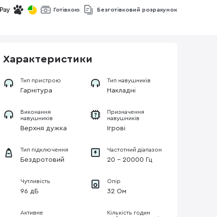
Готівкою
Безготівковий розрахунок
Характеристики
Тип пристрою
Тип навушників
Гарнітура
Накладні
Виконання
Призначення
навушників
навушників
Верхня дужка
Ігрові
Тип підключення
Частотний діапазон
Бездротовий
20 - 20000 Гц
Чутливість
Опір
96 дБ
32 Ом
Активне
Кількість годин