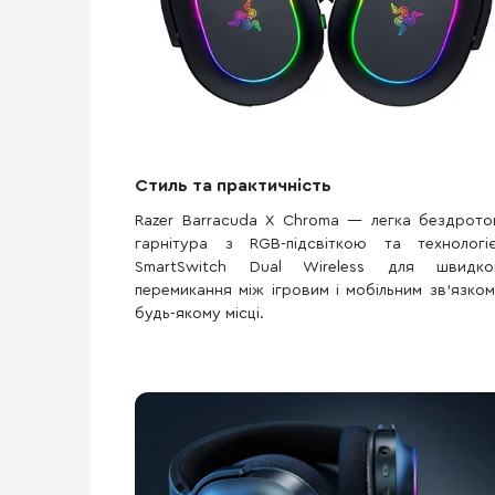
Стиль та практичність
Razer Barracuda X Chroma — легка бездрото
гарнітура з RGB-підсвіткою та технологі
SmartSwitch Dual Wireless для швидко
перемикання між ігровим і мобільним зв’язком
будь-якому місці.