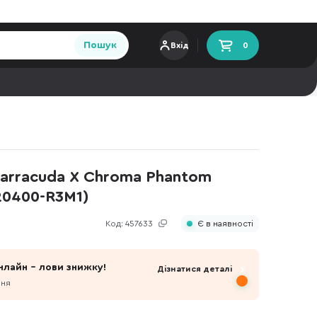
Пошук
Вхід
0
Barracuda X Chroma Phantom
20400-R3M1)
Код:
457633
Є в наявності
нлайн - лови знижку!
Дізнатися деталі
пня