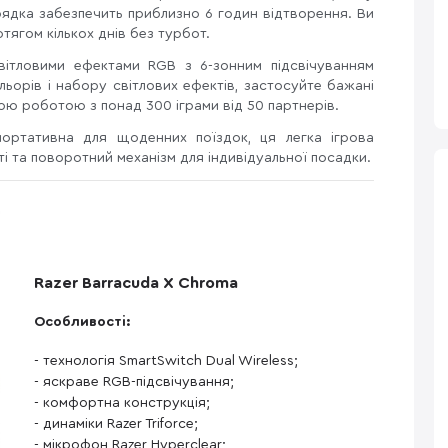
арядка забезпечить приблизно 6 годин відтворення. Ви
ягом кількох днів без турбот.
ітловими ефектами RGB з 6-зонним підсвічуванням
льорів і набору світлових ефектів, застосуйте бажані
ою роботою з понад 300 іграми від 50 партнерів.
портативна для щоденних поїздок, ця легка ігрова
ті та поворотний механізм для індивідуальної посадки.
Razer Barracuda X Chroma
Особливості:
- технологія SmartSwitch Dual Wireless;
- яскраве RGB-підсвічування;
- комфортна конструкція;
- динаміки Razer Triforce;
- мікрофон Razer Hyperclear;