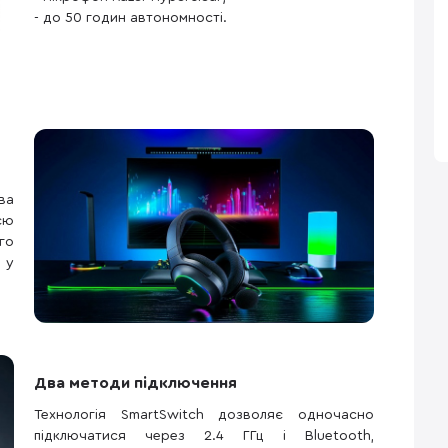
- до 50 годин автономності.
ва
єю
го
 у
Два методи підключення
Технологія SmartSwitch дозволяє одночасно
підключатися через 2.4 ГГц і Bluetooth,