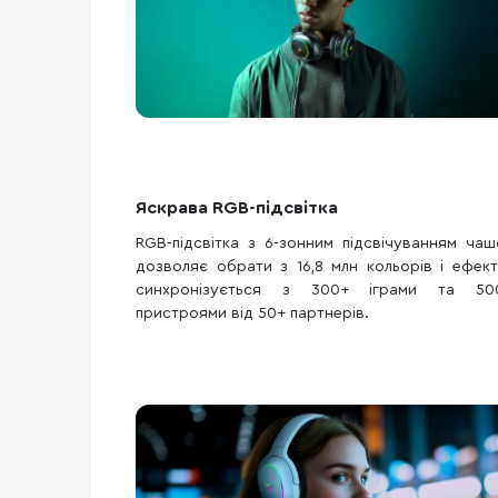
Яскрава RGB-підсвітка
RGB-підсвітка з 6-зонним підсвічуванням чаш
дозволяє обрати з 16,8 млн кольорів і ефекті
синхронізується з 300+ іграми та 50
пристроями від 50+ партнерів.