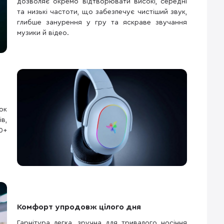
дозволяє окремо відтворювати високі, середні
та низькі частоти, що забезпечує чистіший звук,
глибше занурення у гру та яскраве звучання
музики й відео.
ок
в,
0+
Комфорт упродовж цілого дня
Гарнітура легка, зручна для тривалого носіння