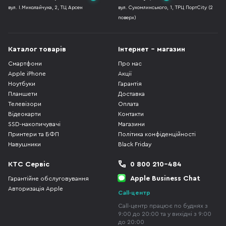
вул. І.Миколайчука, 2, ТЦ Арсен
вул. Сухомлинського, 1, ТРЦ ПортCity (2
поверх)
Каталог товарів
Інтернет - магазин
Смартфони
Про нас
Apple iPhone
Акції
Ноутбуки
Гарантія
Планшети
Доставка
Телевізори
Оплата
Відеокарти
Контакти
SSD-накопичувачі
Магазини
Принтери та БФП
Політика конфіденційності
Навушники
Black Friday
КТС Сервіс
0 800 210-484
Apple Business Chat
Гарантійне обслуговування
Авторизація Apple
Call-центр
Call-центр працює по буднях з
9:00 до 20:00 та у вихідні з 9:00
до 20:00