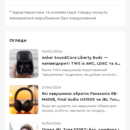
* Характеристики та комплектація товару можуть
змінюватися виробником без повідомлення
Огляди
06/05/2026
Anker SoundCore Liberty Buds —
напіввідкриті TWS із ANC, LDAC та AI-
перекладом
Ринок TWS-навушників переповнений
"вакуумними" моделями, які добре ізолюють
від шуму, але не всім підходять для тривалого
носіння. Anker SoundCore Liberty Buds
21/04/2026
пропонують інший підхід: напіввідкритий
дизайн без тиску у вухах, але з технологіями
Які навушники обрати: Panasonic RB-
рівня флагманів. Тут є адаптивне
M600B, Final Audio UX1000 чи JBL Tune
шумозаглушення, LDAC,
770NC
Якщо ви шукаєте, які навушники обрати для
музики, роботи, навчання чи поїздок,
Panasonic RB-M600B, Final Audio UX1000 і JBL
Tune 770NC можуть опинитися в одному
14/06/2026
списку порівняння. Це бездротові навушники
з наголів’ям, орієнтовані на щоденне
Огляд JBL Tune 530BT: бас, комфорт і