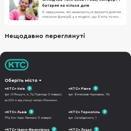
використання, музику, дзвінки, транспорт і
батарея на кілька днів
роботу в шумному
Є навушники, які намагаються вразити довгим
списком функцій, а є моделі, що б’ють точно в
повсякденні потреби: легка конструкція,
зрозуміле керування, впізнаваний басовий
характер і батарея, про яку не доводиться
Нещодавно переглянуті
думати щодня. JBL Tune 530BT належать саме
до другої категорії. Це бездротові накладні
Оберіть місто
«КТС» Київ
«КТС» Рівне
вул. О.Мишуги, 4, ТЦ Піраміда (1 поверх),
вул. В`ячеслава Чорновола, 17а
за 200 м від станції метро «Позняки».
«КТС» Львів
«КТС» Тернопіль
ТРЦ Кінг Крос Леополіс (1 поверх)
вул. Сагайдачного, 1
«КТС» Івано-Франківськ
«КТС» Луцьк