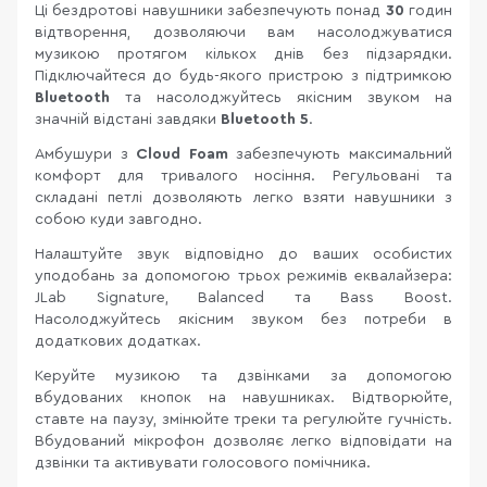
Ці бездротові навушники забезпечують понад
30
годин
відтворення, дозволяючи вам насолоджуватися
музикою протягом кількох днів без підзарядки.
Підключайтеся до будь-якого пристрою з підтримкою
Bluetooth
та насолоджуйтесь якісним звуком на
значній відстані завдяки
Bluetooth 5
.
Амбушури з
Cloud Foam
забезпечують максимальний
комфорт для тривалого носіння. Регульовані та
складані петлі дозволяють легко взяти навушники з
собою куди завгодно.
Налаштуйте звук відповідно до ваших особистих
уподобань за допомогою трьох режимів еквалайзера:
JLab Signature, Balanced та Bass Boost.
Насолоджуйтесь якісним звуком без потреби в
додаткових додатках.
Керуйте музикою та дзвінками за допомогою
вбудованих кнопок на навушниках. Відтворюйте,
ставте на паузу, змінюйте треки та регулюйте гучність.
Вбудований мікрофон дозволяє легко відповідати на
дзвінки та активувати голосового помічника.