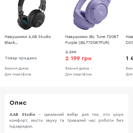
Навушники JLAB Studio
Навушники JBL Tune 720BT
Нав
Black
Purple (JBLT720BTPUR)
D05
(IEUHBASTUDIORBLK4)
(N
2 399
2 199 грн
1 
Товар продано
Верхня дужка
Верхня дужка
Вер
Для смартфона
Для смартфона
Для
Опис
JLAB Studio
– ідеальний вибір для тих, хто цінує
комфорт, якість звуку та тривалий час роботи без
підзарядки.