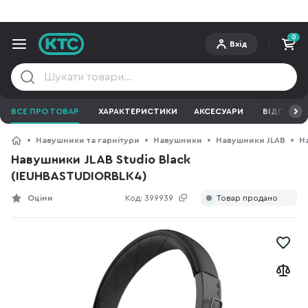
0
Вхід
ВСЕ ПРО ТОВАР
ХАРАКТЕРИСТИКИ
АКСЕСУАРИ
ВІДГУКИ
Навушники та гарнітури
Навушники
Навушники JLAB
Н
Навушники JLAB Studio Black
(IEUHBASTUDIORBLK4)
Оціни
Код:
399939
Товар продано