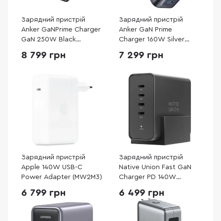
Зарядний пристрій
Зарядний пристрій
Anker GaNPrime Charger
Anker GaN Prime
GaN 250W Black
Charger 160W Silver
(A2345341)
(A2687341)
8 799 грн
7 299 грн
Зарядний пристрій
Зарядний пристрій
Apple 140W USB-C
Native Union Fast GaN
Power Adapter (MW2M3)
Charger PD 140W
Desktop Black (FAST-
6 799 грн
6 499 грн
PD140-BLK-EU)