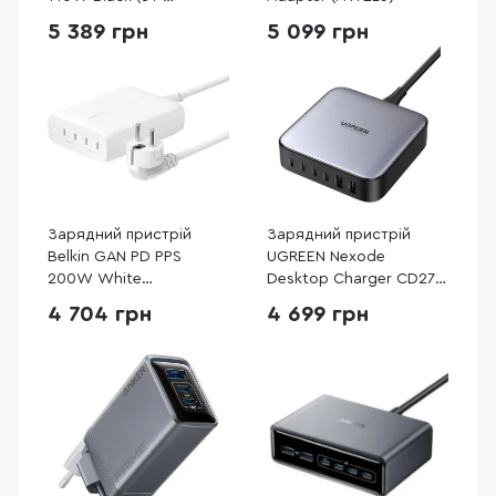
C4CV140C-EU)
5 389 грн
5 099 грн
Зарядний пристрій
Зарядний пристрій
Belkin GAN PD PPS
UGREEN Nexode
200W White
Desktop Charger CD271
(WCH015VFWH)
GaN 200W 2m Gray
4 704 грн
4 699 грн
(40914)