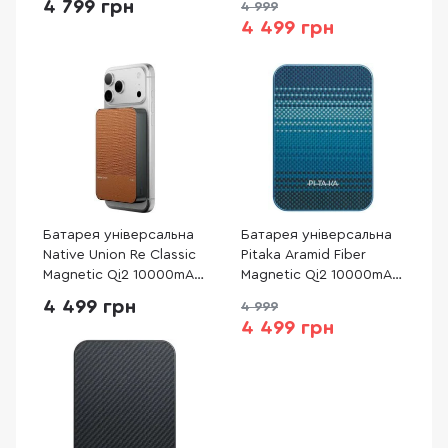
4 799 грн
4 999
Laptop ( VP 5001С)
4 499 грн
Батарея універсальна
Батарея універсальна
Native Union Re Classic
Pitaka Aramid Fiber
Magnetic Qi2 10000mAh
Magnetic Qi2 10000mAh
20W Tan (PB-10KMS-TAN)
15W Moonrise
4 499 грн
4 999
(PBQ2503)
4 499 грн