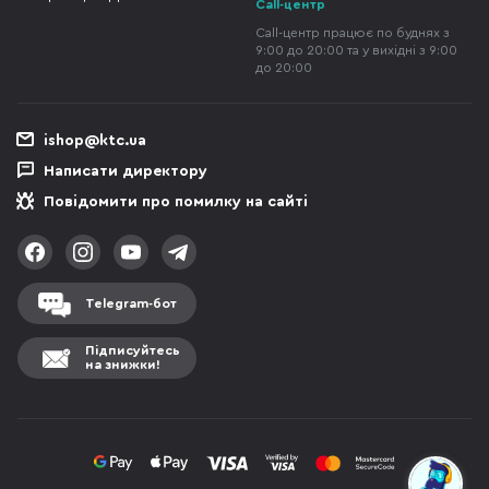
Call-центр
Call-центр працює по буднях з
9:00 до 20:00 та у вихідні з 9:00
до 20:00
ishop@ktc.ua
Написати директору
Повідомити про помилку на сайті
Telegram-бот
Підписуйтесь
на знижки!