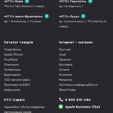
«КТС» Львів
«КТС» Тернопіль
ТРЦ Кінг Крос Леополіс (1 поверх)
вул. Сагайдачного, 1
«КТС» Івано-Франківськ
«КТС» Луцьк
вул. І.Миколайчука, 2, ТЦ Арсен
вул. Сухомлинського, 1, ТРЦ ПортCity (2
поверх)
Каталог товарів
Інтернет - магазин
Смартфони
Про нас
Apple iPhone
Акції
Ноутбуки
Гарантія
Планшети
Доставка
Телевізори
Оплата
Відеокарти
Контакти
SSD-накопичувачі
Магазини
Принтери та БФП
Політика конфіденційності
Навушники
Black Friday
КТС Сервіс
0 800 210-484
Apple Business Chat
Гарантійне обслуговування
Авторизація Apple