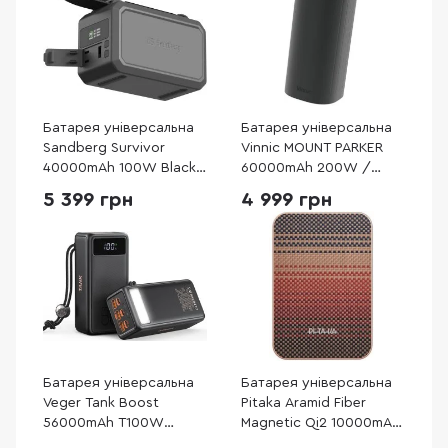
Батарея універсальна
Батарея універсальна
Sandberg Survivor
Vinnic MOUNT PARKER
40000mAh 100W Black
60000mAh 200W /
(421-14)
2xType-C 100W Black
5 399 грн
4 999 грн
(VPPB-LF200WBK)
Батарея універсальна
Батарея універсальна
Veger Tank Boost
Pitaka Aramid Fiber
56000mAh T100W
Magnetic Qi2 10000mAh
Camping Power Bank for
15W Sunset (PBQ2502)