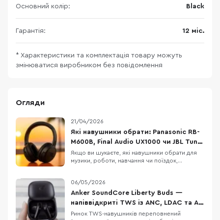
Основний колір:
Black
Гарантія:
12 міс.
* Характеристики та комплектація товару можуть
змінюватися виробником без повідомлення
Огляди
21/04/2026
Які навушники обрати: Panasonic RB-
M600B, Final Audio UX1000 чи JBL Tune
770NC
Якщо ви шукаєте, які навушники обрати для
музики, роботи, навчання чи поїздок,
Panasonic RB-M600B, Final Audio UX1000 і JBL
Tune 770NC можуть опинитися в одному
06/05/2026
списку порівняння. Це бездротові навушники
з наголів’ям, орієнтовані на щоденне
Anker SoundCore Liberty Buds —
використання, музику, дзвінки, транспорт і
напіввідкриті TWS із ANC, LDAC та AI-
роботу в шумному
перекладом
Ринок TWS-навушників переповнений