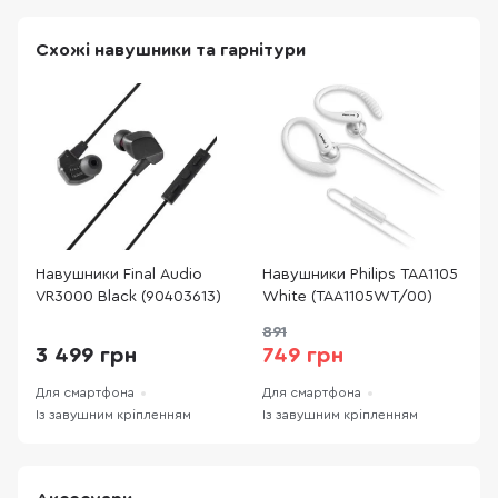
Схожі навушники та гарнітури
Навушники Final Audio
Навушники Philips TAA1105
Н
VR3000 Black (90403613)
White (TAA1105WT/00)
1
891
3 499 грн
749 грн
Для смартфона
Для смартфона
Д
Із завушним кріпленням
Із завушним кріпленням
І