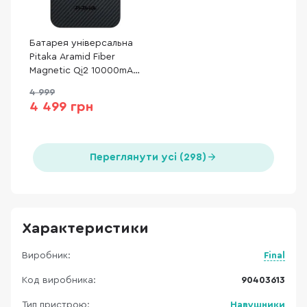
Батарея універсальна
Pitaka Aramid Fiber
Magnetic Qi2 10000mAh
15W Twill Black/Grey
4 999
(PBQ2501)
4 499 грн
Переглянути усі (298)
Характеристики
Виробник:
Final
Код виробника:
90403613
Тип пристрою:
Навушники