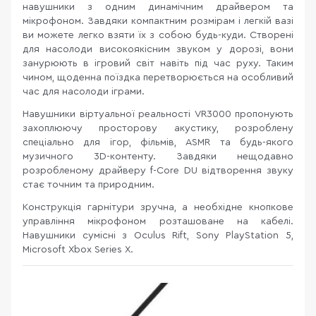
навушники з одним динамічним драйвером та
мікрофоном. Завдяки компактним розмірам і легкій вазі
ви можете легко взяти їх з собою будь-куди. Створені
для насолоди високоякісним звуком у дорозі, вони
занурюють в ігровий світ навіть під час руху. Таким
чином, щоденна поїздка перетворюється на особливий
час для насолоди іграми.
Навушники віртуальної реальності VR3000 пропонують
захоплюючу просторову акустику, розроблену
спеціально для ігор, фільмів, ASMR та будь-якого
музичного 3D-контенту. Завдяки нещодавно
розробленому драйверу f-Core DU відтворення звуку
стає точним та природним.
Конструкція гарнітури зручна, а необхідне кнопкове
управління мікрофоном розташоване на кабелі.
Навушники сумісні з Oculus Rift, Sony PlayStation 5,
Microsoft Xbox Series X.