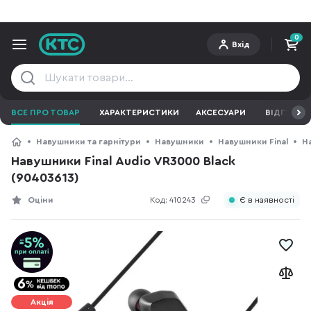
0
Вхід
ВСЕ ПРО ТОВАР
ХАРАКТЕРИСТИКИ
АКСЕСУАРИ
ВІДГУКИ
Навушники та гарнітури
Навушники
Навушники Final
На
Навушники Final Audio VR3000 Black
(90403613)
Оціни
Код:
410243
Є в наявності
Акція