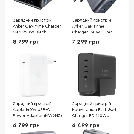
Зарядний пристрій
Зарядний пристрій
Anker GaNPrime Charger
Anker GaN Prime
GaN 250W Black
Charger 160W Silver
(A2345341)
(A2687341)
8 799 грн
7 299 грн
Зарядний пристрій
Зарядний пристрій
Apple 140W USB-C
Native Union Fast GaN
Power Adapter (MW2M3)
Charger PD 140W
Desktop Black (FAST-
6 799 грн
6 499 грн
PD140-BLK-EU)