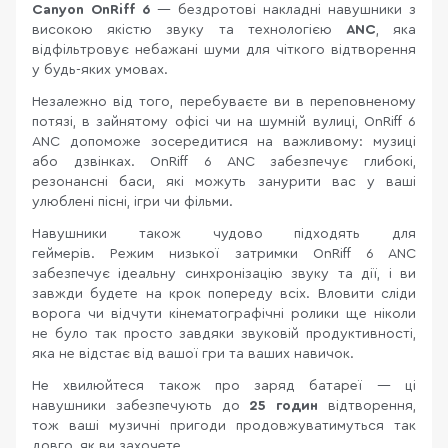
Canyon OnRiff 6
— бездротові накладні навушники з
високою якістю звуку та технологією
ANC
, яка
відфільтровує небажані шуми для чіткого відтворення
у будь-яких умовах.
Незалежно від того, перебуваєте ви в переповненому
потязі, в зайнятому офісі чи на шумній вулиці, OnRiff 6
ANC допоможе зосередитися на важливому: музиці
або дзвінках. OnRiff 6 ANC забезпечує глибокі,
резонансні баси, які можуть занурити вас у ваші
улюблені пісні, ігри чи фільми.
Навушники також чудово підходять для
геймерів. Режим низької затримки OnRiff 6 ANC
забезпечує ідеальну синхронізацію звуку та дії, і ви
завжди будете на крок попереду всіх. Вловити сліди
ворога чи відчути кінематографічні ролики ще ніколи
не було так просто завдяки звуковій продуктивності,
яка не відстає від вашої гри та ваших навичок.
Не хвилюйтеся також про заряд батареї — ці
навушники забезпечують до
25 годин
відтворення,
тож ваші музичні пригоди продовжуватимуться так
довго, як ви захочете.