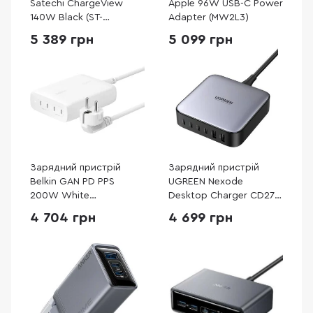
Satechi ChargeView
Apple 96W USB-C Power
140W Black (ST-
Adapter (MW2L3)
C4CV140C-EU)
5 389 грн
5 099 грн
Зарядний пристрій
Зарядний пристрій
Belkin GAN PD PPS
UGREEN Nexode
200W White
Desktop Charger CD271
(WCH015VFWH)
GaN 200W 2m Gray
4 704 грн
4 699 грн
(40914)