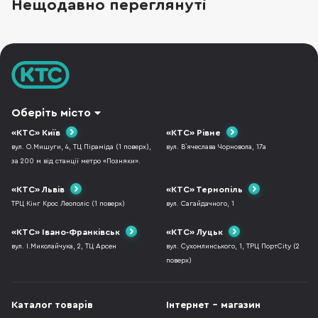
Нещодавно переглянуті
з наголів’ям, орієнтовані на щоденне
використання, музику, дзвінки, транспорт і
роботу в шумному
Оберіть місто
«КТС» Київ
«КТС» Рівне
вул. О.Мишуги, 4, ТЦ Піраміда (1 поверх),
вул. В`ячеслава Чорновола, 17а
за 200 м від станції метро «Позняки».
«КТС» Львів
«КТС» Тернопіль
ТРЦ Кінг Крос Леополіс (1 поверх)
вул. Сагайдачного, 1
«КТС» Івано-Франківськ
«КТС» Луцьк
вул. І.Миколайчука, 2, ТЦ Арсен
вул. Сухомлинського, 1, ТРЦ ПортCity (2
поверх)
Каталог товарів
Інтернет - магазин