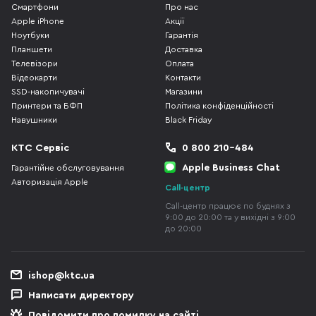
Смартфони
Про нас
Apple iPhone
Акції
Ноутбуки
Гарантія
Планшети
Доставка
Телевізори
Оплата
Відеокарти
Контакти
SSD-накопичувачі
Магазини
Принтери та БФП
Політика конфіденційності
Навушники
Black Friday
КТС Сервіс
0 800 210-484
Apple Business Chat
Гарантійне обслуговування
Авторизація Apple
Call-центр
Call-центр працює по буднях з
9:00 до 20:00 та у вихідні з 9:00
до 20:00
ishop@ktc.ua
Написати директору
Повідомити про помилку на сайті