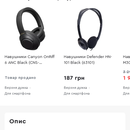
Навушники Canyon OnRiff
Навушники Defender HN-
Нав
6 ANC Black (CNS-
101 Black (63101)
M30
CBTHS6BK)
M3
3 2
187 грн
1 
Товар продано
Верхня дужка
Верхня дужка
Вер
Для смартфона
Для смартфона
Для
Опис