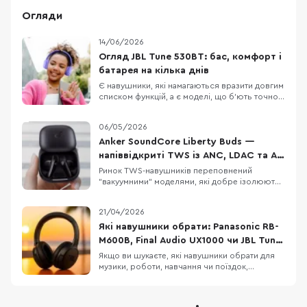
Огляди
14/06/2026
Огляд JBL Tune 530BT: бас, комфорт і
батарея на кілька днів
Є навушники, які намагаються вразити довгим
списком функцій, а є моделі, що б’ють точно в
повсякденні потреби: легка конструкція,
зрозуміле керування, впізнаваний басовий
06/05/2026
характер і батарея, про яку не доводиться
думати щодня. JBL Tune 530BT належать саме
Anker SoundCore Liberty Buds —
до другої категорії. Це бездротові накладні
напіввідкриті TWS із ANC, LDAC та AI-
перекладом
Ринок TWS-навушників переповнений
"вакуумними" моделями, які добре ізолюють
від шуму, але не всім підходять для тривалого
носіння. Anker SoundCore Liberty Buds
21/04/2026
пропонують інший підхід: напіввідкритий
дизайн без тиску у вухах, але з технологіями
Які навушники обрати: Panasonic RB-
рівня флагманів. Тут є адаптивне
M600B, Final Audio UX1000 чи JBL Tune
шумозаглушення, LDAC,
770NC
Якщо ви шукаєте, які навушники обрати для
музики, роботи, навчання чи поїздок,
Panasonic RB-M600B, Final Audio UX1000 і JBL
Tune 770NC можуть опинитися в одному
списку порівняння. Це бездротові навушники