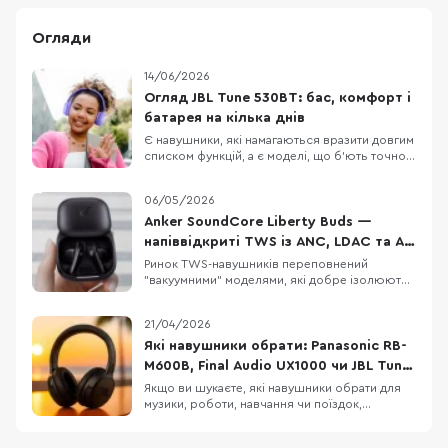
Огляди
14/06/2026
Огляд JBL Tune 530BT: бас, комфорт і
батарея на кілька днів
Є навушники, які намагаються вразити довгим
списком функцій, а є моделі, що б’ють точно в
повсякденні потреби: легка конструкція,
зрозуміле керування, впізнаваний басовий
06/05/2026
характер і батарея, про яку не доводиться
думати щодня. JBL Tune 530BT належать саме
Anker SoundCore Liberty Buds —
до другої категорії. Це бездротові накладні
напіввідкриті TWS із ANC, LDAC та AI-
перекладом
Ринок TWS-навушників переповнений
"вакуумними" моделями, які добре ізолюють
від шуму, але не всім підходять для тривалого
носіння. Anker SoundCore Liberty Buds
21/04/2026
пропонують інший підхід: напіввідкритий
дизайн без тиску у вухах, але з технологіями
Які навушники обрати: Panasonic RB-
рівня флагманів. Тут є адаптивне
M600B, Final Audio UX1000 чи JBL Tune
шумозаглушення, LDAC,
770NC
Якщо ви шукаєте, які навушники обрати для
музики, роботи, навчання чи поїздок,
Panasonic RB-M600B, Final Audio UX1000 і JBL
Tune 770NC можуть опинитися в одному