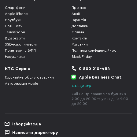
Смартфони
Про нас
Apple iPhone
Акції
Ноутбуки
Гарантія
Планшети
Доставка
Телевізори
Оплата
Відеокарти
Контакти
SSD-накопичувачі
Магазини
Принтери та БФП
Політика конфіденційності
Навушники
Black Friday
КТС Сервіс
0 800 210-484
Apple Business Chat
Гарантійне обслуговування
Авторизація Apple
Call-центр
Call-центр працює по буднях з
9:00 до 20:00 та у вихідні з 9:00
до 20:00
ishop@ktc.ua
Написати директору