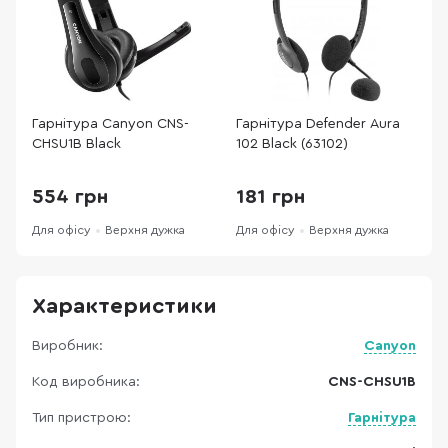
Гарнітура Canyon CNS-
Гарнітура Defender Aura
Г
CHSU1B Black
102 Black (63102)
8
B
554 грн
181 грн
Для офісу
Верхня дужка
Для офісу
Верхня дужка
Д
Характеристики
Виробник:
Canyon
Код виробника:
CNS-CHSU1B
Тип пристрою:
Гарнітура