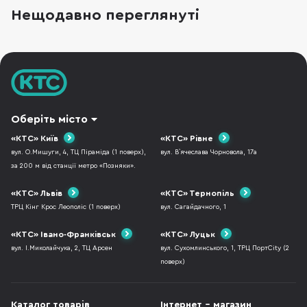
списку порівняння. Це бездротові навушники
Нещодавно переглянуті
з наголів’ям, орієнтовані на щоденне
використання, музику, дзвінки, транспорт і
роботу в шумному
Оберіть місто
«КТС» Київ
«КТС» Рівне
вул. О.Мишуги, 4, ТЦ Піраміда (1 поверх),
вул. В`ячеслава Чорновола, 17а
за 200 м від станції метро «Позняки».
«КТС» Львів
«КТС» Тернопіль
ТРЦ Кінг Крос Леополіс (1 поверх)
вул. Сагайдачного, 1
«КТС» Івано-Франківськ
«КТС» Луцьк
вул. І.Миколайчука, 2, ТЦ Арсен
вул. Сухомлинського, 1, ТРЦ ПортCity (2
поверх)
Каталог товарів
Інтернет - магазин