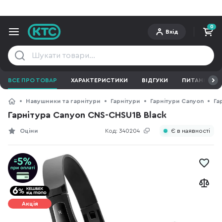
0
Вхід
ВСЕ ПРО ТОВАР
ХАРАКТЕРИСТИКИ
ВІДГУКИ
ПИТАННЯ ТА 
Навушники та гарнітури
Гарнітури
Гарнітури Canyon
Га
Гарнітура Canyon CNS-CHSU1B Black
Оціни
Код:
340204
Є в наявності
Акція