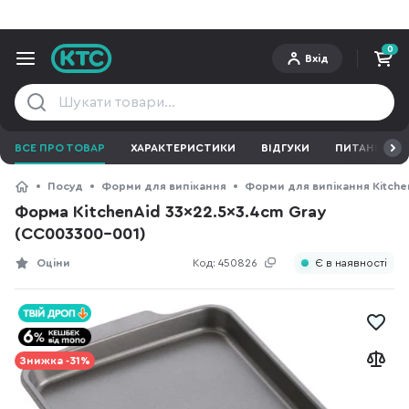
0
Вхід
ВСЕ ПРО ТОВАР
ХАРАКТЕРИСТИКИ
ВІДГУКИ
ПИТАННЯ ТА 
Посуд
Форми для випікання
Форми для випікання Kitche
Форма KitchenAid 33x22.5x3.4cm Gray
(CC003300-001)
Оціни
Код:
450826
Є в наявності
Знижка -31%