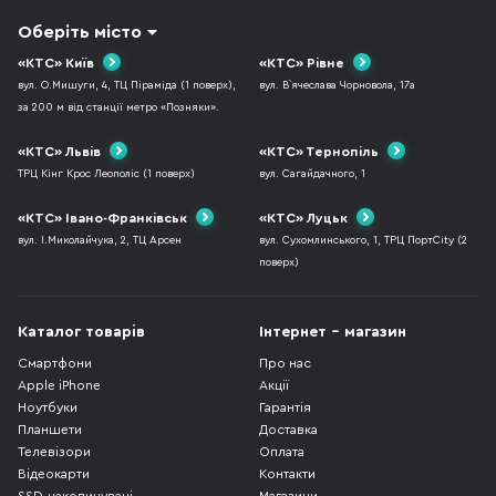
Оберіть місто
«КТС» Київ
«КТС» Рівне
вул. О.Мишуги, 4, ТЦ Піраміда (1 поверх),
вул. В`ячеслава Чорновола, 17а
за 200 м від станції метро «Позняки».
«КТС» Львів
«КТС» Тернопіль
ТРЦ Кінг Крос Леополіс (1 поверх)
вул. Сагайдачного, 1
«КТС» Івано-Франківськ
«КТС» Луцьк
вул. І.Миколайчука, 2, ТЦ Арсен
вул. Сухомлинського, 1, ТРЦ ПортCity (2
поверх)
Каталог товарів
Інтернет - магазин
Смартфони
Про нас
Apple iPhone
Акції
Ноутбуки
Гарантія
Планшети
Доставка
Телевізори
Оплата
Відеокарти
Контакти