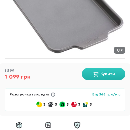
1/9
1 599
Купити
1 099 грн
Розстрочка та кредит
Від
366
грн/міс
3
3
3
3
3