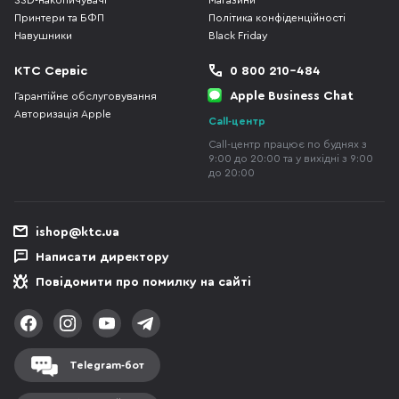
SSD-накопичувачі
Магазини
Принтери та БФП
Політика конфіденційності
Навушники
Black Friday
КТС Сервіс
0 800 210-484
Apple Business Chat
Гарантійне обслуговування
Авторизація Apple
Call-центр
Call-центр працює по буднях з
9:00 до 20:00 та у вихідні з 9:00
до 20:00
ishop@ktc.ua
Написати директору
Повідомити про помилку на сайті
Telegram-бот