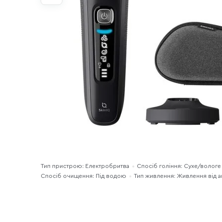
Тип пристрою: Електробритва
Спосіб гоління: Сухе/вологе
Спосіб очищення: Під водою
Тип живлення: Живлення від 