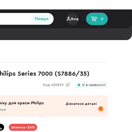
Пошук
Вхід
0
lips Series 7000 (S7886/35)
Код:
439859
Є в наявності
іку для краси Philips
Дізнатися деталі
рпня
Знижка -26%