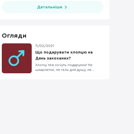
Детальніше
Огляди
11/02/2021
Що подарувати хлопцю на
День закоханих?
Хлопці теж хочуть подарунки! Не
шкарпетки, не гель для душу, не
просто смачний тортик (хоча як бонус
тортик може бути :) ), а справжній
корисний подарунок! ;) Що
подарувати хлопцю на День
закоханих? Щоб відповісти на це
питання ми тут порозпитували
знайомих про це свято і подарунки.
70% хлопців