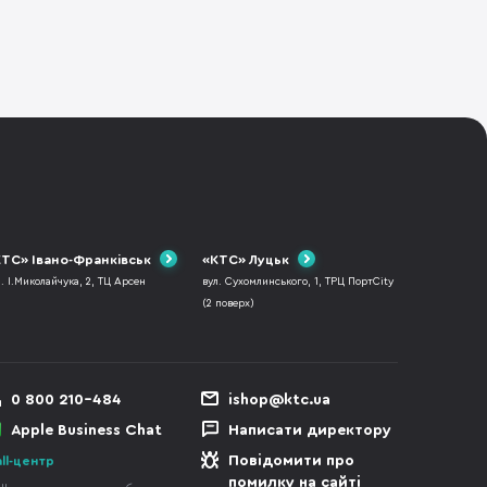
ТС» Івано-Франківськ
«КТС» Луцьк
л. І.Миколайчука, 2, ТЦ Арсен
вул. Сухомлинського, 1, ТРЦ ПортCity
(2 поверх)
0 800 210-484
ishop@ktc.ua
Apple Business Chat
Написати директору
Повідомити про
ll-центр
помилку на сайті