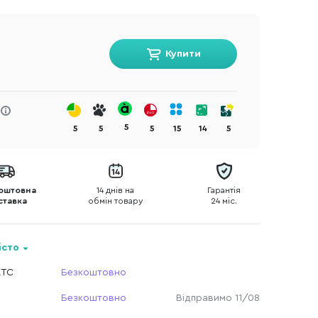
Купити
5
5
5
5
15
14
5
оштовна
14 днів на
Гарантія
ставка
обмін товару
24 міс.
істо
КТС
Безкоштовно
Безкоштовно
Відправимо 11/08