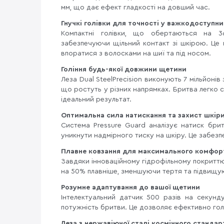
мм, що дає ефект гладкості на довший час.
Гнучкі голівки для точності у важкодоступни
Компактні голівки, що обертаються на 36
забезпечуючи щільний контакт зі шкірою. Це 
впоратися з волосками на шиї та під носом.
Гоління будь-якої довжини щетини
Леза Dual SteelPrecision виконують 7 мільйонів
що ростуть у різних напрямках. Бритва легко 
ідеальний результат.
Оптимальна сила натискання та захист шкір
Система Pressure Guard аналізує натиск бри
уникнути надмірного тиску на шкіру. Це забез
Плавне ковзання для максимального комфор
Завдяки інноваційному гідрофільному покриттю 
на 50% плавніше, зменшуючи тертя та підвищ
Розумне адаптування до вашої щетини
Інтелектуальний датчик 500 разів на секунд
потужність бритви. Це дозволяє ефективно гол
Леза з нержавіючої сталі космічного стандар