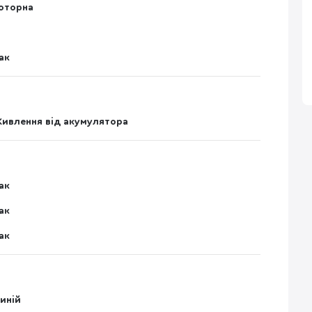
оторна
ак
ивлення від акумулятора
ак
ак
ак
иній