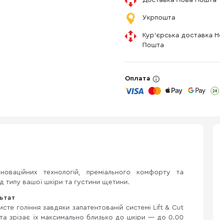
Доставка Нова Пошта
Укрпошта
Кур'єрська доставка 
Пошта
Оплата
ваційних технологій, преміального комфорту та
д типу вашої шкіри та густини щетини.
ьтат
исте гоління завдяки запатентованій системі Lift & Cut
 та зрізає їх максимально близько до шкіри — до 0.00