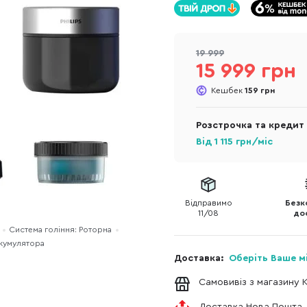
19 999
15 999 грн
Кешбек
159 грн
Розстрочка та кредит
Від
1 115
грн/міс
Відправимо
Безк
11/08
до
Система гоління: Роторна
акумулятора
Доставка:
Оберіть Ваше м
Самовивіз з магазину 