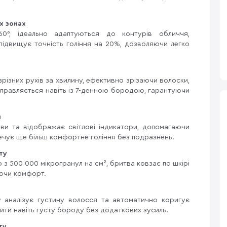
х зонах
0°, ідеально адаптуються до контурів обличчя,
підвищує точність гоління на 20%, дозволяючи легко
 зрізних рухів за хвилину, ефективно зрізаючи волоски,
справляється навіть із 7-денною бородою, гарантуючи
и
тви та відображає світлові індикатори, допомагаючи
печує ще більш комфортне гоління без подразнень.
ту
з 500 000 мікрогранул на см², бритва ковзає по шкірі
уючи комфорт.
у аналізує густину волосся та автоматично коригує
ити навіть густу бороду без додаткових зусиль.
ту