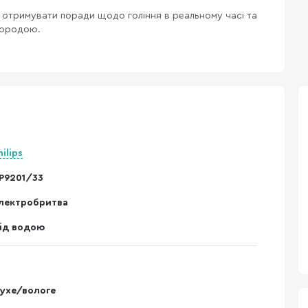
 отримувати поради щодо гоління в реальному часі та
бородою.
hilips
P9201/33
лектробритва
ід водою
ухе/вологе