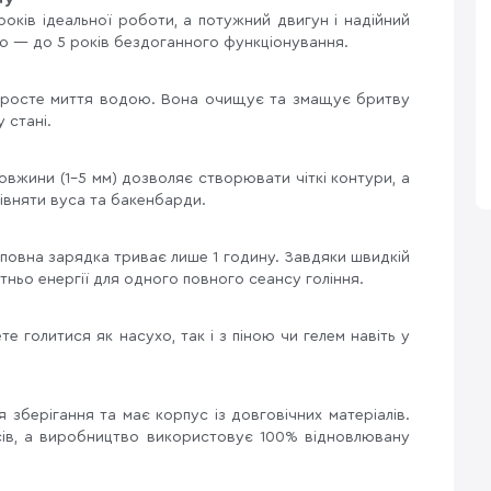
оків ідеальної роботи, а потужний двигун і надійний
ю — до 5 років бездоганного функціонування.
 просте миття водою. Вона очищує та змащує бритву
 стані.
вжини (1-5 мм) дозволяє створювати чіткі контури, а
вняти вуса та бакенбарди.
 повна зарядка триває лише 1 годину. Завдяки швидкій
тньо енергії для одного повного сеансу гоління.
 голитися як насухо, так і з піною чи гелем навіть у
ля зберігання та має корпус із довговічних матеріалів.
сів, а виробництво використовує 100% відновлювану