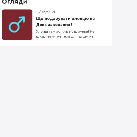
Огляди
11/02/2021
Що подарувати хлопцю на
День закоханих?
Хлопці теж хочуть подарунки! Не
шкарпетки, не гель для душу, не
просто смачний тортик (хоча як бонус
тортик може бути :) ), а справжній
корисний подарунок! ;) Що
подарувати хлопцю на День
закоханих? Щоб відповісти на це
питання ми тут порозпитували
знайомих про це свято і подарунки.
70% хлопців