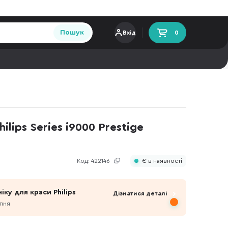
Пошук
Вхід
0
lips Series i9000 Prestige
Код:
422146
Є в наявності
іку для краси Philips
Дізнатися деталі
рпня