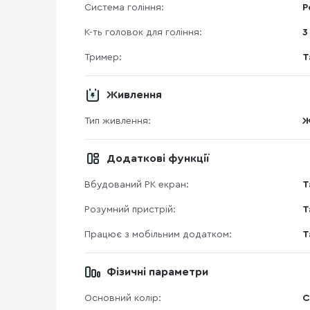
Система гоління:
Р
К-ть головок для гоління:
3
Тример:
Т
Живлення
Тип живлення:
Ж
Додаткові функції
Вбудований РК екран:
Т
Розумний пристрій:
Т
Працює з мобільним додатком:
Т
Фізичні параметри
Основний колір:
С