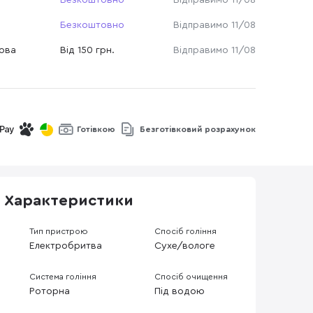
Безкоштовно
Відправимо 11/08
Безкоштовно
Відправимо 11/08
Нова
Від 150 грн.
Відправимо 11/08
Готівкою
Безготівковий розрахунок
Характеристики
Тип пристрою
Спосіб гоління
Електробритва
Сухе/вологе
Система гоління
Спосіб очищення
Роторна
Під водою