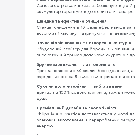
Самозагострювальні леза забезпечують до 2 р
акумулятор гарантують довговічність пристро
Швидке та ефективне очищення
Станція очищення в 10 разів ефективніша за
всього за 1 хвилину, підтримуючи її в ідеальному
Точне підрівнювання та створення контурів
Вбудований стайлер для бороди з 5 рівнями до
високоточний тример допоможе акуратно підрі
Зручне заряджання та автономність
Бритва працює до 60 хвилин без підзарядки, а
зарядці всього за 5 хвилин ви отримаєте доста
Сухе чи вологе гоління — вибір за вами
Бритва на 100% водонепроникна, тож ви можете
душі.
Преміальний дизайн та екологічність
Philips i9000 Prestige поставляється у чохлі д
Упаковка виготовлена з перероблених ресур
енергію.