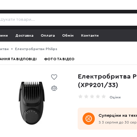
зини
Доставка
Оплата
Обмін
Контакти
итви
Електробритви Philips
АННЯ ТА ВІДПОВІДІ
ФОТО ТА ВІДЕО
Електробритва Phi
(XP9201/33)
Оціни
Суперціни на техн
З 3 серпня до 30 се