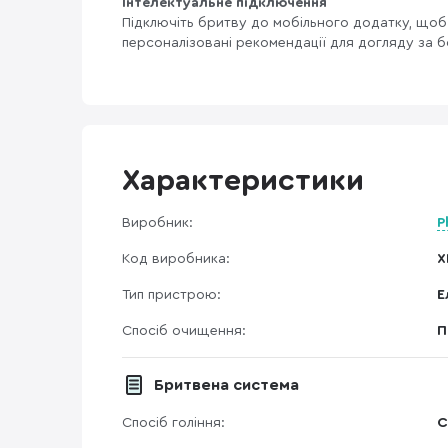
Інтелектуальне підключення
Підключіть бритву до мобільного додатку, щоб
персоналізовані рекомендації для догляду за 
Характеристики
Виробник:
P
Код виробника:
X
Тип пристрою:
Е
Спосіб очищення:
П
Бритвена система
Спосіб гоління:
С