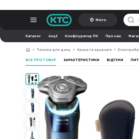
Місто
Каталог
Акції
Конфігуратор ПК
Про нас
Мага
Техніка для дому
Краса та здоров'я
Електробр
ВСЕ ПРО ТОВАР
ХАРАКТЕРИСТИКИ
ВІДГУКИ
ПИТ