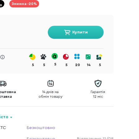
Знижка -20%
Купити
5
5
5
5
20
14
5
оштовна
14 днів на
Гарантія
ставка
обмін товару
12 міс
істо
КТС
Безкоштовно